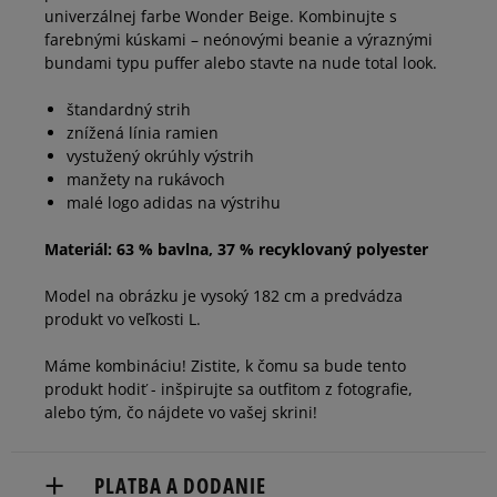
univerzálnej farbe Wonder Beige. Kombinujte s
farebnými kúskami – neónovými beanie a výraznými
bundami typu puffer alebo stavte na nude total look.
štandardný strih
znížená línia ramien
vystužený okrúhly výstrih
manžety na rukávoch
malé logo adidas na výstrihu
Materiál: 63 % bavlna, 37 % recyklovaný polyester
Model na obrázku je vysoký 182 cm a predvádza
produkt vo veľkosti L.
Máme kombináciu! Zistite, k čomu sa bude tento
produkt hodiť - inšpirujte sa outfitom z fotografie,
alebo tým, čo nájdete vo vašej skrini!
PLATBA A DODANIE