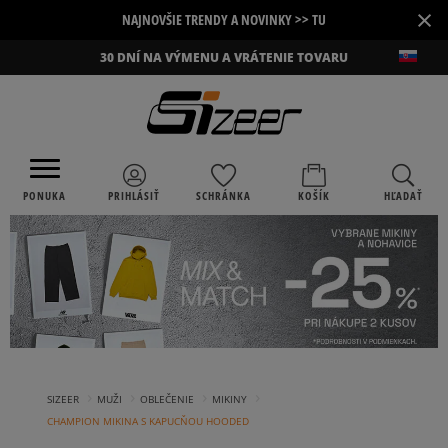
×
NAJNOVŠIE TRENDY A NOVINKY >> TU
30 DNÍ NA VÝMENU A VRÁTENIE TOVARU
PONUKA
PRIHLÁSIŤ
SCHRÁNKA
KOŠÍK
HĽADAŤ
›
›
›
›
SIZEER
MUŽI
OBLEČENIE
MIKINY
CHAMPION MIKINA S KAPUCŇOU HOODED