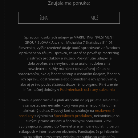
Zaujala ma ponuka:
ŽENA
MUŽ
Správcom osobných údajov je MARKETING INVESTMENT
GROUP SLOVAKIA s. r. o., Michalská 7 Bratislava 811 01,
Slovensko, vyššie uvedené údaje budú spracúvané v dôvodoch
oprávneného záujmu správcu, za ktoré sa považuje marketing
vlastných produktov a služieb. Poskytnutie údajov je
dobrovoľné, ale nevyhnutné za účelom odoberania
newslettera. Každý má nárok odvolať svoj súhlas so
spracúvaním, ako aj žiadať prístup k osobným údajom, žiadať o
ich opravu, odstránenie alebo obmedzenie ich spracúvania,
ako aj právo podať sťažnosť dozornému orgánu. Plné znenie
Podmienkach ochrany súkromia
informačnej doložky v
*Zľava je jednorazová a platí 48 hodín od jej prijatia. Nájdete ju
v samostatnom e-maile, ktorý vám pošleme po kliknutí na
nezľavnené
aktivačný odkaz. Zľavový kód sa vzťahuje na
produkty
špeciálnych produktov
s výnimkou
, nekombinuje sa
s inými promo akciami a špeciálnymi ponukami. Zľavu
vyplývajúcu zo zápisu do Newslettera je možné uplatniť iba pri
nákupoch v internetovom obchode. Pamätajte, že prihlásením
sa na odber newslettera vyjadrujete súhlas so zasielaním