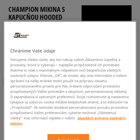
CHAMPION MIKINA S
KAPUCŇOU HOODED
pánske, mikiny
5.0
(
8
)
44
€
Chránime Vaše údaje
cena s DPH
Venujeme všetko úsilie, aby bol nákup našich Zákazníkov úspešný a
49
€
-10%
(najnižšia cena za posledných 30 dní pred zľavou)
produkty, ktoré si vyberajú – najlepšie prispôsobené ich potrebám.
65
€
-32%
(počiatočná cena)
Robíme to však s maximálnym rešpektom voči bezpečnosti všetkých
osobných údajov. Kliknite „OK”, ak chcete, aby sme informácie o Vašom
správaní na našej stránke mohli použiť na prípravu obsahu
+ 44 BODOV V
SIZEERCLUBE
personalizovaného priamo pre Vás, vrátane odporúčaní produktov
prispôsobených Vašim potrebám a záujmom, personalizovanej reklamy
FARBA
ZELENÁ
či zapamätania si vybraných preferencií. Svoje rozhodnutie aj nastavenia
týkajúce sa súborov cookie môžete kedykoľvek zmeniť, a to kliknutím na
„Prispôsobiť”. Ak nechcete dostávať personalizovanú ponuku produktov
prispôsobenú Vašim preferenciám, vyberte možnosť „Odmietnuť
všetky”. Viac informácií nájdete v našich
zásadách ochrany osobných
údajov.
Vyberte veľkosť