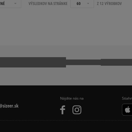
ČNÉ
VÝSLEDKOV NA STRÁNKE
60
Z 12 VÝROBKOV
Nájdite nás na
Stiahn
sizeer.sk