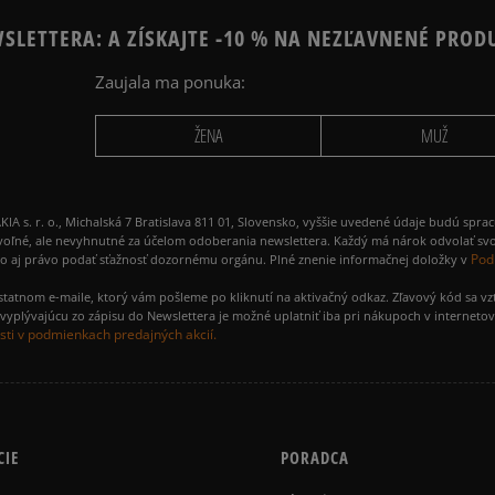
SLETTERA: A ZÍSKAJTE -10 % NA NEZĽAVNENÉ PROD
Zaujala ma ponuka:
ŽENA
MUŽ
 r. o., Michalská 7 Bratislava 811 01, Slovensko, vyššie uvedené údaje budú spra
voľné, ale nevyhnutné za účelom odoberania newslettera. Každý má nárok odvolať svo
Pod
ako aj právo podať sťažnosť dozornému orgánu. Plné znenie informačnej doložky v
amostatnom e-maile, ktorý vám pošleme po kliknutí na aktivačný odkaz. Zľavový kód sa v
yplývajúcu zo zápisu do Newslettera je možné uplatniť iba pri nákupoch v interneto
ti v podmienkach predajných akcií.
CIE
PORADCA