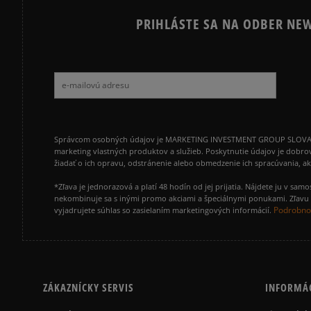
PRIHLÁSTE SA NA ODBER NEW
Správcom osobných údajov je MARKETING INVESTMENT GROUP SLOVAKIA s.
marketing vlastných produktov a služieb. Poskytnutie údajov je dobro
žiadať o ich opravu, odstránenie alebo obmedzenie ich spracúvania, 
*Zľava je jednorazová a platí 48 hodín od jej prijatia. Nájdete ju v s
nekombinuje sa s inými promo akciami a špeciálnymi ponukami. Zľavu v
Podrobnos
vyjadrujete súhlas so zasielaním marketingových informácií.
ZÁKAZNÍCKY SERVIS
INFORMÁ