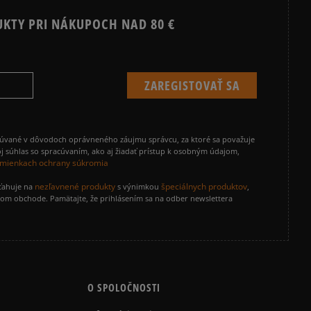
UKTY PRI NÁKUPOCH NAD 80 €
cúvané v dôvodoch oprávneného záujmu správcu, za ktoré sa považuje
j súhlas so spracúvaním, ako aj žiadať prístup k osobným údajom,
mienkach ochrany súkromia
nezľavnené produkty
špeciálnych produktov
zťahuje na
s výnimkou
,
vom obchode. Pamätajte, že prihlásením sa na odber newslettera
O SPOLOČNOSTI