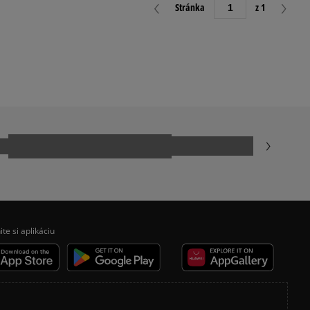
Stránka
z 1
ite si aplikáciu