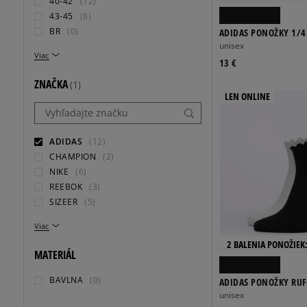
40-42
(12)
43-45
(8)
BR
(0)
ADIDAS PONOŽKY 1/4
unisex
Viac
13 €
ZNAČKA
(1)
LEN ONLINE
ADIDAS
(12)
CHAMPION
(2)
NIKE
(6)
REEBOK
(3)
SIZEER
(5)
Viac
2 BALENIA PONOŽIEK:
MATERIÁL
BAVLNA
(0)
ADIDAS PONOŽKY RUFF
unisex