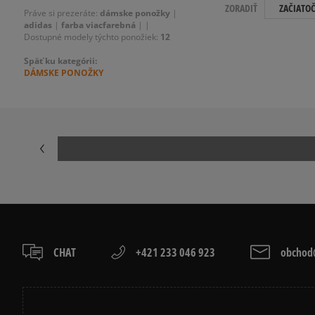
ZORADIŤ
ZAČIATO
Práve si prezeráte:
dámske ponožky
|
adidas
|
farba viacfarebná
|
|
Dostupné modely týchto ponožiek:
12
Späť ku kategórii:
DÁMSKE PONOŽKY
CHAT
+421 233 046 923
obchod@