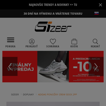
×
NAJNOVŠIE TRENDY A NOVINKY >> TU
30 DNÍ NA VÝMENU A VRÁTENIE TOVARU
PONUKA
PRIHLÁSIŤ
SCHRÁNKA
KOŠÍK
HĽADAŤ
›
›
SIZEER
DOPLNKY
ADIDAS PONOŽKY CREW SOCK 2PP