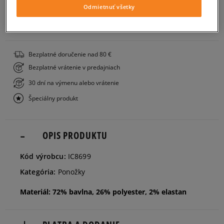
Odmietnuť všetky
37-39
ZISTIŤ DOSTUPNOSŤ V NAŠICH KAMENNÝCH PREDAJNIACH
40-42
Bezplatné doručenie nad 80 €
Bezplatné vrátenie v predajniach
43-45
30 dní na výmenu alebo vrátenie
Špeciálny produkt
OPIS PRODUKTU
Kód výrobcu:
IC8699
Kategória:
Ponožky
Materiál: 72% bavlna, 26% polyester, 2% elastan