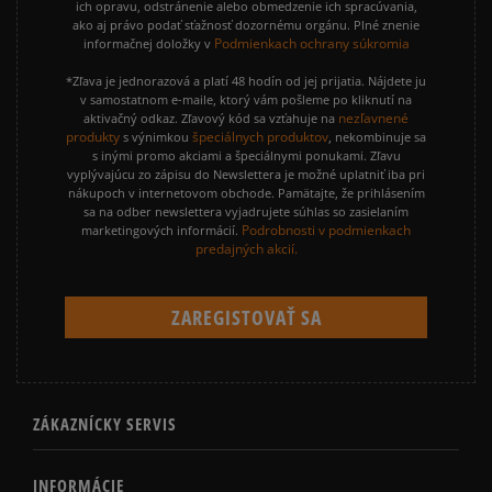
ich opravu, odstránenie alebo obmedzenie ich spracúvania,
ako aj právo podať sťažnosť dozornému orgánu. Plné znenie
Podmienkach ochrany súkromia
informačnej doložky v
*Zľava je jednorazová a platí 48 hodín od jej prijatia. Nájdete ju
v samostatnom e-maile, ktorý vám pošleme po kliknutí na
nezľavnené
aktivačný odkaz. Zľavový kód sa vzťahuje na
produkty
špeciálnych produktov
s výnimkou
, nekombinuje sa
s inými promo akciami a špeciálnymi ponukami. Zľavu
vyplývajúcu zo zápisu do Newslettera je možné uplatniť iba pri
nákupoch v internetovom obchode. Pamätajte, že prihlásením
sa na odber newslettera vyjadrujete súhlas so zasielaním
Podrobnosti v podmienkach
marketingových informácií.
predajných akcií.
ZÁKAZNÍCKY SERVIS
INFORMÁCIE