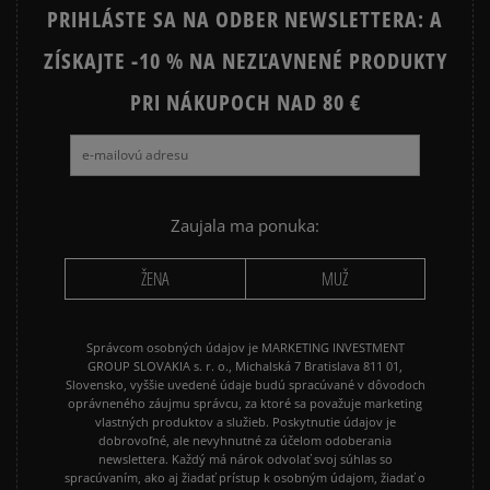
PRIHLÁSTE SA NA ODBER NEWSLETTERA: A
ZÍSKAJTE -10 % NA NEZĽAVNENÉ PRODUKTY
Ako zhromažďujeme recenzie?
PRI NÁKUPOCH NAD 80 €
Recenzie zákazníkov
Vymazať
Hľadať
Zaujala ma ponuka:
ŽENA
MUŽ
Správcom osobných údajov je MARKETING INVESTMENT
GROUP SLOVAKIA s. r. o., Michalská 7 Bratislava 811 01,
Slovensko, vyššie uvedené údaje budú spracúvané v dôvodoch
oprávneného záujmu správcu, za ktoré sa považuje marketing
vlastných produktov a služieb. Poskytnutie údajov je
dobrovoľné, ale nevyhnutné za účelom odoberania
newslettera. Každý má nárok odvolať svoj súhlas so
spracúvaním, ako aj žiadať prístup k osobným údajom, žiadať o