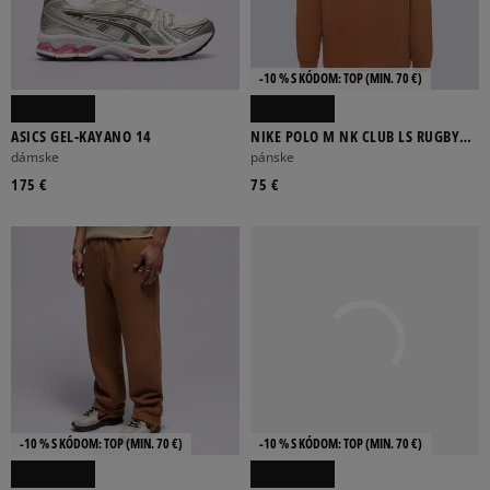
-10 % S KÓDOM: TOP (MIN. 70 €)
ASICS GEL-KAYANO 14
NIKE POLO M NK CLUB LS RUGBY
TOP
dámske
pánske
175 €
75 €
-10 % S KÓDOM: TOP (MIN. 70 €)
-10 % S KÓDOM: TOP (MIN. 70 €)