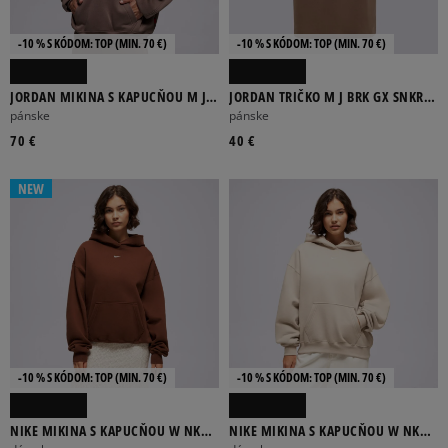
-10 % S KÓDOM: TOP (MIN. 70 €)
-10 % S KÓDOM: TOP (MIN. 70 €)
JORDAN MIKINA S KAPUCŇOU M J
JORDAN TRIČKO M J BRK GX SNKR
BRK OVZ FLC PO BB
85 SS CRW
pánske
pánske
70 €
40 €
NEW
-10 % S KÓDOM: TOP (MIN. 70 €)
-10 % S KÓDOM: TOP (MIN. 70 €)
NIKE MIKINA S KAPUCŇOU W NK
NIKE MIKINA S KAPUCŇOU W NK