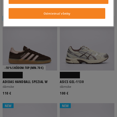
130 €
120 €
Odmietnuť všetky
NEW
NEW
-10 % S KÓDOM: TOP (MIN. 70 €)
ADIDAS HANDBALL SPEZIAL W
ASICS GEL-1130
dámske
dámske
110 €
100 €
NEW
NEW