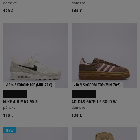
W
dámske
dámske
120 €
160 €
-10 % S KÓDOM: TOP (MIN. 70 €)
-10 % S KÓDOM: TOP (MIN. 70 €)
NIKE AIR MAX 90 SL
ADIDAS GAZELLE BOLD W
pánske
dámske
150 €
120 €
NEW