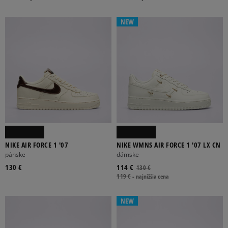
KOPAČKY
PERÁČNÍKY
PONOŽKY
STAROSTLIVOSŤ O OBUV
NEW
TRÉNINGOVÁ OBUV
ZIMNÉ DOPLNKY
DÁMSKE
DETSKÉ
PÁNSKE
UNISEX
NIKE AIR FORCE 1 '07
NIKE WMNS AIR FORCE 1 '07 LX CN
pánske
dámske
130 €
114 €
130 €
BR
ONE SIZE
SET10
SET12
SET2
119 €
-
najnižšia cena
Viac
NEW