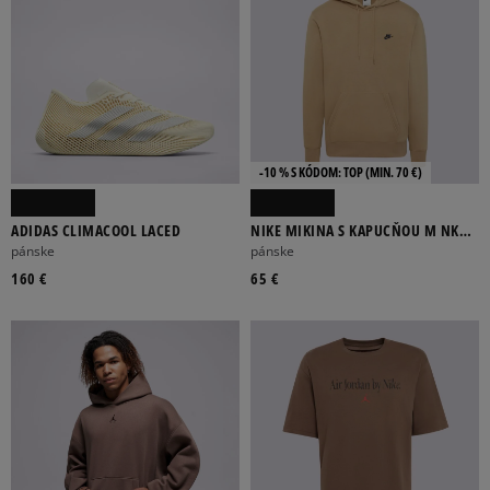
-10 % S KÓDOM: TOP (MIN. 70 €)
ADIDAS CLIMACOOL LACED
NIKE MIKINA S KAPUCŇOU M NK
CLUB BB PO HOODIE
pánske
pánske
160 €
65 €