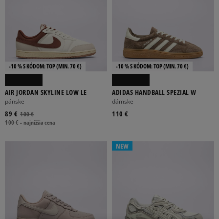
ADIDAS
ALPHA INDUSTRIES
ASICS
BIRKENSTOCK
CHAMPION
-10 % S KÓDOM: TOP (MIN. 70 €)
-10 % S KÓDOM: TOP (MIN. 70 €)
Viac
AIR JORDAN SKYLINE LOW LE
ADIDAS HANDBALL SPEZIAL W
pánske
dámske
89 €
110 €
100 €
100 €
BÉŽOVÁ
-
najnižšia cena
BORDOVÁ
HNEDÁ
KRÉMOVÝ
SIVÁ
Viac
NEW
FILTROVAŤ PRODUKTY
ODSTRÁNIŤ VYBRANÉ