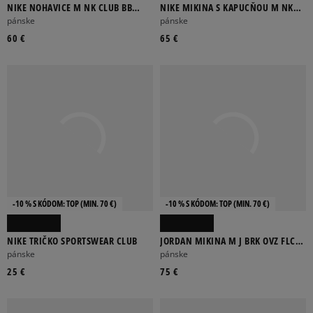
NIKE NOHAVICE M NK CLUB BB
NIKE MIKINA S KAPUCŇOU M NK
BUNGEE PANT
CLUB BB PO HOODIE
pánske
pánske
60 €
65 €
-10 % S KÓDOM: TOP (MIN. 70 €)
-10 % S KÓDOM: TOP (MIN. 70 €)
NIKE TRIČKO SPORTSWEAR CLUB
JORDAN MIKINA M J BRK OVZ FLC
FZ BB
pánske
pánske
25 €
75 €