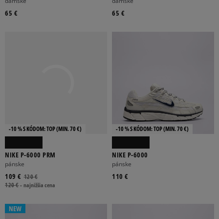
STDO FLC OS PO HDY
STDO FLC MW OS PO HDY
dámske
dámske
65 €
65 €
-10 % S KÓDOM: TOP (MIN. 70 €)
-10 % S KÓDOM: TOP (MIN. 70 €)
NIKE P-6000 PRM
NIKE P-6000
pánske
pánske
109 €
110 €
120 €
120 €
-
najnižšia cena
NEW