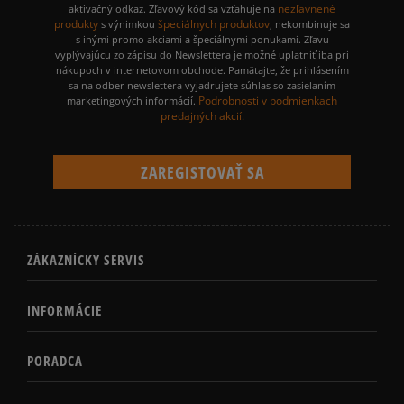
nezľavnené
aktivačný odkaz. Zľavový kód sa vzťahuje na
produkty
špeciálnych produktov
s výnimkou
, nekombinuje sa
s inými promo akciami a špeciálnymi ponukami. Zľavu
vyplývajúcu zo zápisu do Newslettera je možné uplatniť iba pri
nákupoch v internetovom obchode. Pamätajte, že prihlásením
sa na odber newslettera vyjadrujete súhlas so zasielaním
Podrobnosti v podmienkach
marketingových informácií.
predajných akcií.
ZÁKAZNÍCKY SERVIS
INFORMÁCIE
PORADCA