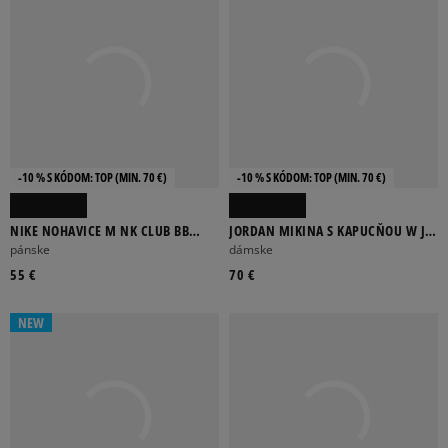
-10 % S KÓDOM: TOP (MIN. 70 €)
-10 % S KÓDOM: TOP (MIN. 70 €)
NIKE NOHAVICE M NK CLUB BB
JORDAN MIKINA S KAPUCŇOU W J
JOGGER
BRK FLC FZ BB
pánske
dámske
55 €
70 €
NEW