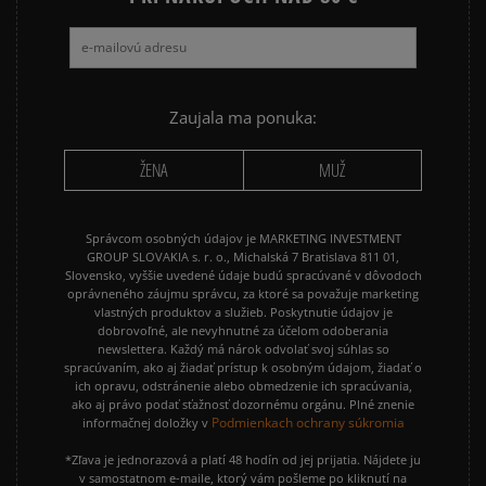
Zaujala ma ponuka:
ŽENA
MUŽ
Správcom osobných údajov je MARKETING INVESTMENT
GROUP SLOVAKIA s. r. o., Michalská 7 Bratislava 811 01,
Slovensko, vyššie uvedené údaje budú spracúvané v dôvodoch
oprávneného záujmu správcu, za ktoré sa považuje marketing
vlastných produktov a služieb. Poskytnutie údajov je
dobrovoľné, ale nevyhnutné za účelom odoberania
newslettera. Každý má nárok odvolať svoj súhlas so
spracúvaním, ako aj žiadať prístup k osobným údajom, žiadať o
ich opravu, odstránenie alebo obmedzenie ich spracúvania,
ako aj právo podať sťažnosť dozornému orgánu. Plné znenie
Podmienkach ochrany súkromia
informačnej doložky v
*Zľava je jednorazová a platí 48 hodín od jej prijatia. Nájdete ju
v samostatnom e-maile, ktorý vám pošleme po kliknutí na