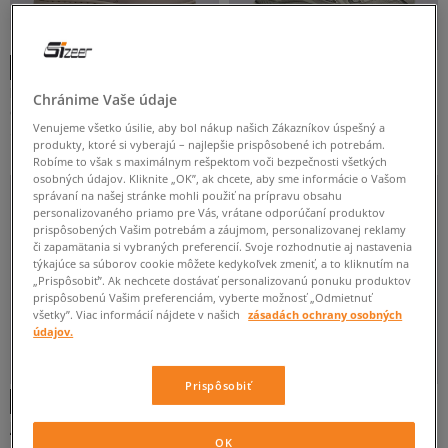
-10 % S KÓDOM: TOP (MIN. 70 €)
NIKE AIR FORCE 1 RETRO PRM ESS
ASICS GEL-NYC
Chránime Vaše údaje
dámske
dámske
Venujeme všetko úsilie, aby bol nákup našich Zákazníkov úspešný a
130 €
150 €
produkty, ktoré si vyberajú – najlepšie prispôsobené ich potrebám.
Robíme to však s maximálnym rešpektom voči bezpečnosti všetkých
osobných údajov. Kliknite „OK”, ak chcete, aby sme informácie o Vašom
NEW
správaní na našej stránke mohli použiť na prípravu obsahu
personalizovaného priamo pre Vás, vrátane odporúčaní produktov
prispôsobených Vašim potrebám a záujmom, personalizovanej reklamy
či zapamätania si vybraných preferencií. Svoje rozhodnutie aj nastavenia
týkajúce sa súborov cookie môžete kedykoľvek zmeniť, a to kliknutím na
„Prispôsobiť”. Ak nechcete dostávať personalizovanú ponuku produktov
prispôsobenú Vašim preferenciám, vyberte možnosť „Odmietnuť
všetky”. Viac informácií nájdete v našich
zásadách ochrany osobných
údajov.
-10 % S KÓDOM: TOP (MIN. 70 €)
Prispôsobiť
JORDAN AIR 1 LOW
ADIDAS HANDBALL SPEZIAL LOAFER
W
OK
pánske
dámske