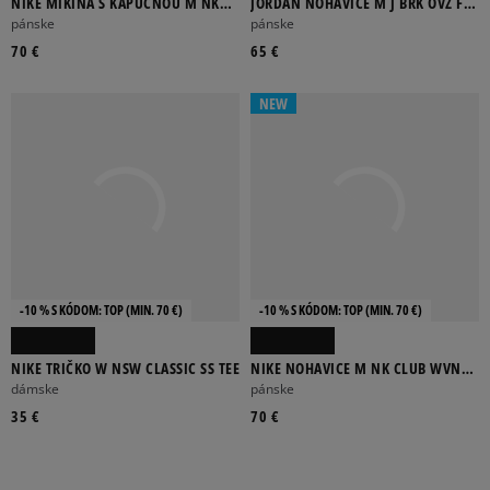
NIKE MIKINA S KAPUCŇOU M NK
JORDAN NOHAVICE M J BRK OVZ FLC
CLUB BB FZ HOODIE
CRGO PNT BB
pánske
pánske
70 €
65 €
NEW
-10 % S KÓDOM: TOP (MIN. 70 €)
-10 % S KÓDOM: TOP (MIN. 70 €)
NIKE TRIČKO W NSW CLASSIC SS TEE
NIKE NOHAVICE M NK CLUB WVN
TAPER PANT
dámske
pánske
35 €
70 €