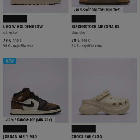
-10 % S KÓDOM: TOP (MIN. 70 €)
UGG W GOLDENGLOW
BIRKENSTOCK ARIZONA BS
dámske
dámske
79 €
79 €
110 €
100 €
94 €
-
najnižšia cena
84 €
-
najnižšia cena
NEW
-10 % S KÓDOM: TOP (MIN. 70 €)
JORDAN AIR 1 MID
CROCS BAE CLOG