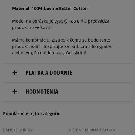
Materiál: 100% bavlna Better Cotton
Model na obrázku je vysoký 188 cm a predvádza
produkt vo veľkosti L.
Máme kombináciu! Zistite, k čomu sa bude tento
produkt hodiť - inšpirujte sa outfitom z fotografie,
alebo tým, čo nájdete vo vašej skrini!
PLATBA A DODANIE
Doručenie zadarmo od 80 €.
HODNOTENIA
Dodacia lehota: 2 až 6 pracovné dni.
Dostupné spôsoby doručenia:
Populárne v tejto kategórii:
5
100%
kuriér,
packeta (zásielkovňa - kamenná pobočka, výdejné
5.0
boxy: Z-BOX),
4
PÁNSKE MIKINY
ADIDAS MIKINA PÁNSKA
0%