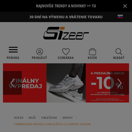
×
NAJNOVŠIE TRENDY A NOVINKY >> TU
30 DNÍ NA VÝMENU A VRÁTENIE TOVARU
PONUKA
PRIHLÁSIŤ
SCHRÁNKA
KOŠÍK
HĽADAŤ
›
›
›
›
SIZEER
MUŽI
OBLEČENIE
MIKINY
TIMBERLAND MIKINA S KAPUCŇOU LS CURSIVE HOODIE