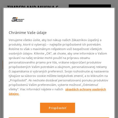
TIMBERLAND MIKINA S
KAPUCŇOU LS CURSIVE
HOODIE
pánske, mikiny
Chránime Vaše údaje
5.0
(
1
)
Venujeme všetko úsilie, aby bol nákup našich Zákazníkov úspešný a
produkty, ktoré si vyberajú – najlepšie prispôsobené ich potrebám.
99
€
Robíme to však s maximálnym rešpektom voči bezpečnosti všetkých
cena s DPH
osobných údajov. Kliknite „OK”, ak chcete, aby sme informácie o Vašom
správaní na našej stránke mohli použiť na prípravu obsahu
personalizovaného priamo pre Vás, vrátane odporúčaní produktov
+ 99 BODOV V
SIZEERCLUBE
prispôsobených Vašim potrebám a záujmom, personalizovanej reklamy
či zapamätania si vybraných preferencií. Svoje rozhodnutie aj nastavenia
týkajúce sa súborov cookie môžete kedykoľvek zmeniť, a to kliknutím na
„Prispôsobiť”. Ak nechcete dostávať personalizovanú ponuku produktov
Informujte ma o dostupnosti
prispôsobenú Vašim preferenciám, vyberte možnosť „Odmietnuť
všetky”. Viac informácií nájdete v našich
zásadách ochrany osobných
Ak bude položka opäť dostupná, dostanete od nás oznámenie.
údajov.
Vyberte veľkosť
Prispôsobiť