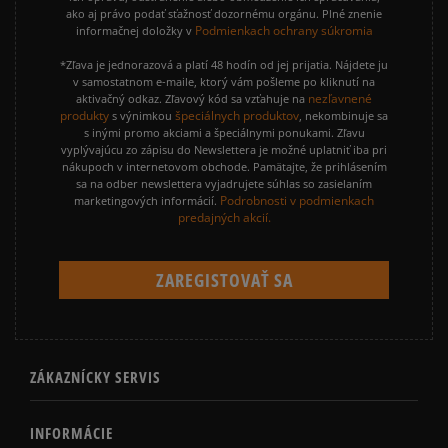
ako aj právo podať sťažnosť dozornému orgánu. Plné znenie
Podmienkach ochrany súkromia
informačnej doložky v
*Zľava je jednorazová a platí 48 hodín od jej prijatia. Nájdete ju
v samostatnom e-maile, ktorý vám pošleme po kliknutí na
nezľavnené
aktivačný odkaz. Zľavový kód sa vzťahuje na
produkty
špeciálnych produktov
s výnimkou
, nekombinuje sa
s inými promo akciami a špeciálnymi ponukami. Zľavu
vyplývajúcu zo zápisu do Newslettera je možné uplatniť iba pri
nákupoch v internetovom obchode. Pamätajte, že prihlásením
sa na odber newslettera vyjadrujete súhlas so zasielaním
Podrobnosti v podmienkach
marketingových informácií.
predajných akcií.
ZÁKAZNÍCKY SERVIS
INFORMÁCIE