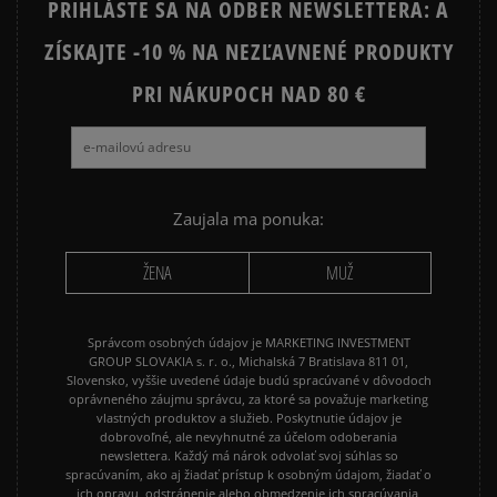
PRIHLÁSTE SA NA ODBER NEWSLETTERA: A
NIKE HOODIES
NIKE SPORTSWEAR
ZÍSKAJTE -10 % NA NEZĽAVNENÉ PRODUKTY
JARNÉ OBLEČENIE
JESENNÉ OBLEČENIE
PRI NÁKUPOCH NAD 80 €
ZIMNÉ OBLEČENIE
Zaujala ma ponuka:
ŽENA
MUŽ
Správcom osobných údajov je MARKETING INVESTMENT
GROUP SLOVAKIA s. r. o., Michalská 7 Bratislava 811 01,
Slovensko, vyššie uvedené údaje budú spracúvané v dôvodoch
oprávneného záujmu správcu, za ktoré sa považuje marketing
vlastných produktov a služieb. Poskytnutie údajov je
dobrovoľné, ale nevyhnutné za účelom odoberania
newslettera. Každý má nárok odvolať svoj súhlas so
spracúvaním, ako aj žiadať prístup k osobným údajom, žiadať o
ich opravu, odstránenie alebo obmedzenie ich spracúvania,