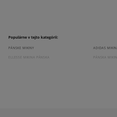
Populárne v tejto kategórii:
PÁNSKE MIKINY
ADIDAS MIKI
ELLESSE MIKINA PÁNSKA
PÁNSKA MIKI
NEW BALANCE MIKINA PÁNSKA
PÁNSKA MIKIN
BÉŽOVÁ MIKINA PÁNSKA
BIELA MIKINA
ČIERNA MIKINA PÁNSKA
MODRÁ MIKIN
Prezrite si populárne kolekcie:
NIKE FLEECE
NIKE TECH FL