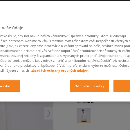
Converse Chuck Taylor
Havaianas
Starostlivosť o obuv
Confront
Champion
EMU Australia
Starostlivosť o obuv
Boxerky
All Star
Dickies
Čiapky
Converse
Confront
Ellesse
Čiapky
Klobúky
Nike Air Max 90
Saucony
Šály a rukavice
Crocs
Converse
Fila
Rukavice
Starostlivosť o obuv
Nike Air Max DN8
Clarks
Dr. Martens
DC
Jansport
Klobúky
Čiapky
FILA MIKINA RAMY
 Vaše údaje
Nike Air Force 1 LV8
Eastpak
Dickies
Jordan
Rukavice
Jordan 4
pánske, mikiny
tko úsilie, aby bol nákup našich Zákazníkov úspešný a produkty, ktoré si vyberajú – 
Empire
Eastpak
Lacoste
é ich potrebám. Robíme to však s maximálnym rešpektom voči bezpečnosti všetkých
New Balance 530
nite „OK”, ak chcete, aby sme informácie o Vašom správaní na našej stránke mohli pou
4.5
(
2
)
New Balance 1906
onalizovaného priamo pre Vás, vrátane odporúčaní produktov prispôsobených Vaši
rsonalizovanej reklamy či zapamätania si vybraných preferencií. Svoje rozhodnutie aj
23
€
Puma Speedcat
cena s DPH
súborov cookie môžete kedykoľvek zmeniť, a to kliknutím na „Prispôsobiť”. Ak nechcet
vanú ponuku produktov prispôsobenú Vašim preferenciám, vyberte možnosť „Odmiet
Puma Suede XL
cií nájdete v našich
zásadách ochrany osobných údajov.
24
€
-4%
(najnižšia cena za posl
Puma Palermo
80
€
-71%
(počiatočná cena)
Asics Gel-NYC Rugged
pôsobiť
Odmietnuť všetky
+ 23 BODOV V
SIZEERCLU
FARBA
SIVÁ