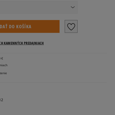
IDAŤ DO KOŠÍKA
ICH KAMENNÝCH PREDAJNIACH
0 €
jniach
tenie
12