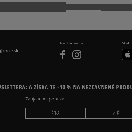
EČENIE
ZIMNÉ OBLEČENIE
Nájdite nás na
Stiahn
sizeer.sk
SLETTERA: A ZÍSKAJTE -10 % NA NEZĽAVNENÉ PROD
Zaujala ma ponuka:
ŽENA
MUŽ