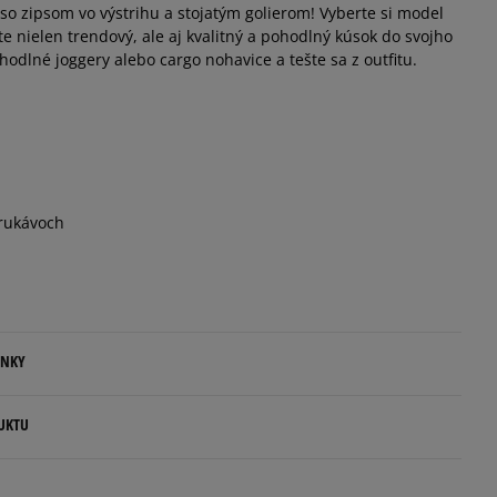
so zipsom vo výstrihu a stojatým golierom! Vyberte si model
ate nielen trendový, ale aj kvalitný a pohodlný kúsok do svojho
ohodlné joggery alebo cargo nohavice a tešte sa z outfitu.
 rukávoch
ENKY
.
UKTU
ovné dni.
p S.A.
ia: