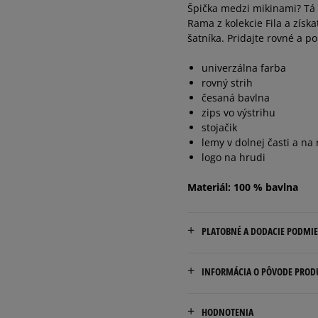
Špička medzi mikinami? Tá 
Rama z kolekcie Fila a získ
šatníka. Pridajte rovné a p
univerzálna farba
rovný strih
česaná bavlna
zips vo výstrihu
stojačik
lemy v dolnej časti a na
logo na hrudi
Materiál: 100 % bavlna
PLATOBNÉ A DODACIE PODMI
Doručenie zadarmo od 80 €
INFORMÁCIA O PÔVODE PROD
Dodacia lehota: 2 až 6 prac
Marketing Investment Grou
Dostupné spôsoby doručen
HODNOTENIA