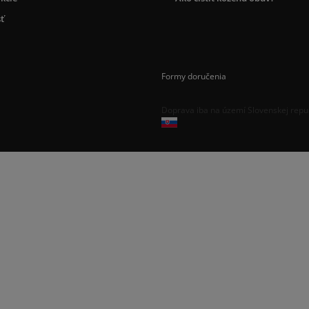
ť
Formy doručenia
Doprava iba na území Slovenskej repu