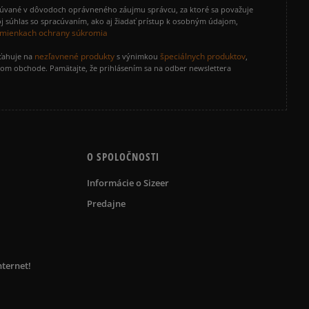
cúvané v dôvodoch oprávneného záujmu správcu, za ktoré sa považuje
j súhlas so spracúvaním, ako aj žiadať prístup k osobným údajom,
mienkach ochrany súkromia
nezľavnené produkty
špeciálnych produktov
zťahuje na
s výnimkou
,
vom obchode. Pamätajte, že prihlásením sa na odber newslettera
O SPOLOČNOSTI
Informácie o Sizeer
Predajne
nternet!