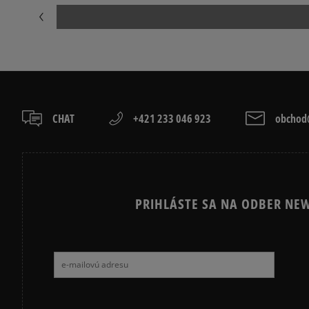
JARNÉ OBLEČENIE
JESENNÉ OBL
CHAT
+421 233 046 923
obchod@
PRIHLÁSTE SA NA ODBER NEW