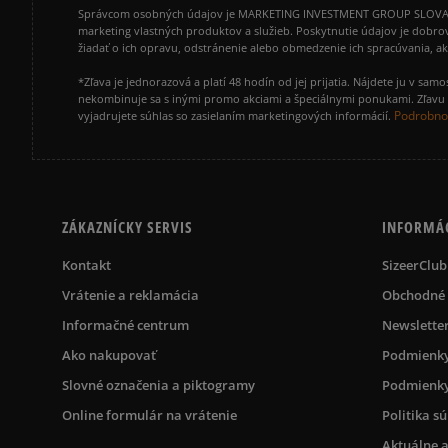
Správcom osobných údajov je MARKETING INVESTMENT GROUP SLOVAKIA s.
marketing vlastných produktov a služieb. Poskytnutie údajov je dobro
žiadať o ich opravu, odstránenie alebo obmedzenie ich spracúvania, 
*Zľava je jednorazová a platí 48 hodín od jej prijatia. Nájdete ju v s
nekombinuje sa s inými promo akciami a špeciálnymi ponukami. Zľavu v
Podrobnos
vyjadrujete súhlas so zasielaním marketingových informácií.
ZÁKAZNÍCKY SERVIS
INFORMÁ
Kontakt
SizeerClub
Vrátenie a reklamácia
Obchodné
Informačné centrum
Newslette
Ako nakupovať
Podmienky
Slovné označenia a piktogramy
Podmienky
Online formulár na vrátenie
Politika s
Aktuálne a