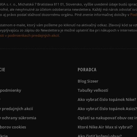
 r. o., Michalská 7 Bratislava 811 01, Slovensko, vyššie uvedené údaje budú spra
voľné, ale nevyhnutné za účelom odoberania newslettera. Každý má nárok odvolať svo
Pod
ako aj právo podať sťažnosť dozornému orgánu. Plné znenie informačnej doložky v
amostatnom e-maile, ktorý vám pošleme po kliknutí na aktivačný odkaz. Zľavový kód sa v
yplývajúcu zo zápisu do Newslettera je možné uplatniť iba pri nákupoch v interneto
ti v podmienkach predajných akcií.
CIE
PORADCA
Blog Sizeer
 podmienky
Tabuľky veľkostí
r
Ako vybrať číslo topánok Nike?
 predajných akcií
Ako vybrať číslo topánok Asics?
 ochrany súkromia
Oplatí sa nakupovať obuv cez i
úborov cookies
Ktoré Nike Air Max si vybrať?
kcie
Ako čistiť koženú obuv?