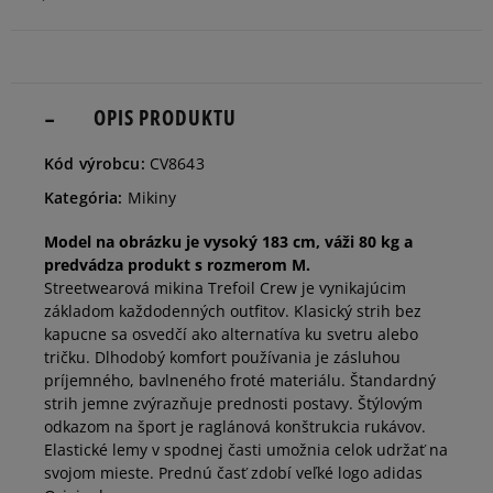
dostupnosti
Informovať o
XXS
dostupnosti
OPIS PRODUKTU
Informovať o
Kód výrobcu:
CV8643
XS
dostupnosti
Kategória:
Mikiny
Informovať o
Model na obrázku je vysoký 183 cm, váži 80 kg a
S
dostupnosti
predvádza produkt s rozmerom M.
Streetwearová mikina Trefoil Crew je vynikajúcim
základom každodenných outfitov. Klasický strih bez
Informovať o
M
kapucne sa osvedčí ako alternatíva ku svetru alebo
dostupnosti
tričku. Dlhodobý komfort používania je zásluhou
príjemného, bavlneného froté materiálu. Štandardný
strih jemne zvýrazňuje prednosti postavy. Štýlovým
Informovať o
L
dostupnosti
odkazom na šport je raglánová konštrukcia rukávov.
Elastické lemy v spodnej časti umožnia celok udržať na
svojom mieste. Prednú časť zdobí veľké logo adidas
Informovať o