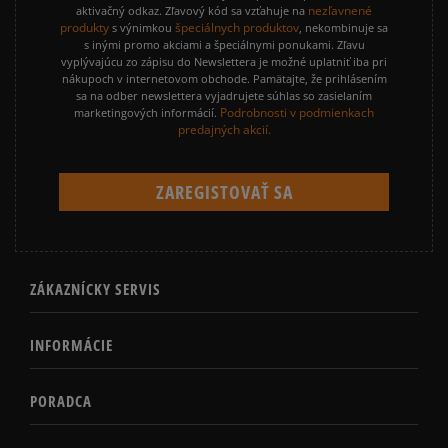
nezľavnené
aktivačný odkaz. Zľavový kód sa vzťahuje na
produkty
špeciálnych produktov
s výnimkou
, nekombinuje sa
s inými promo akciami a špeciálnymi ponukami. Zľavu
vyplývajúcu zo zápisu do Newslettera je možné uplatniť iba pri
nákupoch v internetovom obchode. Pamätajte, že prihlásením
sa na odber newslettera vyjadrujete súhlas so zasielaním
Podrobnosti v podmienkach
marketingových informácií.
predajných akcií.
ZÁKAZNÍCKY SERVIS
INFORMÁCIE
PORADCA