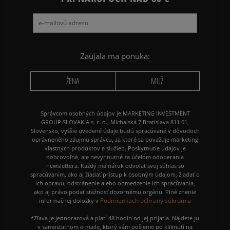
Zaujala ma ponuka:
ŽENA
MUŽ
Správcom osobných údajov je MARKETING INVESTMENT
GROUP SLOVAKIA s. r. o., Michalská 7 Bratislava 811 01,
Slovensko, vyššie uvedené údaje budú spracúvané v dôvodoch
oprávneného záujmu správcu, za ktoré sa považuje marketing
vlastných produktov a služieb. Poskytnutie údajov je
dobrovoľné, ale nevyhnutné za účelom odoberania
newslettera. Každý má nárok odvolať svoj súhlas so
spracúvaním, ako aj žiadať prístup k osobným údajom, žiadať o
ich opravu, odstránenie alebo obmedzenie ich spracúvania,
ako aj právo podať sťažnosť dozornému orgánu. Plné znenie
Podmienkach ochrany súkromia
informačnej doložky v
*Zľava je jednorazová a platí 48 hodín od jej prijatia. Nájdete ju
v samostatnom e-maile, ktorý vám pošleme po kliknutí na