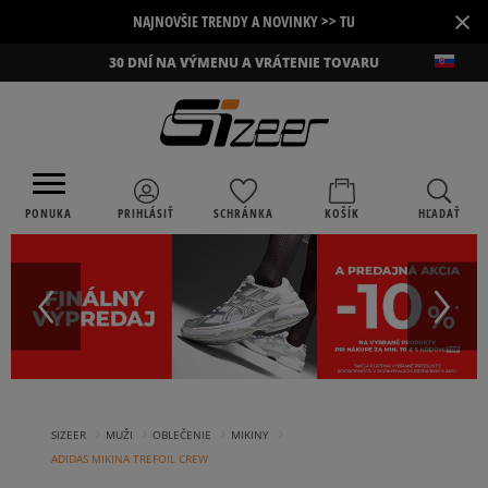
×
NAJNOVŠIE TRENDY A NOVINKY >> TU
30 DNÍ NA VÝMENU A VRÁTENIE TOVARU
PONUKA
PRIHLÁSIŤ
SCHRÁNKA
KOŠÍK
HĽADAŤ
›
›
›
›
SIZEER
MUŽI
OBLEČENIE
MIKINY
ADIDAS MIKINA TREFOIL CREW