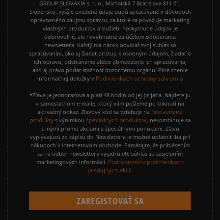
GROUP SLOVAKIA s. r. o., Michalská 7 Bratislava 811 01,
Slovensko, vyššie uvedené údaje budú spracúvané v dôvodoch
oprávneného záujmu správcu, za ktoré sa považuje marketing
vlastných produktov a služieb. Poskytnutie údajov je
dobrovoľné, ale nevyhnutné za účelom odoberania
newslettera. Každý má nárok odvolať svoj súhlas so
spracúvaním, ako aj žiadať prístup k osobným údajom, žiadať o
ich opravu, odstránenie alebo obmedzenie ich spracúvania,
ako aj právo podať sťažnosť dozornému orgánu. Plné znenie
Podmienkach ochrany súkromia
informačnej doložky v
*Zľava je jednorazová a platí 48 hodín od jej prijatia. Nájdete ju
v samostatnom e-maile, ktorý vám pošleme po kliknutí na
nezľavnené
aktivačný odkaz. Zľavový kód sa vzťahuje na
produkty
špeciálnych produktov
s výnimkou
, nekombinuje sa
s inými promo akciami a špeciálnymi ponukami. Zľavu
vyplývajúcu zo zápisu do Newslettera je možné uplatniť iba pri
nákupoch v internetovom obchode. Pamätajte, že prihlásením
sa na odber newslettera vyjadrujete súhlas so zasielaním
Podrobnosti v podmienkach
marketingových informácií.
predajných akcií.