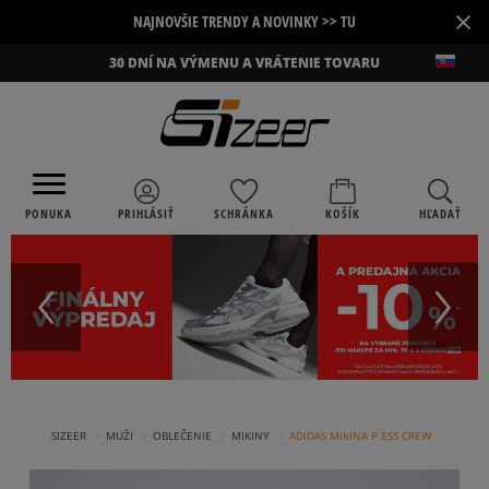
×
NAJNOVŠIE TRENDY A NOVINKY >> TU
30 DNÍ NA VÝMENU A VRÁTENIE TOVARU
PONUKA
PRIHLÁSIŤ
SCHRÁNKA
KOŠÍK
HĽADAŤ
›
›
›
›
SIZEER
MUŽI
OBLEČENIE
MIKINY
ADIDAS MIKINA P ESS CREW