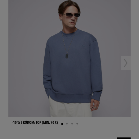
-10 % S KÓDOM: TOP (MIN. 70 €)