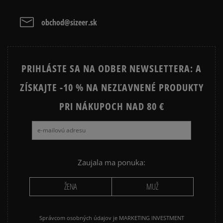
obchod@sizeer.sk
Prezrite si populárne kolekcie:
Vymazať
Hľadať
NIKE FLEECE
NIKE TECH FLEECE
PRIHLÁSTE SA NA ODBER NEWSLETTERA: A
NIKE HOODIES
NIKE SPORTSWEAR
ZÍSKAJTE -10 % NA NEZĽAVNENÉ PRODUKTY
JARNÉ OBLEČENIE
JESENNÉ OBLEČENIE
PRI NÁKUPOCH NAD 80 €
ZIMNÉ OBLEČENIE
Zaujala ma ponuka:
ŽENA
MUŽ
Správcom osobných údajov je MARKETING INVESTMENT