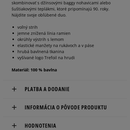
skombinovať s džínsovými baggy nohavicami alebo
šuštiakovými teplákmi, ktoré pripomínajú 90. roky.
Nájdite svoje obľúbené duo.
voľný strih
jemne znížená línia ramien
okrúhly výstrih s lemom
elastické manžety na rukávoch a v páse
hrubá bavlnená tkanina
vyšívané logo Trefoil na hrudi
Materiál: 100 % bavlna
PLATBA A DODANIE
Doručenie zadarmo od 80 €.
INFORMÁCIA O PÔVODE PRODUKTU
Dodacia lehota: 2 až 6 pracovné dni.
adidas
Dostupné spôsoby doručenia:
HODNOTENIA
Hoogoorddreef 9a