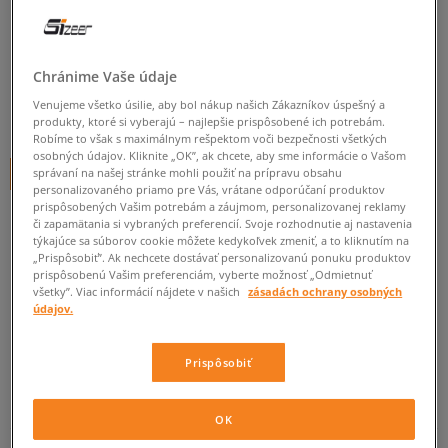
ADIDAS MIKINA C CREW FT
pánske, mikiny
Chránime Vaše údaje
0.0
(
0
)
Venujeme všetko úsilie, aby bol nákup našich Zákazníkov úspešný a
60
€
produkty, ktoré si vyberajú – najlepšie prispôsobené ich potrebám.
cena s DPH
Robíme to však s maximálnym rešpektom voči bezpečnosti všetkých
osobných údajov. Kliknite „OK”, ak chcete, aby sme informácie o Vašom
správaní na našej stránke mohli použiť na prípravu obsahu
+ 60 BODOV V
SIZEERCLUBE
personalizovaného priamo pre Vás, vrátane odporúčaní produktov
prispôsobených Vašim potrebám a záujmom, personalizovanej reklamy
či zapamätania si vybraných preferencií. Svoje rozhodnutie aj nastavenia
týkajúce sa súborov cookie môžete kedykoľvek zmeniť, a to kliknutím na
Informujte ma o dostupnosti
„Prispôsobiť”. Ak nechcete dostávať personalizovanú ponuku produktov
prispôsobenú Vašim preferenciám, vyberte možnosť „Odmietnuť
Ak bude položka opäť dostupná, dostanete od nás oznámenie.
všetky”. Viac informácií nájdete v našich
zásadách ochrany osobných
údajov.
Vyberte veľkosť
Prispôsobiť
ZISTIŤ DOSTUPNOSŤ V NAŠICH KAMENNÝCH PREDAJNIACH
Informovať o
S
dostupnosti
OK