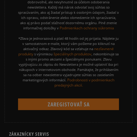
dobrovoľné, ale nevyhnutné za účelom odoberania
newslettera. Každý má nárok odvolať svoj súhlas so
spracúvaním, ako aj žiadať prístup k osobným údajom, žiadať o
ich opravu, odstránenie alebo obmedzenie ich spracúvania,
ako aj právo podať sťažnosť dozornému orgánu. Plné znenie
Podmienkach ochrany súkromia
informačnej doložky v
*Zľava je jednorazová a platí 48 hodín od jej prijatia. Nájdete ju
v samostatnom e-maile, ktorý vám pošleme po kliknutí na
nezľavnené
aktivačný odkaz. Zľavový kód sa vzťahuje na
produkty
špeciálnych produktov
s výnimkou
, nekombinuje sa
s inými promo akciami a špeciálnymi ponukami. Zľavu
vyplývajúcu zo zápisu do Newslettera je možné uplatniť iba pri
nákupoch v internetovom obchode. Pamätajte, že prihlásením
sa na odber newslettera vyjadrujete súhlas so zasielaním
Podrobnosti v podmienkach
marketingových informácií.
predajných akcií.
ZÁKAZNÍCKY SERVIS