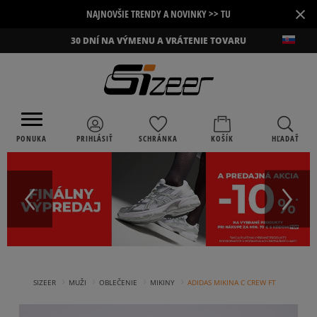
×
NAJNOVŠIE TRENDY A NOVINKY >> TU
30 DNÍ NA VÝMENU A VRÁTENIE TOVARU
PONUKA
PRIHLÁSIŤ
SCHRÁNKA
KOŠÍK
HĽADAŤ
›
›
›
›
SIZEER
MUŽI
OBLEČENIE
MIKINY
ADIDAS MIKINA C CREW FT