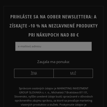
NIKE FLEECE
NIKE TECH FLEECE
PRIHLÁSTE SA NA ODBER NEWSLETTERA: A
NIKE HOODIES
NIKE SPORTSWEAR
ZÍSKAJTE -10 % NA NEZĽAVNENÉ PRODUKTY
JARNÉ OBLEČENIE
JESENNÉ OBLEČENIE
PRI NÁKUPOCH NAD 80 €
ZIMNÉ OBLEČENIE
Zaujala ma ponuka:
ŽENA
MUŽ
Správcom osobných údajov je MARKETING INVESTMENT
GROUP SLOVAKIA s. r. o., Michalská 7 Bratislava 811 01,
Slovensko, vyššie uvedené údaje budú spracúvané v dôvodoch
oprávneného záujmu správcu, za ktoré sa považuje marketing
vlastných produktov a služieb. Poskytnutie údajov je