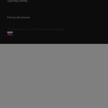
Spôsoby platby
Formy doručenia
Doprava iba na území Slovenskej republiky