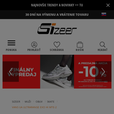
×
NAJNOVŠIE TRENDY A NOVINKY >> TU
30 DNÍ NA VÝMENU A VRÁTENIE TOVARU
PONUKA
PRIHLÁSIŤ
SCHRÁNKA
KOŠÍK
HĽADAŤ
›
›
›
›
SIZEER
MUŽI
OBUV
SKATE
VANS UA ULTRARANGE EXO HI MTE-2