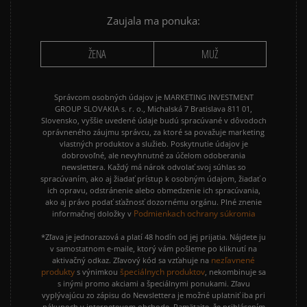
PUMA SUEDE
REEBOK CLASSIC
Zaujala ma ponuka:
VANS OLD SKOOL
VANS SK8
ŽENA
MUŽ
Populárne v tejto kategórii:
Správcom osobných údajov je MARKETING INVESTMENT
GROUP SLOVAKIA s. r. o., Michalská 7 Bratislava 811 01,
Slovensko, vyššie uvedené údaje budú spracúvané v dôvodoch
oprávneného záujmu správcu, za ktoré sa považuje marketing
PÁNSKE ZIMNÉ TOPÁNKY
PÁNSKE ZIMNÉ TOPÁNKY NIKE
vlastných produktov a služieb. Poskytnutie údajov je
dobrovoľné, ale nevyhnutné za účelom odoberania
PÁNSKE ZIMNÉ TOPÁNKY ADIDAS
VANS ZIMNÉ TOPÁNKY PÁNSKE
newslettera. Každý má nárok odvolať svoj súhlas so
spracúvaním, ako aj žiadať prístup k osobným údajom, žiadať o
PÁNSKE ZIMNÉ TOPÁNKY
PÁNSKE ZIMNÉ TOPÁNKY PUMA
ich opravu, odstránenie alebo obmedzenie ich spracúvania,
ako aj právo podať sťažnosť dozornému orgánu. Plné znenie
TIMBERLAND
Podmienkach ochrany súkromia
informačnej doložky v
PÁNSKE ZIMNÉ TOPÁNKY
*Zľava je jednorazová a platí 48 hodín od jej prijatia. Nájdete ju
CONVERSE
v samostatnom e-maile, ktorý vám pošleme po kliknutí na
nezľavnené
aktivačný odkaz. Zľavový kód sa vzťahuje na
produkty
špeciálnych produktov
s výnimkou
, nekombinuje sa
s inými promo akciami a špeciálnymi ponukami. Zľavu
Prezrite si populárne kolekcie tenisiek:
vyplývajúcu zo zápisu do Newslettera je možné uplatniť iba pri
nákupoch v internetovom obchode. Pamätajte, že prihlásením