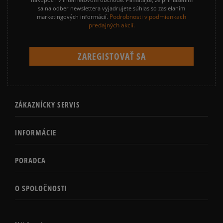
sa na odber newslettera vyjadrujete súhlas so zasielaním
TIMBERLAND 6 INCH PREMIUM
TIMBERLAND EURO HIKER
Podrobnosti v podmienkach
marketingových informácií.
predajných akcií.
TIMBERLAND EURO SPRINT
TIMBERLAND FIELD TREKKER
VANS SK8 HI MTE
VANS UA SK8 HI MTE
ZÁKAZNÍCKY SERVIS
INFORMÁCIE
PORADCA
O SPOLOČNOSTI