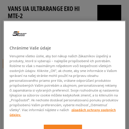
VANS UA ULTRARANGE EXO HI
MTE-2
pánske, skate
5.0
(
20
)
150
€
Chránime Vaše údaje
cena s DPH
Venujeme všetko úsilie, aby bol nákup našich Zákazníkov úspešný a
produkty, ktoré si vyberajú – najlepšie prispôsobené ich potrebám.
+ 150 BODOV V
SIZEERCLUBE
Robíme to však s maximálnym rešpektom voči bezpečnosti všetkých
osobných údajov. Kliknite „OK”, ak chcete, aby sme informácie o Vašom
FARBA
ČIERNA
správaní na našej stránke mohli použiť na prípravu obsahu
personalizovaného priamo pre Vás, vrátane odporúčaní produktov
prispôsobených Vašim potrebám a záujmom, personalizovanej reklamy
či zapamätania si vybraných preferencií. Svoje rozhodnutie aj nastavenia
týkajúce sa súborov cookie môžete kedykoľvek zmeniť, a to kliknutím na
„Prispôsobiť”. Ak nechcete dostávať personalizovanú ponuku produktov
prispôsobenú Vašim preferenciám, vyberte možnosť „Odmietnuť
všetky”. Viac informácií nájdete v našich
zásadách ochrany osobných
Vyberte veľkosť
údajov.
Veľkosti EU
Veľkosti US