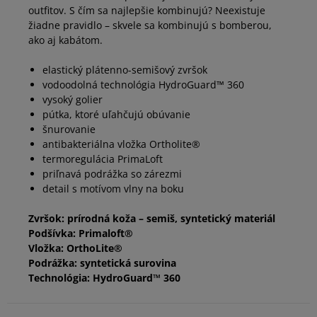
outfitov. S čím sa najlepšie kombinujú? Neexistuje
46
30 cm
Informovať o dostupnosti
žiadne pravidlo – skvele sa kombinujú s bomberou,
ako aj kabátom.
elastický plátenno-semišový zvršok
vodoodolná technológia HydroGuard™ 360
vysoký golier
pútka, ktoré uľahčujú obúvanie
šnurovanie
antibakteriálna vložka Ortholite®
termoregulácia PrimaLoft
priľnavá podrážka so zárezmi
detail s motívom vlny na boku
Zvršok: prírodná koža – semiš, syntetický materiál
Podšívka: Primaloft®
Vložka: OrthoLite®
Podrážka: syntetická surovina
Technológia: HydroGuard™ 360