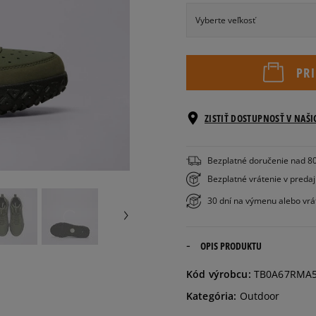
Vyberte veľkosť
Veľkosti EU
PR
36
22,5 cm
ZISTIŤ DOSTUPNOSŤ V NAŠ
37
22,5 cm
Bezplatné doručenie nad 8
38
23,5 cm
Bezplatné vrátenie v preda
30 dní na výmenu alebo vrá
39
24 cm
OPIS PRODUKTU
40
25 cm
Kód výrobcu:
TB0A67RMA
Rozmery v centimetroch 
chodidla.
Kategória:
Outdoor