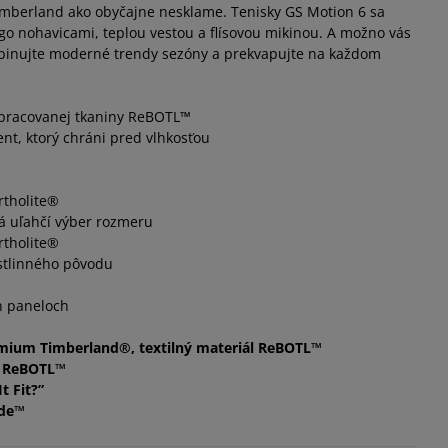
Timberland ako obyčajne nesklame. Tenisky GS Motion 6 sa
rgo nohavicami, teplou vestou a flísovou mikinou. A možno vás
inujte moderné trendy sezóny a prekvapujte na každom
spracovanej tkaniny ReBOTL™
nt, ktorý chráni pred vlhkosťou
rtholite®
orá uľahčí výber rozmeru
rtholite®
stlinného pôvodu
h paneloch
emium Timberland®, textilný materiál ReBOTL™
ál ReBOTL™
t Fit?”
ide™