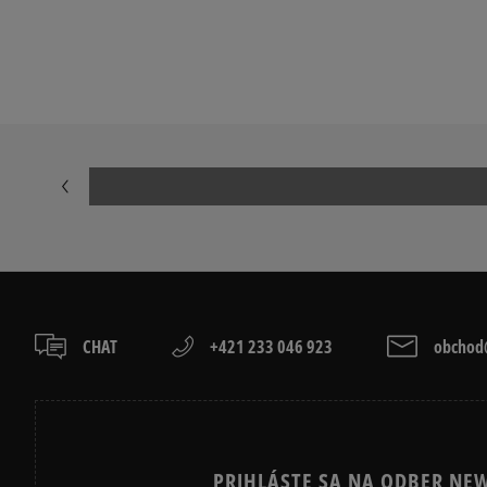
TIMBERLAND 6 INCH PREMIUM
TIMBERLAND 
EMU AUSTRALIA STINGER MICRO
MOON BOOT
CHAT
+421 233 046 923
obchod@
PRIHLÁSTE SA NA ODBER NEW