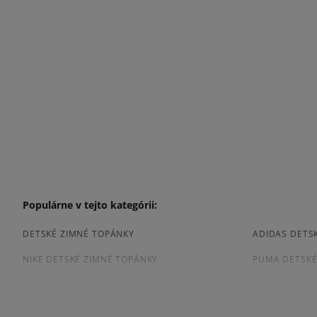
Populárne v tejto kategórii:
DETSKÉ ZIMNÉ TOPÁNKY
ADIDAS DETS
NIKE DETSKÉ ZIMNÉ TOPÁNKY
PUMA DETSKÉ
Prezrite si populárne kolekcie tenisiek: