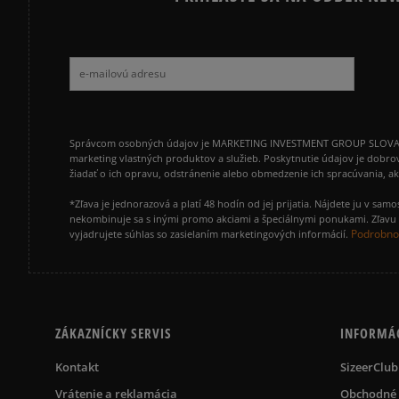
Správcom osobných údajov je MARKETING INVESTMENT GROUP SLOVAKIA s.
marketing vlastných produktov a služieb. Poskytnutie údajov je dobro
žiadať o ich opravu, odstránenie alebo obmedzenie ich spracúvania, 
*Zľava je jednorazová a platí 48 hodín od jej prijatia. Nájdete ju v s
nekombinuje sa s inými promo akciami a špeciálnymi ponukami. Zľavu v
Podrobnos
vyjadrujete súhlas so zasielaním marketingových informácií.
ZÁKAZNÍCKY SERVIS
INFORMÁ
Kontakt
SizeerClub
Vrátenie a reklamácia
Obchodné