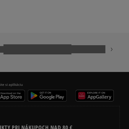
TIMBERLAND FIELD TREKKER
VANS UA SK8 HI MTE
ecenzie?
Recenzie zákazníkov
Vymazať
Hľadať
ite si aplikáciu
UKTY PRI NÁKUPOCH NAD 80 €