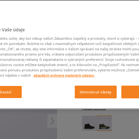
Converse Chuck Taylor
Havaianas
Starostlivosť o obuv
Confront
Champion
EMU Australia
Starostlivosť o obuv
Boxerky
All Star
Dickies
Čiapky
Converse
Confront
Ellesse
Čiapky
Klobúky
Nike Air Max 90
 OX
Saucony
Šály a rukavice
Crocs
Converse
Fila
Rukavice
Starostlivosť o obuv
Nike Air Max DN8
Clarks
Dr. Martens
DC
Jansport
Klobúky
Čiapky
TIMBERLAND GS MOTI
 Vaše údaje
Nike Air Force 1 LV8
Eastpak
Dickies
Jordan
Rukavice
Jordan 4
detské, outdoor
tko úsilie, aby bol nákup našich Zákazníkov úspešný a produkty, ktoré si vyberajú – 
Empire
Eastpak
Lacoste
é ich potrebám. Robíme to však s maximálnym rešpektom voči bezpečnosti všetkých
New Balance 530
nite „OK”, ak chcete, aby sme informácie o Vašom správaní na našej stránke mohli pou
4.9
(
58
)
New Balance 1906
onalizovaného priamo pre Vás, vrátane odporúčaní produktov prispôsobených Vaši
rsonalizovanej reklamy či zapamätania si vybraných preferencií. Svoje rozhodnutie aj
57
€
Puma Speedcat
cena s DPH
súborov cookie môžete kedykoľvek zmeniť, a to kliknutím na „Prispôsobiť”. Ak nechcet
vanú ponuku produktov prispôsobenú Vašim preferenciám, vyberte možnosť „Odmiet
Puma Suede XL
cií nájdete v našich
zásadách ochrany osobných údajov.
95
€
-40%
(najnižšia cena za pos
Puma Palermo
95
€
-40%
(počiatočná cena)
Asics Gel-NYC Rugged
pôsobiť
Odmietnuť všetky
+ 57 BODOV V
SIZEERCLU
FARBA
ZELENÁ