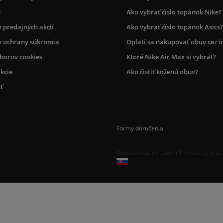
r
Ako vybrať číslo topánok Nike?
 predajných akcií
Ako vybrať číslo topánok Asics?
 ochrany súkromia
Oplatí sa nakupovať obuv cez i
úborov cookies
Ktoré Nike Air Max si vybrať?
kcie
Ako čistiť koženú obuv?
ť
Formy doručenia
Doprava iba na území Slovenskej repu