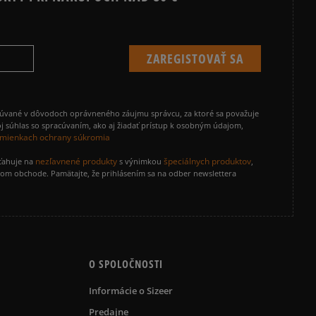
cúvané v dôvodoch oprávneného záujmu správcu, za ktoré sa považuje
j súhlas so spracúvaním, ako aj žiadať prístup k osobným údajom,
mienkach ochrany súkromia
nezľavnené produkty
špeciálnych produktov
zťahuje na
s výnimkou
,
vom obchode. Pamätajte, že prihlásením sa na odber newslettera
O SPOLOČNOSTI
Informácie o Sizeer
Predajne