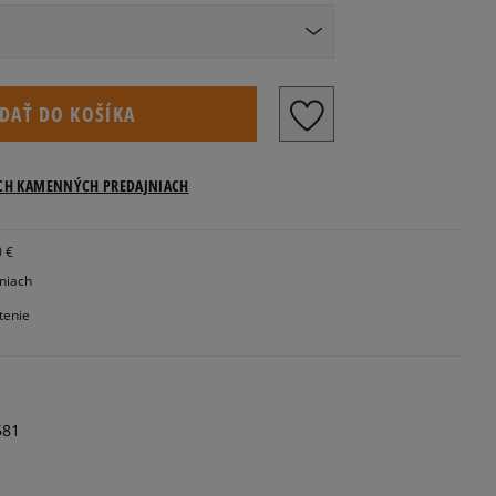
Veľkosti US
IDAŤ DO KOŠÍKA
ICH KAMENNÝCH PREDAJNIACH
0 €
jniach
tenie
581
pre značku Timberland sa vzťahujú na dĺžku