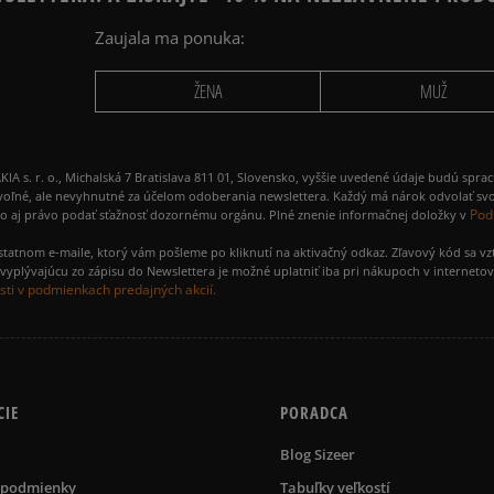
Zaujala ma ponuka:
ŽENA
MUŽ
 r. o., Michalská 7 Bratislava 811 01, Slovensko, vyššie uvedené údaje budú spra
voľné, ale nevyhnutné za účelom odoberania newslettera. Každý má nárok odvolať svo
Pod
ako aj právo podať sťažnosť dozornému orgánu. Plné znenie informačnej doložky v
amostatnom e-maile, ktorý vám pošleme po kliknutí na aktivačný odkaz. Zľavový kód sa v
yplývajúcu zo zápisu do Newslettera je možné uplatniť iba pri nákupoch v interneto
ti v podmienkach predajných akcií.
CIE
PORADCA
Blog Sizeer
 podmienky
Tabuľky veľkostí