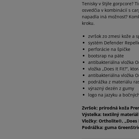
Tenisky v štýle gorpcore? 
osvedčia v kombinácií s ca
napadla iná možnosť? Komb
kroku.
zvršok zo zmesi kože a 
systém Defender Repelle
perforácie na špičke
bootsrap na päte
antibakteriálna vložka O
vložka „Does It Fit?”, kt
antibakteriálna vložka O
podrážka z materiálu ra
výrazný dezén z gumy
logo na jazyku a bočnýc
Zvršok: prírodná koža Pr
Výstelka: textilný materi
Vložky: Ortholite®, „Does I
Podrážka: guma GreenStr