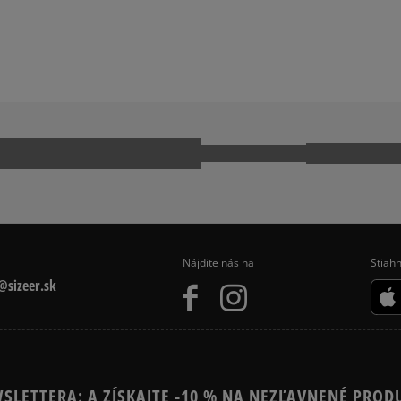
EURO HIKER
TIMBERLAND EURO SPRINT
VANS SK8 HI MTE
Ako zhromažďujeme r
Nájdite nás na
Stiahn
sizeer.sk
SLETTERA: A ZÍSKAJTE -10 % NA NEZĽAVNENÉ PROD