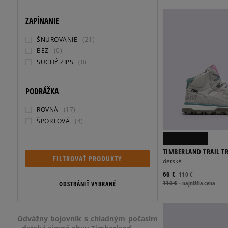
ZAPÍNANIE
ŠNUROVANIE
(21)
BEZ
(0)
SUCHÝ ZIPS
(0)
PODRÁŽKA
ROVNÁ
(17)
ŠPORTOVÁ
(4)
TIMBERLAND TRAIL T
FILTROVAŤ PRODUKTY
detské
66 €
110 €
110 €
-
najnižšia cena
ODSTRÁNIŤ VYBRANÉ
Odvážny bojovník s chladným počasím