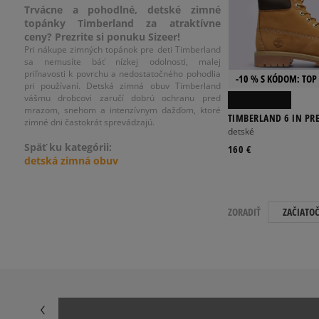
Trvácne a pohodlné, detské zimné
topánky Timberland za atraktívne
ceny? Prezrite si ponuku Sizeer!
Pri nákupe zimných topánok pre deti Timberland
sa nemusíte báť nízkej odolnosti, malej
priľnavosti k povrchu a nedostatočného pohodlia
-10 % S KÓDOM: TOP 
pri používaní. Detská zimná obuv Timberland
vášmu drobcovi zaručí dobrú ochranu pred
mrazom, snehom a intenzívnym dažďom, ktoré
TIMBERLAND 6 IN P
zimné dni častokrát sprevádzajú.
detské
Späť ku kategórii:
160 €
detská zimná obuv
ZORADIŤ
ZAČIATO