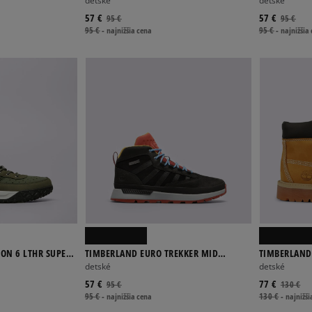
detské
detské
57 €
57 €
95 €
95 €
95 €
-
najnižšia cena
95 €
-
najnižšia
ON 6 LTHR SUPER
TIMBERLAND EURO TREKKER MID
TIMBERLAND
LEATHER
BOOT FTC
detské
detské
57 €
77 €
95 €
130 €
95 €
-
najnižšia cena
130 €
-
najnižši