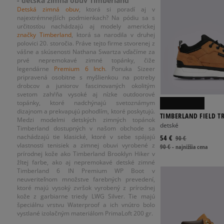
- detská zimná obuv Timberland
Detská zimná obuv
, ktorá si poradí aj v
najextrémnejších podmienkach? Na pódiu sa s
určitosťou nachádzajú aj modely americkej
značky Timberland
, ktorá sa narodila v druhej
polovici 20. storočia. Práve tejto firme stvorenej z
vášne a skúsenosti Nathana Swartza vďačíme za
prvé nepremokavé zimné topánky, čiže
legendárne
Premium 6 Inch
. Ponuka Sizeer
pripravená osobitne s myšlienkou na potreby
drobcov a juniorov fascinovaných okolitým
svetom zahŕňa vysoké aj nízke outdoorové
topánky, ktoré nadchýnajú svetoznámym
dizajnom a prekvapujú pohodlím, ktoré poskytujú.
TIMBERLAND FIELD T
Medzi modelmi detských zimných topánok
detské
Timberland dostupných v našom obchode sa
nachádzajú tie klasické, ktoré v sebe spájajú
54 €
90 €
vlastnosti tenisiek a zimnej obuvi vyrobené z
90 €
-
najnižšia cena
prírodnej kože ako Timberland Brooklyn Hiker v
žltej farbe, ako aj nepremokavé detské zimné
Timberland 6 IN Premium WP Boot v
neuveriteľnom množstve farebných prevedení,
ktoré majú vysoký zvršok vyrobený z prírodnej
kože z garbiarne triedy LWG Silver. Tie majú
špeciálnu vrstvu Waterproof a ich vnútro bolo
vystlané izolačným materiálom PrimaLoft 200 gr.