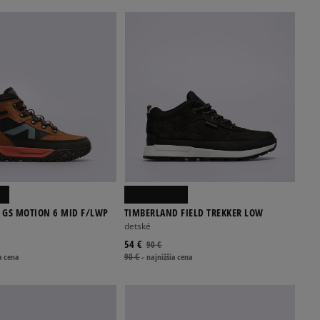
 GS MOTION 6 MID F/LWP
TIMBERLAND FIELD TREKKER LOW
detské
54 €
90 €
a cena
90 €
-
najnižšia cena