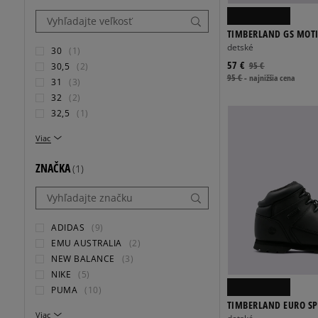
TIMBERLAND GS MOTI
OX
detské
30
(1)
57 €
95 €
30,5
(2)
95 €
-
najnižšia cena
31
(3)
32
(2)
32,5
(1)
Viac
ZNAČKA
(1)
ADIDAS
(9)
EMU AUSTRALIA
(2)
NEW BALANCE
(3)
NIKE
(5)
PUMA
(10)
TIMBERLAND EURO SP
Viac