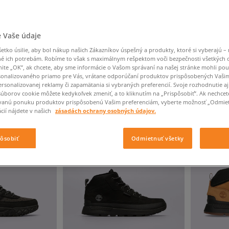
Converse Chuck Taylor
Havaianas
Starostlivosť o obuv
Confront
Champion
EMU Australia
Starostlivosť o obuv
Boxerky
All Star
Dickies
Čiapky
Converse
Confront
Ellesse
Čiapky
Klobúky
Nike Air Max 90
Saucony
Šály a rukavice
Crocs
Converse
Fila
Rukavice
Starostlivosť o obuv
 Vaše údaje
Nike Air Max DN8
Clarks
Dr. Martens
DC
Jansport
Klobúky
Čiapky
Nike Air Force 1 LV8
tko úsilie, aby bol nákup našich Zákazníkov úspešný a produkty, ktoré si vyberajú – 
Eastpak
Dickies
Jordan
é ich potrebám. Robíme to však s maximálnym rešpektom voči bezpečnosti všetkých
Rukavice
Jordan 4
ČNÉ
VÝSLEDKOV NA STRÁNKE
60
Z 21 VÝROBKOV
nite „OK”, ak chcete, aby sme informácie o Vašom správaní na našej stránke mohli pou
Empire
Eastpak
Lacoste
New Balance 530
onalizovaného priamo pre Vás, vrátane odporúčaní produktov prispôsobených Vaši
rsonalizovanej reklamy či zapamätania si vybraných preferencií. Svoje rozhodnutie aj
New Balance 1906
dstráň
súborov cookie môžete kedykoľvek zmeniť, a to kliknutím na „Prispôsobiť”. Ak nechcet
vanú ponuku produktov prispôsobenú Vašim preferenciám, vyberte možnosť „Odmiet
Puma Speedcat
cií nájdete v našich
zásadách ochrany osobných údajov.
Puma Suede XL
Puma Palermo
pôsobiť
Odmietnuť všetky
Asics Gel-NYC Rugged