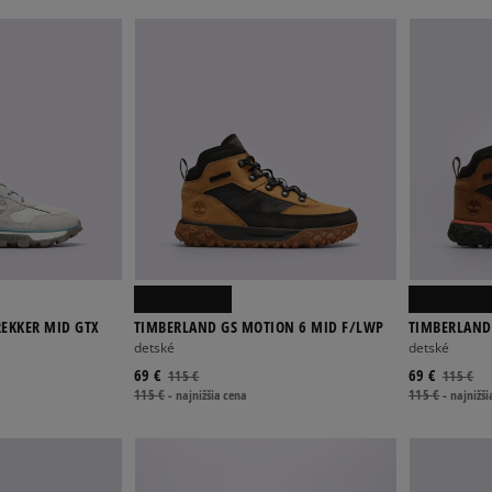
REKKER MID GTX
TIMBERLAND GS MOTION 6 MID F/LWP
TIMBERLAND
detské
detské
69 €
69 €
115 €
115 €
115 €
-
najnižšia cena
115 €
-
najnižši