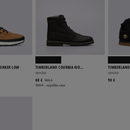
REKKER LOW
TIMBERLAND COURMA KID
TIMBERLAND
TRADITIONAL6IN
detské
detské
60 €
90 €
100 €
100 €
-
najnižšia cena