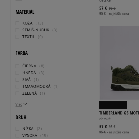
detské
57 €
95 €
MATERIÁL
95 €
-
najnižšia cena
KOŽA
(13)
SEMIŠ-NUBUK
(3)
TEXTIL
(0)
FARBA
ČIERNA
(8)
HNEDÁ
(3)
SIVÁ
(1)
TMAVOMODRÁ
(1)
ZELENÁ
(1)
Viac
TIMBERLAND GS MOTI
DRUH
OX
detské
57 €
95 €
NÍZKA
(2)
95 €
-
najnižšia cena
VYSOKÁ
(19)