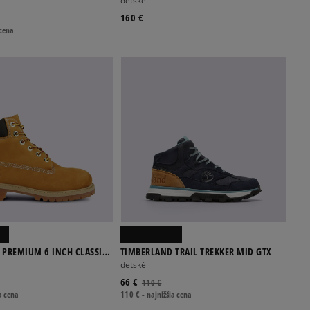
detské
160 €
 cena
 PREMIUM 6 INCH CLASSIC
TIMBERLAND TRAIL TREKKER MID GTX
detské
66 €
110 €
a cena
110 €
-
najnižšia cena