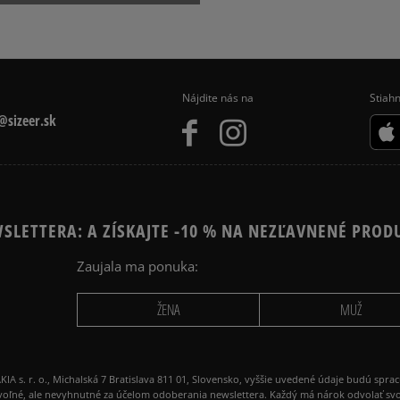
Nájdite nás na
Stiahn
sizeer.sk
SLETTERA: A ZÍSKAJTE -10 % NA NEZĽAVNENÉ PROD
Zaujala ma ponuka:
ŽENA
MUŽ
 r. o., Michalská 7 Bratislava 811 01, Slovensko, vyššie uvedené údaje budú spra
voľné, ale nevyhnutné za účelom odoberania newslettera. Každý má nárok odvolať svo