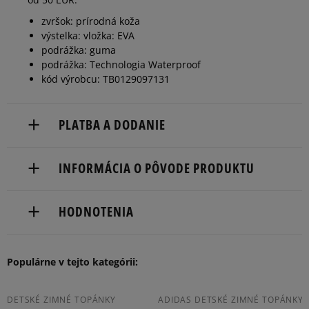
zvršok: prírodná koža
výstelka: vložka: EVA
podrážka: guma
podrážka: Technologia Waterproof
kód výrobcu: TB0129097131
PLATBA A DODANIE
Doručenie zadarmo od 80 €.
INFORMÁCIA O PÔVODE PRODUKTU
Dodacia lehota: 2 až 6 pracovné dni.
TIMBERLAND EUROPE BV
Dostupné spôsoby doručenia:
HODNOTENIA
Darwin 8
kuriér,
7609 RL Almelo, Netherlands
packeta (zásielkovňa - kamenná pobočka, výdejné
boxy: Z-BOX),
Populárne v tejto kategórii:
31546547700
5
97%
slovenská pošta - na adresu,
osobné prevzatie v predajni.
5.0
Dostupné spôsoby platby:
4
DETSKÉ ZIMNÉ TOPÁNKY
ADIDAS DETSKÉ ZIMNÉ TOPÁNKY
1%