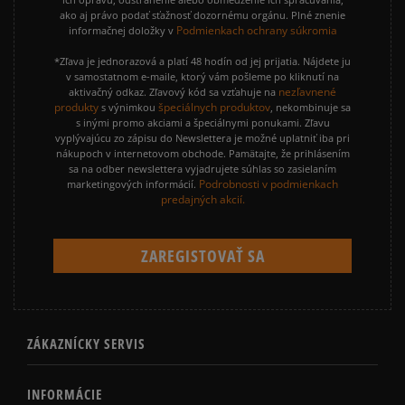
ako aj právo podať sťažnosť dozornému orgánu. Plné znenie
Podmienkach ochrany súkromia
informačnej doložky v
*Zľava je jednorazová a platí 48 hodín od jej prijatia. Nájdete ju
v samostatnom e-maile, ktorý vám pošleme po kliknutí na
nezľavnené
aktivačný odkaz. Zľavový kód sa vzťahuje na
produkty
špeciálnych produktov
s výnimkou
, nekombinuje sa
s inými promo akciami a špeciálnymi ponukami. Zľavu
vyplývajúcu zo zápisu do Newslettera je možné uplatniť iba pri
nákupoch v internetovom obchode. Pamätajte, že prihlásením
sa na odber newslettera vyjadrujete súhlas so zasielaním
Podrobnosti v podmienkach
marketingových informácií.
predajných akcií.
ZÁKAZNÍCKY SERVIS
INFORMÁCIE