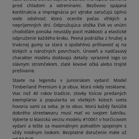
pred chladom a odreninami. Bezšvovo spájaná
konštrukcia a impregnácia pri výrobe zaručujú úplnú
vode odolnosť, ktorú oceníte počas vlhkých a
nepríjemných dní. Odpružujúca vložka EVA vo vnútri
chodidlám ponúka neustály pocit mäkkosti a elastické
odpruženie každého kroku. Pevná podrážka z hrubej a
trvácnej gumy sa stará o spoľahlivú priľnavosť aj na
klzkých a náročných povrchoch. Úroveň a nadčasový
charakter modelu dodávajú detaily: vyrazené logo so
slávnym stromčekom, zlaté kovové očká alebo trojité
prešívanie.
Stavte na legendu v juniorskom vydaní! Model
Timberland Premium 6 je obuv, ktorá nikdy nesklame.
Viac než 40 rokov tradície, stovky tisícov predaných
exemplárov a popularita vo všetkých kútoch sveta
hovoria sami za seba. Je to obuv, ktorú každý fanúšik
dobrého streetwearu musí mať vo svojom šatníku.
Vyberte si klasickú verziu modelu #10061 v horčicovom
vydaní a tešte sa maximálnym pohodlím spojeným s
vždy módnym lookom. Bezplatné doručenie máte už
od 50 EUR.