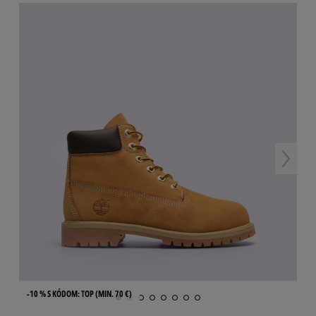
-10 % S KÓDOM: TOP (MIN. 70 €)