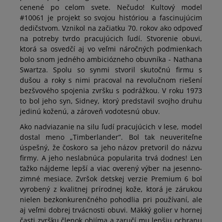
cenené po celom svete. Nečudo! Kultový model
40
25 cm
Informovať o dostupnosti
#10061 je projekt so svojou históriou a fascinujúcim
dedičstvom. Vznikol na začiatku 70. rokov ako odpoveď
na potreby tvrdo pracujúcich ľudí. Stvorenie obuvi,
41
25,5 cm
Informovať o dostupnosti
ktorá sa osvedčí aj vo veľmi náročných podmienkach
bolo snom jedného ambiciózneho obuvníka - Nathana
Swartza. Spolu so synmi stvoril skutočnú firmu s
Rozmery v centimetroch pre značku Timberland sa vzťahujú
dušou a roky s nimi pracoval na revolučnom riešení
na dĺžku chodidla.
bezšvového spojenia zvršku s podrážkou. V roku 1973
to bol jeho syn, Sidney, ktorý predstavil svojho druhu
jedinú koženú, a zároveň vodotesnú obuv.
Ako nadviazanie na silu ľudí pracujúcich v lese, model
dostal meno „Timberlander”. Bol tak neuveriteľne
úspešný, že čoskoro sa jeho názov pretvoril do názvu
firmy. A jeho neslabnúca popularita trvá dodnes! Len
ťažko nájdeme lepší a viac overený výber na jesenno-
zimné mesiace. Zvršok detskej verzie Premium 6 bol
vyrobený z kvalitnej prírodnej kože, ktorá je zárukou
nielen bezkonkurenčného pohodlia pri používaní, ale
aj veľmi dobrej trvácnosti obuvi. Mäkký golier v hornej
časti zvršku členok objíma a zaručí mu lepšiu ochranu