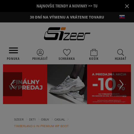
×
NAJNOVŠIE TRENDY A NOVINKY >> TU
30 DNÍ NA VÝMENU A VRÁTENIE TOVARU
PONUKA
PRIHLÁSIŤ
SCHRÁNKA
KOŠÍK
HĽADAŤ
›
›
›
›
SIZEER
DETI
OBUV
CASUAL
TIMBERLAND 6 IN PREMIUM WP BOOT