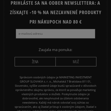
PRIHLÁSTE SA NA ODBER NEWSLETTERA: A
ZÍSKAJTE -10 % NA NEZĽAVNENÉ PRODUKTY
PRI NÁKUPOCH NAD 80 €
Zaujala ma ponuka:
ŽENA
MUŽ
Správcom osobných údajov je MARKETING INVESTMENT
GROUP SLOVAKIA s. r. o., Michalská 7 Bratislava 811 01,
Slovensko, vyššie uvedené údaje budú spracúvané v dôvodoch
oprávneného záujmu správcu, za ktoré sa považuje marketing
vlastných produktov a služieb. Poskytnutie údajov je
dobrovoľné, ale nevyhnutné za účelom odoberania
newslettera. Každý má nárok odvolať svoj súhlas so
spracúvaním, ako aj žiadať prístup k osobným údajom, žiadať o
ich opravu, odstránenie alebo obmedzenie ich spracúvania,