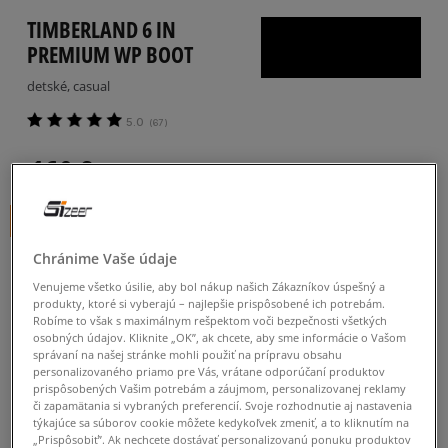
TIMBERLAND 6 IN
PREMIUM WP BOOT
detské, casual
5.0
(
67
)
160
€
cena s DPH
+ 160 BODOV V
SIZEERCLUBE
Chránime Vaše údaje
FARBA
ŽLTÁ
Venujeme všetko úsilie, aby bol nákup našich Zákazníkov úspešný a
produkty, ktoré si vyberajú – najlepšie prispôsobené ich potrebám.
Robíme to však s maximálnym rešpektom voči bezpečnosti všetkých
osobných údajov. Kliknite „OK”, ak chcete, aby sme informácie o Vašom
správaní na našej stránke mohli použiť na prípravu obsahu
personalizovaného priamo pre Vás, vrátane odporúčaní produktov
prispôsobených Vašim potrebám a záujmom, personalizovanej reklamy
Vyberte veľkosť
či zapamätania si vybraných preferencií. Svoje rozhodnutie aj nastavenia
týkajúce sa súborov cookie môžete kedykoľvek zmeniť, a to kliknutím na
„Prispôsobiť”. Ak nechcete dostávať personalizovanú ponuku produktov
Veľkosti EU
Veľkosti US