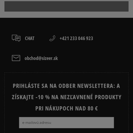
Prezrite si populárne kolekcie tenisiek:
Ako zhromažďujeme recenzie?
Recenzie zákazníkov
TIMBERLAND 6 INCH PREMIUM
TIMBERLAND EURO HIKER
CHAT
+421 233 046 923
TIMBERLAND EURO SPRINT
TIMBERLAND FIELD TREKKER
VANS SK8 HI MTE
VANS UA SK8 HI MTE
Vymazať
Hľadať
obchod@sizeer.sk
PRIHLÁSTE SA NA ODBER NEWSLETTERA: A
ZÍSKAJTE -10 % NA NEZĽAVNENÉ PRODUKTY
PRI NÁKUPOCH NAD 80 €