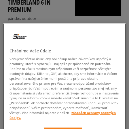
TIMBERLAND 6 IN
PREMIUM
pánske, outdoor
5.0
(
19
)
174
€
cena s DPH
Chránime Vaše údaje
179
€
-3%
(najnižšia cena za posledných 30 dní pred zľavou)
220
€
-21%
(počiatočná cena)
Venujeme všetko úsilie, aby bol nákup našich Zákazníkov úspešný a
produkty, ktoré si vyberajú – najlepšie prispôsobené ich potrebám.
Robíme to však s maximálnym rešpektom voči bezpečnosti všetkých
+ 174 BODOV V
SIZEERCLUBE
osobných údajov. Kliknite „OK”, ak chcete, aby sme informácie o Vašom
správaní na našej stránke mohli použiť na prípravu obsahu
FARBA
SIVÁ
personalizovaného priamo pre Vás, vrátane odporúčaní produktov
prispôsobených Vašim potrebám a záujmom, personalizovanej reklamy
či zapamätania si vybraných preferencií. Svoje rozhodnutie aj nastavenia
týkajúce sa súborov cookie môžete kedykoľvek zmeniť, a to kliknutím na
„Prispôsobiť”. Ak nechcete dostávať personalizovanú ponuku produktov
prispôsobenú Vašim preferenciám, vyberte možnosť „Odmietnuť
všetky”. Viac informácií nájdete v našich
zásadách ochrany osobných
údajov.
Vyberte veľkosť