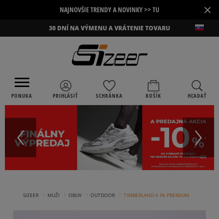
×
NAJNOVŠIE TRENDY A NOVINKY >> TU
30 DNÍ NA VÝMENU A VRÁTENIE TOVARU
PONUKA
PRIHLÁSIŤ
SCHRÁNKA
KOŠÍK
HĽADAŤ
›
›
›
›
SIZEER
MUŽI
OBUV
OUTDOOR
TIMBERLAND 6 IN PREMIUM