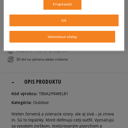
Veľkosti EU
Veľkosti US
Prispôsobiť
PRIDAŤ DO KOŠÍKA
40
25 cm
Informovať o dostupnosti
OK
ZISTIŤ DOSTUPNOSŤ V NAŠICH KAMENNÝCH PREDAJNIACH
41
25,5 cm
Informovať o dostupnosti
Odmietnuť všetky
Bezplatné doručenie nad 80 €
Bezplatné vrátenie v predajniach
41,5
26 cm
Informovať o dostupnosti
30 dní na výmenu alebo vrátenie
42
26,5 cm
Informovať o dostupnosti
OPIS PRODUKTU
43
27 cm
Informovať o dostupnosti
Kód výrobcu:
TB0A2P6WEL81
Kategória:
Outdoor
43,5
27,5 cm
Nielen červená a zvieracie vzory, ale aj sivá – je znova
in. Sú to topánky, ktoré definujú celý outfit. Vyznačujú
44
28 cm
sa vysokým zvrškom, textúrovaným povrchom a