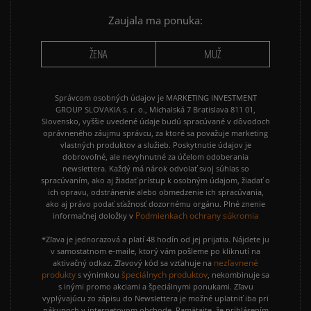
Zaujala ma ponuka:
ŽENA
MUŽ
Správcom osobných údajov je MARKETING INVESTMENT
GROUP SLOVAKIA s. r. o., Michalská 7 Bratislava 811 01,
Slovensko, vyššie uvedené údaje budú spracúvané v dôvodoch
oprávneného záujmu správcu, za ktoré sa považuje marketing
vlastných produktov a služieb. Poskytnutie údajov je
dobrovoľné, ale nevyhnutné za účelom odoberania
newslettera. Každý má nárok odvolať svoj súhlas so
spracúvaním, ako aj žiadať prístup k osobným údajom, žiadať o
ich opravu, odstránenie alebo obmedzenie ich spracúvania,
ako aj právo podať sťažnosť dozornému orgánu. Plné znenie
Podmienkach ochrany súkromia
informačnej doložky v
*Zľava je jednorazová a platí 48 hodín od jej prijatia. Nájdete ju
v samostatnom e-maile, ktorý vám pošleme po kliknutí na
nezľavnené
aktivačný odkaz. Zľavový kód sa vzťahuje na
produkty
špeciálnych produktov
s výnimkou
, nekombinuje sa
s inými promo akciami a špeciálnymi ponukami. Zľavu
vyplývajúcu zo zápisu do Newslettera je možné uplatniť iba pri
nákupoch v internetovom obchode. Pamätajte, že prihlásením