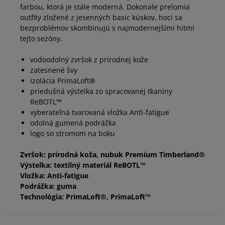
farbou, ktorá je stále moderná. Dokonale prelomia
outfity zložené z jesenných basic kúskov, hoci sa
44,5
28,5 cm
Informovať o dostupnosti
bezproblémov skombinujú s najmodernejšími hitmi
tejto sezóny.
45
29 cm
vodoodolný zvršok z prírodnej kože
zatesnené švy
izolácia PrimaLoft®
45,5
29,5 cm
priedušná výstelka zo spracovanej tkaniny
ReBOTL™
vyberateľná tvarovaná vložka Anti-fatigue
46
30 cm
odolná gumená podrážka
logo so stromom na boku
Rozmery v centimetroch pre značku Timberland sa vzťahujú
Zvršok: prírodná koža, nubuk Premium Timberland®
na dĺžku chodidla.
Výstelka: textilný materiál ReBOTL™
Vložka: Anti-fatigue
Podrážka: guma
Technológia: PrimaLoft®, PrimaLoft™