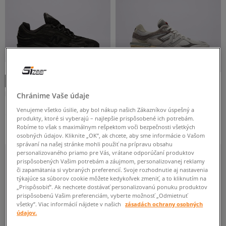
ODSTRÁNIŤ VYBRANÉ
-10 % S KÓDOM: TOP (MIN. 70 €)
NEW BALANCE 1000
NEW BALANCE 9060
Chránime Vaše údaje
pánske
pánske
Venujeme všetko úsilie, aby bol nákup našich Zákazníkov úspešný a
170 €
169 €
190 €
produkty, ktoré si vyberajú – najlepšie prispôsobené ich potrebám.
190 €
-
najnižšia cena
Robíme to však s maximálnym rešpektom voči bezpečnosti všetkých
osobných údajov. Kliknite „OK”, ak chcete, aby sme informácie o Vašom
správaní na našej stránke mohli použiť na prípravu obsahu
personalizovaného priamo pre Vás, vrátane odporúčaní produktov
prispôsobených Vašim potrebám a záujmom, personalizovanej reklamy
či zapamätania si vybraných preferencií. Svoje rozhodnutie aj nastavenia
týkajúce sa súborov cookie môžete kedykoľvek zmeniť, a to kliknutím na
„Prispôsobiť”. Ak nechcete dostávať personalizovanú ponuku produktov
prispôsobenú Vašim preferenciám, vyberte možnosť „Odmietnuť
všetky”. Viac informácií nájdete v našich
zásadách ochrany osobných
údajov.