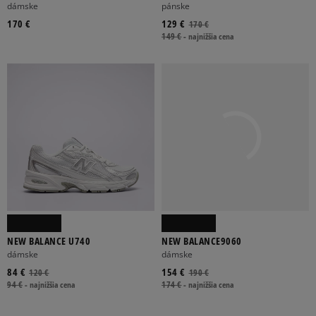
PACK
dámske
pánske
170 €
129 €
170 €
149 €
-
najnižšia cena
NEW BALANCE U740
NEW BALANCE9060
dámske
dámske
84 €
154 €
120 €
190 €
94 €
-
najnižšia cena
174 €
-
najnižšia cena