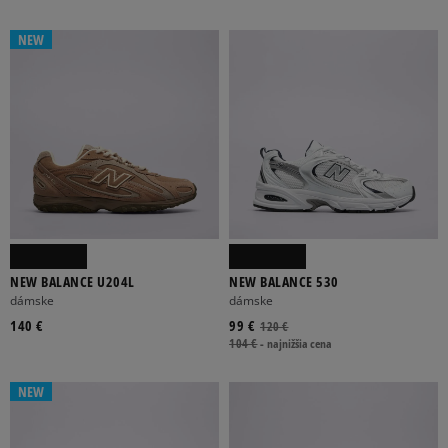
NEW
ŠNUROVANIE
BEZ
NA GUMU
PRACKA
SUCHÝ ZIPS
Viac
ROVNÁ
ŠPORTOVÁ
7,5 CM
PLATFORMA
PODPÄTOK
NEW BALANCE U204L
NEW BALANCE 530
dámske
dámske
140 €
99 €
120 €
CELOROČNÉ
ZIMA
LETO
104 €
-
najnižšia cena
NEW
FILTROVAŤ PRODUKTY