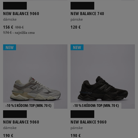
ADIDAS
ASICS
CLARKS
CONVERSE
DR. MARTENS
NEW BALANCE 9060
NEW BALANCE 740
dámske
pánske
Viac
156 €
120 €
190 €
174 €
-
najnižšia cena
NEW
NEW
SIEŤOVINA
SYNTETICKÝ
GUMA
KOŽA
SEMIŠ-NUBUK
Viac
BÉŽOVÁ
BIELA
ČIERNA
FIALOVÁ
HNEDÁ
-10 % S KÓDOM: TOP (MIN. 70 €)
-10 % S KÓDOM: TOP (MIN. 70 €)
Viac
NEW BALANCE 9060
NEW BALANCE 9060
dámske
pánske
NÍZKA
VYSOKÁ
190 €
190 €