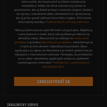
dobrovoľné, ale nevyhnutné za účelom odoberania
newslettera. Každý má nárok odvolať svoj súhlas so
spracúvaním, ako aj žiadať prístup k osobným údajom, žiadať o
ich opravu, odstránenie alebo obmedzenie ich spracúvania,
ako aj právo podať sťažnosť dozornému orgánu. Plné znenie
Podmienkach ochrany súkromia
informačnej doložky v
*Zľava je jednorazová a platí 48 hodín od jej prijatia. Nájdete ju
v samostatnom e-maile, ktorý vám pošleme po kliknutí na
nezľavnené
aktivačný odkaz. Zľavový kód sa vzťahuje na
produkty
špeciálnych produktov
s výnimkou
, nekombinuje sa
s inými promo akciami a špeciálnymi ponukami. Zľavu
vyplývajúcu zo zápisu do Newslettera je možné uplatniť iba pri
nákupoch v internetovom obchode. Pamätajte, že prihlásením
sa na odber newslettera vyjadrujete súhlas so zasielaním
Podrobnosti v podmienkach
marketingových informácií.
predajných akcií.
ZÁKAZNÍCKY SERVIS