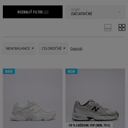
OD
DO
Zoradiť
ROZBALIŤ FILTRE
(2)
ZAČIATOČNÉ
DÁMSKE
DETSKÉ
PÁNSKE
NEW BALANCE
CELOROČNÉ
Odstráň
NEW
NEW
34
34,5
35
36
36,5
Viac
-10 % S KÓDOM: TOP (MIN. 70 €)