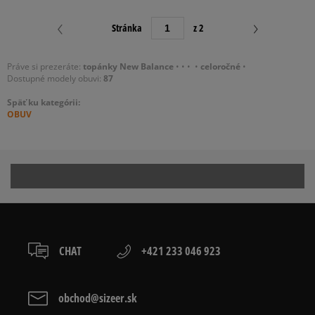
Stránka
z 2
Práve si prezeráte:
topánky New Balance
•
•
•
•
celoročné
•
Dostupné modely obuvi:
87
Späť ku kategórii:
OBUV
CHAT
+421 233 046 923
obchod@sizeer.sk