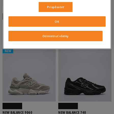
Prispôsobiť
-10 % S KÓDOM: TOP (MIN. 70 €)
-10 % S KÓDOM: TOP (MIN. 70 €)
OK
NEW BALANCE 574
NEW BALANCE 574
pánske
pánske
120 €
89 €
120 €
Odmietnuť všetky
92 €
-
najnižšia cena
NEW
NEW BALANCE 9060
NEW BALANCE 740