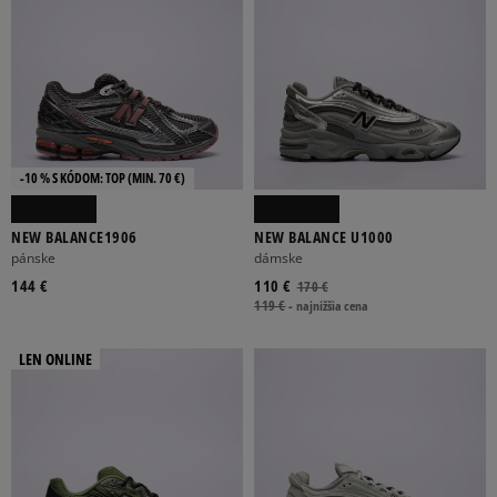
-10 % S KÓDOM: TOP (MIN. 70 €)
NEW BALANCE1906
NEW BALANCE U1000
pánske
dámske
144 €
110 €
170 €
119 €
-
najnižšia cena
LEN ONLINE