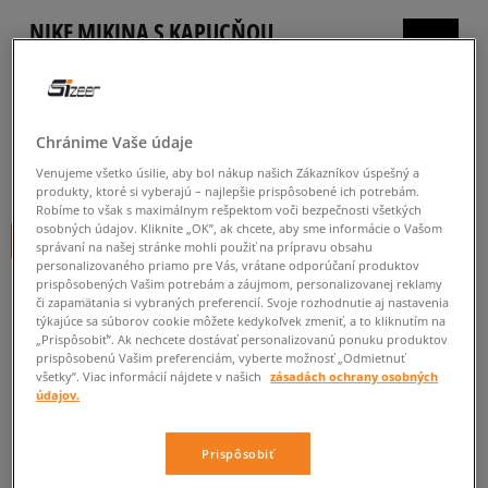
NIKE MIKINA S KAPUCŇOU
SPORTSWEAR CLUB FLEECE
pánske, mikiny
5.0
(
1612
)
Chránime Vaše údaje
70
€
Venujeme všetko úsilie, aby bol nákup našich Zákazníkov úspešný a
cena s DPH
produkty, ktoré si vyberajú – najlepšie prispôsobené ich potrebám.
Robíme to však s maximálnym rešpektom voči bezpečnosti všetkých
osobných údajov. Kliknite „OK”, ak chcete, aby sme informácie o Vašom
+ 70 BODOV V
SIZEERCLUBE
správaní na našej stránke mohli použiť na prípravu obsahu
personalizovaného priamo pre Vás, vrátane odporúčaní produktov
prispôsobených Vašim potrebám a záujmom, personalizovanej reklamy
či zapamätania si vybraných preferencií. Svoje rozhodnutie aj nastavenia
týkajúce sa súborov cookie môžete kedykoľvek zmeniť, a to kliknutím na
„Prispôsobiť”. Ak nechcete dostávať personalizovanú ponuku produktov
prispôsobenú Vašim preferenciám, vyberte možnosť „Odmietnuť
Informujte ma o dostupnosti
všetky”. Viac informácií nájdete v našich
zásadách ochrany osobných
údajov.
Ak bude položka opäť dostupná, dostanete od nás oznámenie.
Prispôsobiť
Vyberte veľkosť