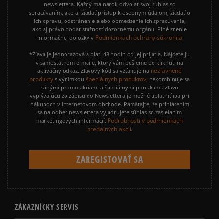
newslettera. Každý má nárok odvolať svoj súhlas so
spracúvaním, ako aj žiadať prístup k osobným údajom, žiadať o
ich opravu, odstránenie alebo obmedzenie ich spracúvania,
ako aj právo podať sťažnosť dozornému orgánu. Plné znenie
Podmienkach ochrany súkromia
informačnej doložky v
*Zľava je jednorazová a platí 48 hodín od jej prijatia. Nájdete ju
v samostatnom e-maile, ktorý vám pošleme po kliknutí na
nezľavnené
aktivačný odkaz. Zľavový kód sa vzťahuje na
produkty
špeciálnych produktov
s výnimkou
, nekombinuje sa
s inými promo akciami a špeciálnymi ponukami. Zľavu
vyplývajúcu zo zápisu do Newslettera je možné uplatniť iba pri
nákupoch v internetovom obchode. Pamätajte, že prihlásením
sa na odber newslettera vyjadrujete súhlas so zasielaním
Podrobnosti v podmienkach
marketingových informácií.
predajných akcií.
ZÁKAZNÍCKY SERVIS