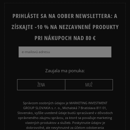
NIKE FLEECE
NIKE TECH FLEECE
PRIHLÁSTE SA NA ODBER NEWSLETTERA: A
NIKE HOODIES
NIKE SPORTSWEAR
ZÍSKAJTE -10 % NA NEZĽAVNENÉ PRODUKTY
JARNÉ OBLEČENIE
JESENNÉ OBLEČENIE
PRI NÁKUPOCH NAD 80 €
ZIMNÉ OBLEČENIE
Zaujala ma ponuka:
ŽENA
MUŽ
Správcom osobných údajov je MARKETING INVESTMENT
GROUP SLOVAKIA s. r. o., Michalská 7 Bratislava 811 01,
Slovensko, vyššie uvedené údaje budú spracúvané v dôvodoch
oprávneného záujmu správcu, za ktoré sa považuje marketing
vlastných produktov a služieb. Poskytnutie údajov je
dobrovoľné, ale nevyhnutné za účelom odoberania