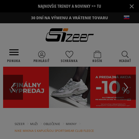
×
NAJNOVŠIE TRENDY A NOVINKY >> TU
30 DNÍ NA VÝMENU A VRÁTENIE TOVARU
PONUKA
PRIHLÁSIŤ
SCHRÁNKA
KOŠÍK
HĽADAŤ
›
›
›
›
SIZEER
MUŽI
OBLEČENIE
MIKINY
NIKE MIKINA S KAPUCŇOU SPORTSWEAR CLUB FLEECE