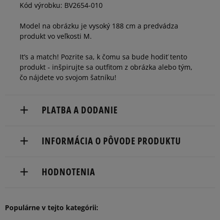
Kód výrobku: BV2654-010
Informovať o
XXXL
Model na obrázku je vysoký 188 cm a predvádza
dostupnosti
produkt vo veľkosti M.
It’s a match! Pozrite sa, k čomu sa bude hodiť tento
Informovať o
XXXXL
dostupnosti
produkt - inšpirujte sa outfitom z obrázka alebo tým,
čo nájdete vo svojom šatníku!
PLATBA A DODANIE
Doručenie zadarmo od 80 €.
INFORMÁCIA O PÔVODE PRODUKTU
Dodacia lehota: 2 až 6 pracovné dni.
Nike European Headquarters
Dostupné spôsoby doručenia:
HODNOTENIA
Colosseum
kuriér,
11213 NL Hilversum, Netherlands
packeta (zásielkovňa - kamenná pobočka, výdejné
boxy: Z-BOX),
5
Populárne v tejto kategórii:
Product.Safety.EMEA@nike.com
97%
Počet hlasov:
5.0
Šírka
slovenská pošta - na adresu,
56