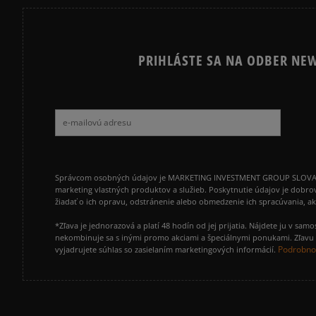
PRIHLÁSTE SA NA ODBER NEW
Správcom osobných údajov je MARKETING INVESTMENT GROUP SLOVAKIA s.
marketing vlastných produktov a služieb. Poskytnutie údajov je dobro
žiadať o ich opravu, odstránenie alebo obmedzenie ich spracúvania, 
*Zľava je jednorazová a platí 48 hodín od jej prijatia. Nájdete ju v s
nekombinuje sa s inými promo akciami a špeciálnymi ponukami. Zľavu v
Podrobnos
vyjadrujete súhlas so zasielaním marketingových informácií.