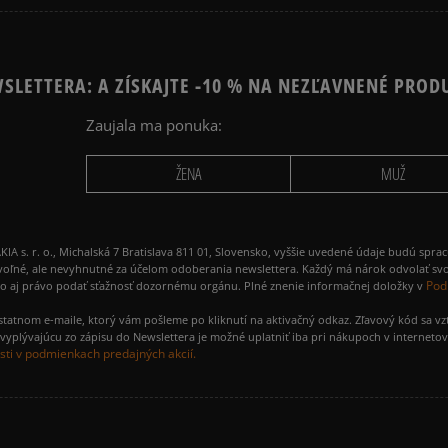
SLETTERA: A ZÍSKAJTE -10 % NA NEZĽAVNENÉ PROD
Zaujala ma ponuka:
ŽENA
MUŽ
 r. o., Michalská 7 Bratislava 811 01, Slovensko, vyššie uvedené údaje budú spra
voľné, ale nevyhnutné za účelom odoberania newslettera. Každý má nárok odvolať svo
Pod
ako aj právo podať sťažnosť dozornému orgánu. Plné znenie informačnej doložky v
amostatnom e-maile, ktorý vám pošleme po kliknutí na aktivačný odkaz. Zľavový kód sa v
yplývajúcu zo zápisu do Newslettera je možné uplatniť iba pri nákupoch v interneto
ti v podmienkach predajných akcií.