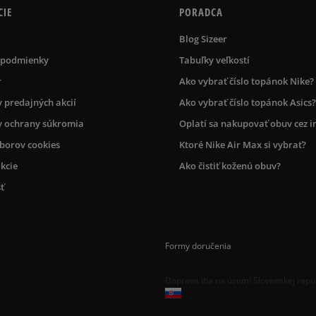
CIE
PORADCA
Blog Sizeer
 podmienky
Tabuľky veľkostí
r
Ako vybrať číslo topánok Nike?
 predajných akcií
Ako vybrať číslo topánok Asics?
 ochrany súkromia
Oplatí sa nakupovať obuv cez i
úborov cookies
Ktoré Nike Air Max si vybrať?
kcie
Ako čistiť koženú obuv?
ť
Formy doručenia
Doprava iba na území Slovenskej repu