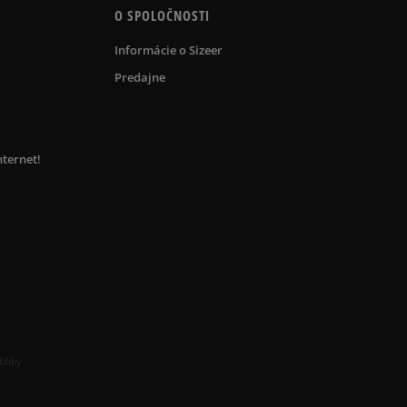
O SPOLOČNOSTI
Informácie o Sizeer
Predajne
nternet!
bliky