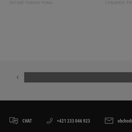
DETSKÉ TENISKY PUMA
CONVERSE TE
ČIERNE DETSKÉ TENISKY
Prezrite si populárne kolekcie detských tenisiek:
ADIDAS CAMPUS
ADIDAS GAZE
ADIDAS SUPERSTAR
AIR JORDAN
JORDAN 4
NIKE AIR FORC
NIKE SHOX
CHAT
+421 233 046 923
obchod@