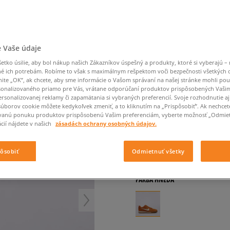
Converse Chuck Taylor
Havaianas
Starostlivosť o obuv
Confront
Champion
EMU Australia
Starostlivosť o obuv
Boxerky
All Star
Dickies
Čiapky
Converse
Confront
Ellesse
Čiapky
Klobúky
Nike Air Max 90
Saucony
Šály a rukavice
Crocs
Converse
Fila
Rukavice
Starostlivosť o obuv
Nike Air Max DN8
Clarks
Dr. Martens
DC
Jansport
Klobúky
Čiapky
NIKE GATO SDE (GS)
 Vaše údaje
Nike Air Force 1 LV8
Eastpak
Dickies
Jordan
Rukavice
Jordan 4
tko úsilie, aby bol nákup našich Zákazníkov úspešný a produkty, ktoré si vyberajú – 
detské, tenisky
Empire
Eastpak
Lacoste
é ich potrebám. Robíme to však s maximálnym rešpektom voči bezpečnosti všetkých
New Balance 530
nite „OK”, ak chcete, aby sme informácie o Vašom správaní na našej stránke mohli pou
5.0
(
1
)
onalizovaného priamo pre Vás, vrátane odporúčaní produktov prispôsobených Vaši
New Balance 1906
rsonalizovanej reklamy či zapamätania si vybraných preferencií. Svoje rozhodnutie aj
49
€
Puma Speedcat
súborov cookie môžete kedykoľvek zmeniť, a to kliknutím na „Prispôsobiť”. Ak nechcet
cena s DPH
vanú ponuku produktov prispôsobenú Vašim preferenciám, vyberte možnosť „Odmiet
Puma Suede XL
cií nájdete v našich
zásadách ochrany osobných údajov.
51
€
-4%
(najnižšia cena za posl
Puma Palermo
80
€
-39%
(počiatočná cena)
Asics Gel-NYC Rugged
pôsobiť
Odmietnuť všetky
+ 49 BODOV V
SIZEERCLU
FARBA
HNEDÁ