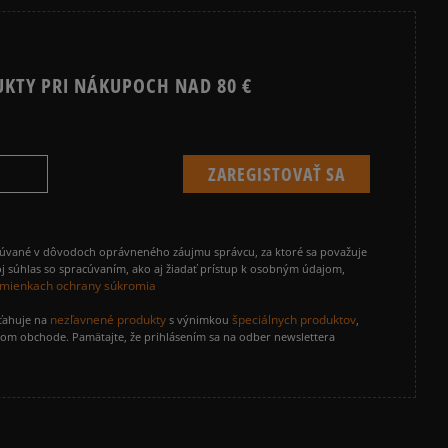
UKTY PRI NÁKUPOCH NAD 80 €
cúvané v dôvodoch oprávneného záujmu správcu, za ktoré sa považuje
j súhlas so spracúvaním, ako aj žiadať prístup k osobným údajom,
mienkach ochrany súkromia
nezľavnené produkty
špeciálnych produktov
zťahuje na
s výnimkou
,
vom obchode. Pamätajte, že prihlásením sa na odber newslettera