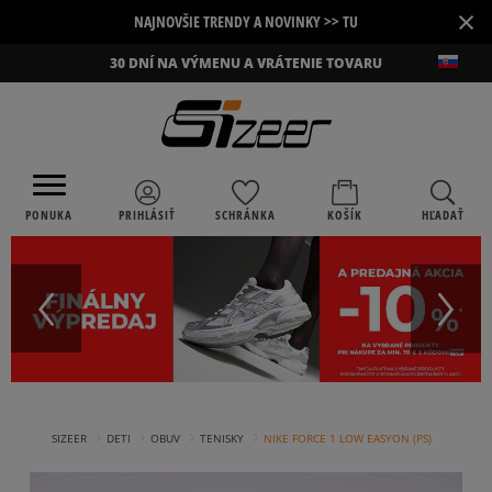
×
NAJNOVŠIE TRENDY A NOVINKY >> TU
30 DNÍ NA VÝMENU A VRÁTENIE TOVARU
PONUKA
PRIHLÁSIŤ
SCHRÁNKA
KOŠÍK
HĽADAŤ
›
›
›
›
SIZEER
DETI
OBUV
TENISKY
NIKE FORCE 1 LOW EASYON (PS)