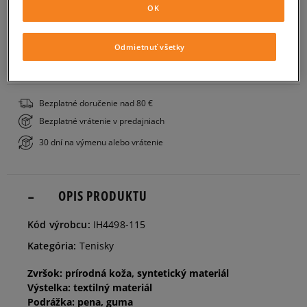
OK
Veľkosti EU
Veľkosti US
PRIDAŤ DO KOŠÍKA
27,5
16,5 cm
Informovať o dostupnosti
Odmietnuť všetky
ZISTIŤ DOSTUPNOSŤ V NAŠICH KAMENNÝCH PREDAJNIACH
28
17 cm
Bezplatné doručenie nad 80 €
Bezplatné vrátenie v predajniach
28,5
17,5 cm
Informovať o dostupnosti
30 dní na výmenu alebo vrátenie
29,5
18 cm
OPIS PRODUKTU
30
18,5 cm
Informovať o dostupnosti
Kód výrobcu:
IH4498-115
Kategória:
Tenisky
31
19 cm
Informovať o dostupnosti
Zvršok: prírodná koža, syntetický materiál
Výstelka: textilný materiál
31,5
19,5 cm
Informovať o dostupnosti
Podrážka: pena, guma