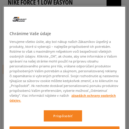
NIKE FORCE 1 LOW EASYON
(PS)
detské, tenisky
5.0
(
29
)
Chránime Vaše údaje
47
€
Venujeme všetko úsilie, aby bol nákup našich Zákazníkov úspešný a
cena s DPH
produkty, ktoré si vyberajú – najlepšie prispôsobené ich potrebám.
Robíme to však s maximálnym rešpektom voči bezpečnosti všetkých
54
€
-13%
(najnižšia cena za posledných 30 dní pred zľavou)
osobných údajov. Kliknite „OK”, ak chcete, aby sme informácie o Vašom
70
€
-33%
(počiatočná cena)
správaní na našej stránke mohli použiť na prípravu obsahu
personalizovaného priamo pre Vás, vrátane odporúčaní produktov
+ 47 BODOV V
SIZEERCLUBE
prispôsobených Vašim potrebám a záujmom, personalizovanej reklamy
či zapamätania si vybraných preferencií. Svoje rozhodnutie aj nastavenia
týkajúce sa súborov cookie môžete kedykoľvek zmeniť, a to kliknutím na
FARBA
BIELA
„Prispôsobiť”. Ak nechcete dostávať personalizovanú ponuku produktov
prispôsobenú Vašim preferenciám, vyberte možnosť „Odmietnuť
všetky”. Viac informácií nájdete v našich
zásadách ochrany osobných
údajov.
Prispôsobiť
Vyberte veľkosť