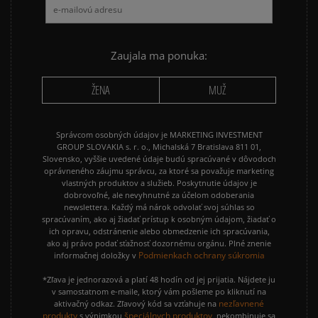
Zaujala ma ponuka:
ŽENA
MUŽ
Správcom osobných údajov je MARKETING INVESTMENT
GROUP SLOVAKIA s. r. o., Michalská 7 Bratislava 811 01,
Slovensko, vyššie uvedené údaje budú spracúvané v dôvodoch
oprávneného záujmu správcu, za ktoré sa považuje marketing
vlastných produktov a služieb. Poskytnutie údajov je
dobrovoľné, ale nevyhnutné za účelom odoberania
newslettera. Každý má nárok odvolať svoj súhlas so
spracúvaním, ako aj žiadať prístup k osobným údajom, žiadať o
ich opravu, odstránenie alebo obmedzenie ich spracúvania,
ako aj právo podať sťažnosť dozornému orgánu. Plné znenie
Podmienkach ochrany súkromia
informačnej doložky v
*Zľava je jednorazová a platí 48 hodín od jej prijatia. Nájdete ju
v samostatnom e-maile, ktorý vám pošleme po kliknutí na
nezľavnené
aktivačný odkaz. Zľavový kód sa vzťahuje na
produkty
špeciálnych produktov
s výnimkou
, nekombinuje sa