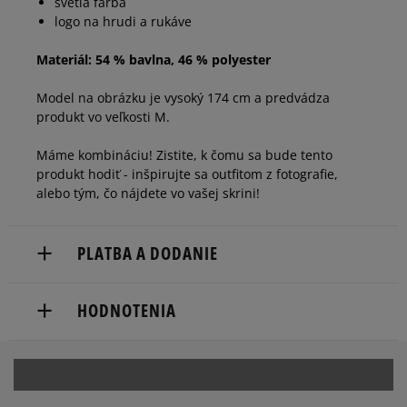
svetlá farba
logo na hrudi a rukáve
Materiál: 54 % bavlna, 46 % polyester
Model na obrázku je vysoký 174 cm a predvádza
produkt vo veľkosti M.
Máme kombináciu! Zistite, k čomu sa bude tento
produkt hodiť - inšpirujte sa outfitom z fotografie,
alebo tým, čo nájdete vo vašej skrini!
PLATBA A DODANIE
Doručenie zadarmo od 80 €.
HODNOTENIA
Dodacia lehota: 2 až 6 pracovné dni.
Dostupné spôsoby doručenia:
5
100%
kuriér,
packeta (zásielkovňa - kamenná pobočka, výdejné