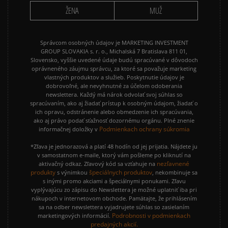
ŽENA
MUŽ
Správcom osobných údajov je MARKETING INVESTMENT
GROUP SLOVAKIA s. r. o., Michalská 7 Bratislava 811 01,
Slovensko, vyššie uvedené údaje budú spracúvané v dôvodoch
oprávneného záujmu správcu, za ktoré sa považuje marketing
vlastných produktov a služieb. Poskytnutie údajov je
dobrovoľné, ale nevyhnutné za účelom odoberania
newslettera. Každý má nárok odvolať svoj súhlas so
spracúvaním, ako aj žiadať prístup k osobným údajom, žiadať o
ich opravu, odstránenie alebo obmedzenie ich spracúvania,
ako aj právo podať sťažnosť dozornému orgánu. Plné znenie
Podmienkach ochrany súkromia
informačnej doložky v
*Zľava je jednorazová a platí 48 hodín od jej prijatia. Nájdete ju
v samostatnom e-maile, ktorý vám pošleme po kliknutí na
nezľavnené
aktivačný odkaz. Zľavový kód sa vzťahuje na
produkty
špeciálnych produktov
s výnimkou
, nekombinuje sa
s inými promo akciami a špeciálnymi ponukami. Zľavu
vyplývajúcu zo zápisu do Newslettera je možné uplatniť iba pri
nákupoch v internetovom obchode. Pamätajte, že prihlásením
sa na odber newslettera vyjadrujete súhlas so zasielaním
Podrobnosti v podmienkach
marketingových informácií.
predajných akcií.