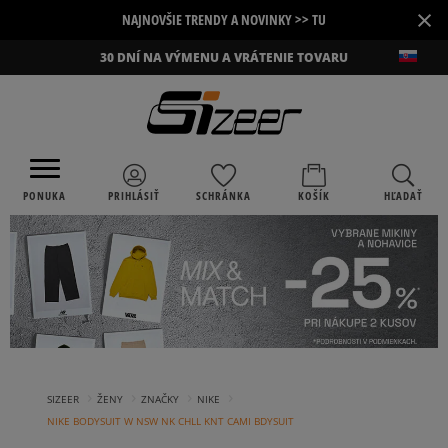
×
NAJNOVŠIE TRENDY A NOVINKY >> TU
30 DNÍ NA VÝMENU A VRÁTENIE TOVARU
PONUKA
PRIHLÁSIŤ
SCHRÁNKA
KOŠÍK
HĽADAŤ
›
›
›
›
SIZEER
ŽENY
ZNAČKY
NIKE
NIKE BODYSUIT W NSW NK CHLL KNT CAMI BDYSUIT