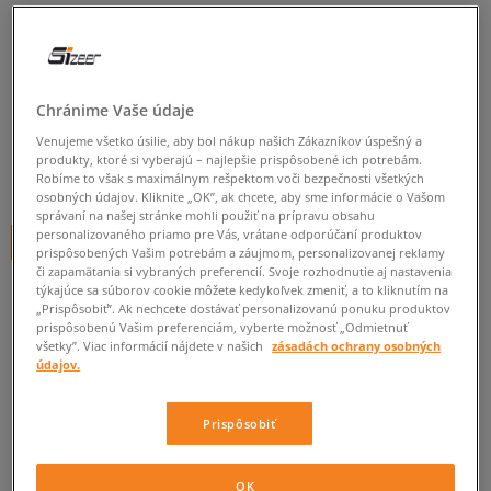
NIKE BODYSUIT W NSW NK
CHLL KNT CAMI BDYSUIT
dámske, nike
Chránime Vaše údaje
5.0
(
2
)
Venujeme všetko úsilie, aby bol nákup našich Zákazníkov úspešný a
produkty, ktoré si vyberajú – najlepšie prispôsobené ich potrebám.
29
€
Robíme to však s maximálnym rešpektom voči bezpečnosti všetkých
cena s DPH
osobných údajov. Kliknite „OK”, ak chcete, aby sme informácie o Vašom
správaní na našej stránke mohli použiť na prípravu obsahu
personalizovaného priamo pre Vás, vrátane odporúčaní produktov
+ 29 BODOV V
SIZEERCLUBE
prispôsobených Vašim potrebám a záujmom, personalizovanej reklamy
či zapamätania si vybraných preferencií. Svoje rozhodnutie aj nastavenia
týkajúce sa súborov cookie môžete kedykoľvek zmeniť, a to kliknutím na
„Prispôsobiť”. Ak nechcete dostávať personalizovanú ponuku produktov
Informujte ma o dostupnosti
prispôsobenú Vašim preferenciám, vyberte možnosť „Odmietnuť
všetky”. Viac informácií nájdete v našich
zásadách ochrany osobných
Ak bude položka opäť dostupná, dostanete od nás oznámenie.
údajov.
Vyberte veľkosť
Prispôsobiť
ZISTIŤ DOSTUPNOSŤ V NAŠICH KAMENNÝCH PREDAJNIACH
Informovať o
OK
XS