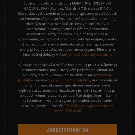
Správcom osobných údajov je MARKETING INVESTMENT
GROUP SLOVAKIA s. r. o., Michalská 7 Bratislava 811 01,
Slovensko, vyššie uvedené údaje budú spracúvané v dôvodoch
oprávneného záujmu správcu, za ktoré sa považuje marketing
vlastných produktov a služieb. Poskytnutie údajov je
dobrovoľné, ale nevyhnutné za účelom odoberania
newslettera. Každý má nárok odvolať svoj súhlas so
spracúvaním, ako aj žiadať prístup k osobným údajom, žiadať o
ich opravu, odstránenie alebo obmedzenie ich spracúvania,
ako aj právo podať sťažnosť dozornému orgánu. Plné znenie
Podmienkach ochrany súkromia
informačnej doložky v
*Zľava je jednorazová a platí 48 hodín od jej prijatia. Nájdete ju
v samostatnom e-maile, ktorý vám pošleme po kliknutí na
nezľavnené
aktivačný odkaz. Zľavový kód sa vzťahuje na
produkty
špeciálnych produktov
s výnimkou
, nekombinuje sa
s inými promo akciami a špeciálnymi ponukami. Zľavu
vyplývajúcu zo zápisu do Newslettera je možné uplatniť iba pri
nákupoch v internetovom obchode. Pamätajte, že prihlásením
sa na odber newslettera vyjadrujete súhlas so zasielaním
Podrobnosti v podmienkach
marketingových informácií.
predajných akcií.