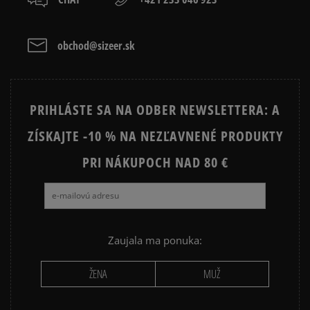
ADIDAS SUPERSTAR
AIR JORDAN
CONVERSE CUCK TAYLOR ALL
JORDAN AIR 1
obchod@sizeer.sk
Vymazať
Hľadať
STAR
JORDAN 4
NIKE AIR FORCE 1
PRIHLÁSTE SA NA ODBER NEWSLETTERA: A
NIKE AIR FORCE 1 LV8
NIKE DUNK
ZÍSKAJTE -10 % NA NEZĽAVNENÉ PRODUKTY
NIKE SHOX
PRI NÁKUPOCH NAD 80 €
Zaujala ma ponuka:
ŽENA
MUŽ