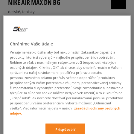
NIKE AIR MAX DN BG
detské, tenisky
5.0
(
19
)
84
€
cena s DPH
Chránime Vaše údaje
94
€
-11%
(najnižšia cena za posledných 30 dní pred zľavou)
Venujeme všetko úsilie, aby bol nákup našich Zákazníkov úspešný a
135
€
-38%
(počiatočná cena)
produkty, ktoré si vyberajú – najlepšie prispôsobené ich potrebám.
Robíme to však s maximálnym rešpektom voči bezpečnosti všetkých
+ 84 BODOV V
SIZEERCLUBE
osobných údajov. Kliknite „OK”, ak chcete, aby sme informácie o Vašom
správaní na našej stránke mohli použiť na prípravu obsahu
FARBA
ČIERNA
personalizovaného priamo pre Vás, vrátane odporúčaní produktov
prispôsobených Vašim potrebám a záujmom, personalizovanej reklamy
či zapamätania si vybraných preferencií. Svoje rozhodnutie aj nastavenia
týkajúce sa súborov cookie môžete kedykoľvek zmeniť, a to kliknutím na
„Prispôsobiť”. Ak nechcete dostávať personalizovanú ponuku produktov
prispôsobenú Vašim preferenciám, vyberte možnosť „Odmietnuť
všetky”. Viac informácií nájdete v našich
zásadách ochrany osobných
údajov.
Vyberte veľkosť
Prispôsobiť
Veľkosti EU
Veľkosti US