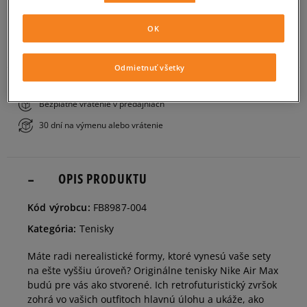
PRIDAŤ DO KOŠÍKA
32
20 cm
Informovať o dostupnosti
OK
ZISTIŤ DOSTUPNOSŤ V NAŠICH KAMENNÝCH PREDAJNIACH
Odmietnuť všetky
33
20,5 cm
Informovať o dostupnosti
Bezplatné doručenie nad 80 €
Bezplatné vrátenie v predajniach
33,5
21 cm
Informovať o dostupnosti
30 dní na výmenu alebo vrátenie
34
21,5 cm
Informovať o dostupnosti
OPIS PRODUKTU
35
22 cm
Informovať o dostupnosti
Kód výrobcu:
FB8987-004
Kategória:
Tenisky
35,5
22,5 cm
Informovať o dostupnosti
Máte radi nerealistické formy, ktoré vynesú vaše sety
na ešte vyššiu úroveň? Originálne tenisky Nike Air Max
36
23 cm
budú pre vás ako stvorené. Ich retrofuturistický zvršok
zohrá vo vašich outfitoch hlavnú úlohu a ukáže, ako