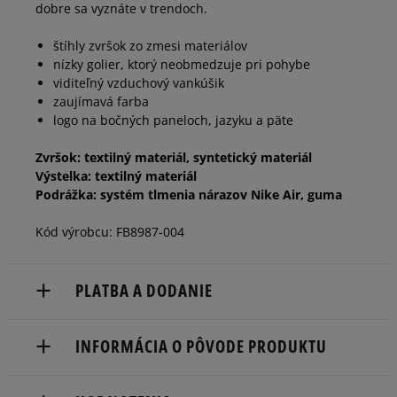
dobre sa vyznáte v trendoch.
36,5
23,5 cm
štíhly zvršok zo zmesi materiálov
nízky golier, ktorý neobmedzuje pri pohybe
37,5
23,5 cm
viditeľný vzduchový vankúšik
zaujímavá farba
logo na bočných paneloch, jazyku a päte
38
24 cm
Zvršok: textilný materiál, syntetický materiál
Výstelka: textilný materiál
38,5
24 cm
Podrážka: systém tlmenia nárazov Nike Air, guma
Kód výrobcu: FB8987-004
39
24,5 cm
PLATBA A DODANIE
40
25 cm
Informovať o dostupnosti
Doručenie zadarmo od 80 €.
INFORMÁCIA O PÔVODE PRODUKTU
Dodacia lehota: 2 až 6 pracovné dni.
Nike European Headquarters
Dostupné spôsoby doručenia: