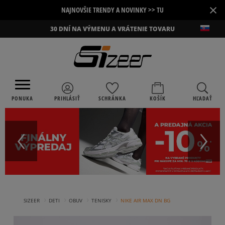
×
NAJNOVŠIE TRENDY A NOVINKY >> TU
30 DNÍ NA VÝMENU A VRÁTENIE TOVARU
PONUKA
PRIHLÁSIŤ
SCHRÁNKA
KOŠÍK
HĽADAŤ
›
›
›
›
SIZEER
DETI
OBUV
TENISKY
NIKE AIR MAX DN BG