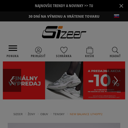
×
NAJNOVŠIE TRENDY A NOVINKY >> TU
30 DNÍ NA VÝMENU A VRÁTENIE TOVARU
PONUKA
PRIHLÁSIŤ
SCHRÁNKA
KOŠÍK
HĽADAŤ
›
›
›
›
SIZEER
ŽENY
OBUV
TENISKY
NEW BALANCE U740PP2