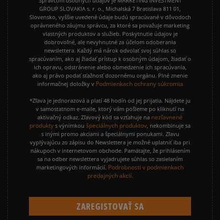
Správcom osobných údajov je MARKETING INVESTMENT
GROUP SLOVAKIA s. r. o., Michalská 7 Bratislava 811 01,
Slovensko, vyššie uvedené údaje budú spracúvané v dôvodoch
oprávneného záujmu správcu, za ktoré sa považuje marketing
vlastných produktov a služieb. Poskytnutie údajov je
dobrovoľné, ale nevyhnutné za účelom odoberania
newslettera. Každý má nárok odvolať svoj súhlas so
spracúvaním, ako aj žiadať prístup k osobným údajom, žiadať o
ich opravu, odstránenie alebo obmedzenie ich spracúvania,
ako aj právo podať sťažnosť dozornému orgánu. Plné znenie
Podmienkach ochrany súkromia
informačnej doložky v
*Zľava je jednorazová a platí 48 hodín od jej prijatia. Nájdete ju
v samostatnom e-maile, ktorý vám pošleme po kliknutí na
nezľavnené
aktivačný odkaz. Zľavový kód sa vzťahuje na
produkty
špeciálnych produktov
s výnimkou
, nekombinuje sa
s inými promo akciami a špeciálnymi ponukami. Zľavu
vyplývajúcu zo zápisu do Newslettera je možné uplatniť iba pri
nákupoch v internetovom obchode. Pamätajte, že prihlásením
sa na odber newslettera vyjadrujete súhlas so zasielaním
Podrobnosti v podmienkach
marketingových informácií.
predajných akcií.