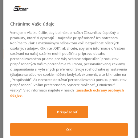
NEW BALANCE U740PP2
dámske, tenisky
5.0
Chránime Vaše údaje
(
512
)
Venujeme všetko úsilie, aby bol nákup našich Zákazníkov úspešný a
74
€
cena s DPH
produkty, ktoré si vyberajú – najlepšie prispôsobené ich potrebám.
Robíme to však s maximálnym rešpektom voči bezpečnosti všetkých
osobných údajov. Kliknite „OK”, ak chcete, aby sme informácie o Vašom
+ 74 BODOV V
SIZEERCLUBE
správaní na našej stránke mohli použiť na prípravu obsahu
personalizovaného priamo pre Vás, vrátane odporúčaní produktov
prispôsobených Vašim potrebám a záujmom, personalizovanej reklamy
či zapamätania si vybraných preferencií. Svoje rozhodnutie aj nastavenia
týkajúce sa súborov cookie môžete kedykoľvek zmeniť, a to kliknutím na
„Prispôsobiť”. Ak nechcete dostávať personalizovanú ponuku produktov
prispôsobenú Vašim preferenciám, vyberte možnosť „Odmietnuť
všetky”. Viac informácií nájdete v našich
zásadách ochrany osobných
údajov.
Informujte ma o dostupnosti
Prispôsobiť
Ak bude položka opäť dostupná, dostanete od nás oznámenie.
OK
Vyberte veľkosť