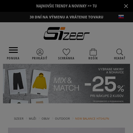
×
NAJNOVŠIE TRENDY A NOVINKY >> TU
30 DNÍ NA VÝMENU A VRÁTENIE TOVARU
PONUKA
PRIHLÁSIŤ
SCHRÁNKA
KOŠÍK
HĽADAŤ
›
›
›
›
SIZEER
MUŽI
OBUV
OUTDOOR
NEW BALANCE H754LFN