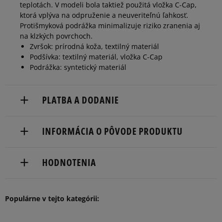
teplotách. V modeli bola taktiež použitá vložka C-Cap,
ktorá vplýva na odpruženie a neuveriteľnú ľahkosť.
45
29 cm
Informovať o dostupnosti
Protišmyková podrážka minimalizuje riziko zranenia aj
na klzkých povrchoch.
Zvršok: prírodná koža, textilný materiál
45,5
29,5 cm
Podšívka: textilný materiál, vložka C-Cap
Podrážka: syntetický materiál
46,5
30 cm
Informovať o dostupnosti
PLATBA A DODANIE
47,5
31 cm
Informovať o dostupnosti
Doručenie zadarmo od 80 €.
INFORMÁCIA O PÔVODE PRODUKTU
Dodacia lehota: 2 až 6 pracovné dni.
49
32 cm
Informovať o dostupnosti
New Balance Europe BV
Dostupné spôsoby doručenia:
HODNOTENIA
Pilotenstraat 41a-factorij
kuriér,
1059 CH Amsterdam, Netherlands
packeta (zásielkovňa - kamenná pobočka, výdejné
boxy: Z-BOX),
5
Populárne v tejto kategórii:
customercare@newbalance.com
98%
Počet
5.0
Súhlas s
slovenská pošta - na adresu,
hlasov:
veľkosťou
osobné prevzatie v predajni.
6