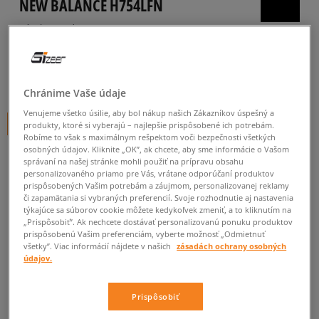
NEW BALANCE H754LFN
pánske, outdoor
5.0
(
178
)
118
€
cena s DPH
Chránime Vaše údaje
Venujeme všetko úsilie, aby bol nákup našich Zákazníkov úspešný a
+ 118 BODOV V
SIZEERCLUBE
produkty, ktoré si vyberajú – najlepšie prispôsobené ich potrebám.
Robíme to však s maximálnym rešpektom voči bezpečnosti všetkých
osobných údajov. Kliknite „OK”, ak chcete, aby sme informácie o Vašom
FARBA
TMAVOMODRÁ
správaní na našej stránke mohli použiť na prípravu obsahu
personalizovaného priamo pre Vás, vrátane odporúčaní produktov
prispôsobených Vašim potrebám a záujmom, personalizovanej reklamy
či zapamätania si vybraných preferencií. Svoje rozhodnutie aj nastavenia
týkajúce sa súborov cookie môžete kedykoľvek zmeniť, a to kliknutím na
„Prispôsobiť”. Ak nechcete dostávať personalizovanú ponuku produktov
prispôsobenú Vašim preferenciám, vyberte možnosť „Odmietnuť
Vyberte veľkosť
všetky”. Viac informácií nájdete v našich
zásadách ochrany osobných
údajov.
Veľkosti EU
Veľkosti US
PRIDAŤ DO KOŠÍKA
Prispôsobiť
40
25 cm
Informovať o dostupnosti