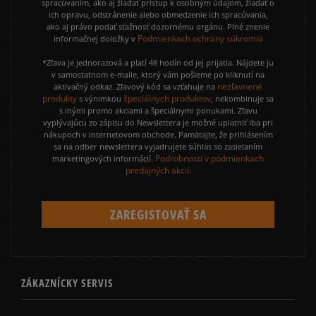
spracúvaním, ako aj žiadať prístup k osobným údajom, žiadať o
ich opravu, odstránenie alebo obmedzenie ich spracúvania,
ako aj právo podať sťažnosť dozornému orgánu. Plné znenie
Podmienkach ochrany súkromia
informačnej doložky v
*Zľava je jednorazová a platí 48 hodín od jej prijatia. Nájdete ju
v samostatnom e-maile, ktorý vám pošleme po kliknutí na
nezľavnené
aktivačný odkaz. Zľavový kód sa vzťahuje na
produkty
špeciálnych produktov
s výnimkou
, nekombinuje sa
s inými promo akciami a špeciálnymi ponukami. Zľavu
vyplývajúcu zo zápisu do Newslettera je možné uplatniť iba pri
nákupoch v internetovom obchode. Pamätajte, že prihlásením
sa na odber newslettera vyjadrujete súhlas so zasielaním
Podrobnosti v podmienkach
marketingových informácií.
predajných akcií.
ZÁKAZNÍCKY SERVIS