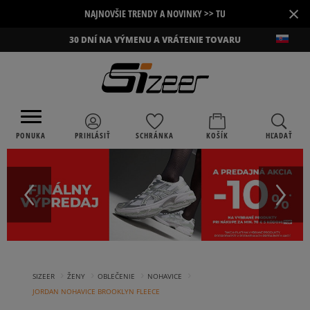
×
NAJNOVŠIE TRENDY A NOVINKY >> TU
30 DNÍ NA VÝMENU A VRÁTENIE TOVARU
PONUKA
PRIHLÁSIŤ
SCHRÁNKA
KOŠÍK
HĽADAŤ
›
›
›
›
SIZEER
ŽENY
OBLEČENIE
NOHAVICE
JORDAN NOHAVICE BROOKLYN FLEECE