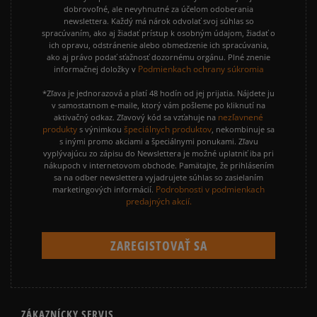
dobrovoľné, ale nevyhnutné za účelom odoberania
newslettera. Každý má nárok odvolať svoj súhlas so
spracúvaním, ako aj žiadať prístup k osobným údajom, žiadať o
ich opravu, odstránenie alebo obmedzenie ich spracúvania,
ako aj právo podať sťažnosť dozornému orgánu. Plné znenie
Podmienkach ochrany súkromia
informačnej doložky v
*Zľava je jednorazová a platí 48 hodín od jej prijatia. Nájdete ju
v samostatnom e-maile, ktorý vám pošleme po kliknutí na
nezľavnené
aktivačný odkaz. Zľavový kód sa vzťahuje na
produkty
špeciálnych produktov
s výnimkou
, nekombinuje sa
s inými promo akciami a špeciálnymi ponukami. Zľavu
vyplývajúcu zo zápisu do Newslettera je možné uplatniť iba pri
nákupoch v internetovom obchode. Pamätajte, že prihlásením
sa na odber newslettera vyjadrujete súhlas so zasielaním
Podrobnosti v podmienkach
marketingových informácií.
predajných akcií.
ZÁKAZNÍCKY SERVIS