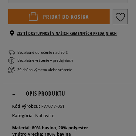
Informovať o
XS
PRIDAŤ DO KOŠÍKA
dostupnosti
ZISTIŤ DOSTUPNOSŤ V NAŠICH KAMENNÝCH PREDAJNIACH
Informovať o
S
dostupnosti
Bezplatné doručenie nad 80 €
Informovať o
M
Bezplatné vrátenie v predajniach
dostupnosti
30 dní na výmenu alebo vrátenie
L
OPIS PRODUKTU
Kód výrobcu:
FV7077-051
Kategória:
Nohavice
Materiál: 80% bavlna, 20% polyester
Vnútro vrecka: 100% bavlna