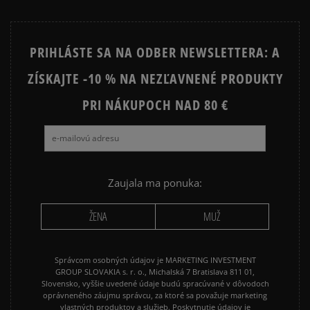
1
0%
PRIHLÁSTE SA NA ODBER NEWSLETTERA: A
ZÍSKAJTE -10 % NA NEZĽAVNENÉ PRODUKTY
Ako zhromažďujeme recenzie?
PRI NÁKUPOCH NAD 80 €
Recenzie zákazníkov
Vymazať
Hľadať
Zaujala ma ponuka:
ŽENA
MUŽ
Správcom osobných údajov je MARKETING INVESTMENT
GROUP SLOVAKIA s. r. o., Michalská 7 Bratislava 811 01,
Slovensko, vyššie uvedené údaje budú spracúvané v dôvodoch
oprávneného záujmu správcu, za ktoré sa považuje marketing
vlastných produktov a služieb. Poskytnutie údajov je