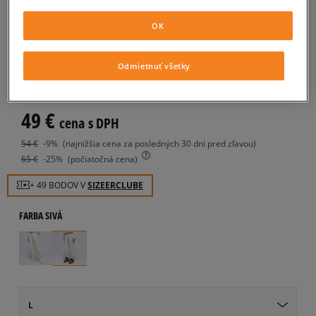
JORDAN NOHAVICE
OK
BROOKLYN FLEECE
dámske, nohavice
Odmietnuť všetky
5.0
(
7
)
49
€
cena s DPH
54
€
-9%
(najnižšia cena za posledných 30 dní pred zľavou)
65
€
-25%
(počiatočná cena)
+ 49 BODOV V
SIZEERCLUBE
FARBA
SIVÁ
L