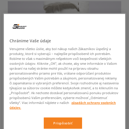
Chránime Vaše údaje
Venujeme všetko úsilie, aby bol nákup našich Zákazníkov úspešný a
produkty, ktoré si vyberajú – najlepšie prispôsobené ich potrebám.
Robíme to však s maximálnym rešpektom voči bezpečnosti všetkých
osobných údajov. Kliknite „OK”, ak chcete, aby sme informácie o Vašom
správaní na našej stránke mohli použiť na prípravu obsahu
personalizovaného priamo pre Vás, vrátane odporúčaní produktov
prispôsobených Vašim potrebám a záujmom, personalizovanej reklamy
či zapamätania si vybraných preferencií. Svoje rozhodnutie aj nastavenia
týkajúce sa súborov cookie môžete kedykoľvek zmeniť, a to kliknutím na
„Prispôsobiť”. Ak nechcete dostávať personalizovanú ponuku produktov
prispôsobenú Vašim preferenciám, vyberte možnosť „Odmietnuť
všetky”. Viac informácií nájdete v našich
zásadách ochrany osobných
údajov.
-10 % S KÓDOM: TOP (MIN. 70 €)
Prispôsobiť