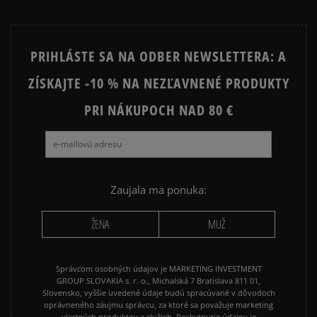
PRIHLÁSTE SA NA ODBER NEWSLETTERA: A
ZÍSKAJTE -10 % NA NEZĽAVNENÉ PRODUKTY
PRI NÁKUPOCH NAD 80 €
Zaujala ma ponuka:
ŽENA
MUŽ
Správcom osobných údajov je MARKETING INVESTMENT
GROUP SLOVAKIA s. r. o., Michalská 7 Bratislava 811 01,
Slovensko, vyššie uvedené údaje budú spracúvané v dôvodoch
oprávneného záujmu správcu, za ktoré sa považuje marketing
vlastných produktov a služieb. Poskytnutie údajov je