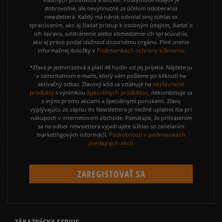
dobrovoľné, ale nevyhnutné za účelom odoberania
newslettera. Každý má nárok odvolať svoj súhlas so
spracúvaním, ako aj žiadať prístup k osobným údajom, žiadať o
ich opravu, odstránenie alebo obmedzenie ich spracúvania,
ako aj právo podať sťažnosť dozornému orgánu. Plné znenie
Podmienkach ochrany súkromia
informačnej doložky v
*Zľava je jednorazová a platí 48 hodín od jej prijatia. Nájdete ju
v samostatnom e-maile, ktorý vám pošleme po kliknutí na
nezľavnené
aktivačný odkaz. Zľavový kód sa vzťahuje na
produkty
špeciálnych produktov
s výnimkou
, nekombinuje sa
s inými promo akciami a špeciálnymi ponukami. Zľavu
vyplývajúcu zo zápisu do Newslettera je možné uplatniť iba pri
nákupoch v internetovom obchode. Pamätajte, že prihlásením
sa na odber newslettera vyjadrujete súhlas so zasielaním
Podrobnosti v podmienkach
marketingových informácií.
predajných akcií.
ZÁKAZNÍCKY SERVIS