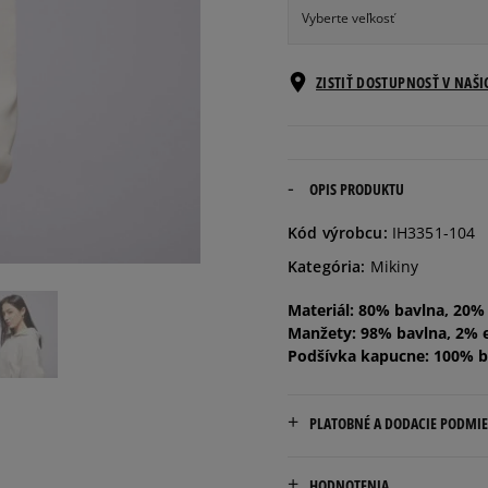
Vyberte veľkosť
Informovať o
ZISTIŤ DOSTUPNOSŤ V NAŠ
XS
dostupnosti
Informovať o
S
dostupnosti
OPIS PRODUKTU
Informovať o
Kód výrobcu:
IH3351-104
M
dostupnosti
Kategória:
Mikiny
Informovať o
Materiál: 80% bavlna, 20%
L
dostupnosti
Manžety: 98% bavlna, 2% 
Podšívka kapucne: 100% b
PLATOBNÉ A DODACIE PODMI
Doručenie zadarmo od 80 €
HODNOTENIA