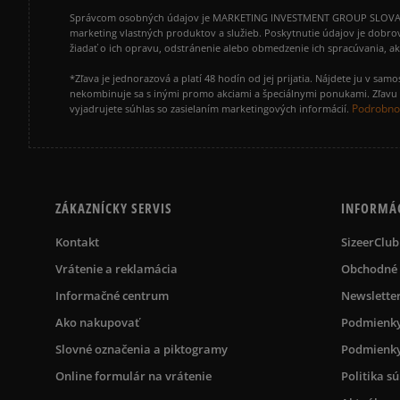
Správcom osobných údajov je MARKETING INVESTMENT GROUP SLOVAKIA s.
marketing vlastných produktov a služieb. Poskytnutie údajov je dobro
žiadať o ich opravu, odstránenie alebo obmedzenie ich spracúvania, 
*Zľava je jednorazová a platí 48 hodín od jej prijatia. Nájdete ju v s
nekombinuje sa s inými promo akciami a špeciálnymi ponukami. Zľavu v
Podrobnos
vyjadrujete súhlas so zasielaním marketingových informácií.
ZÁKAZNÍCKY SERVIS
INFORMÁ
Kontakt
SizeerClub
Vrátenie a reklamácia
Obchodné
Informačné centrum
Newslette
Ako nakupovať
Podmienky
Slovné označenia a piktogramy
Podmienky
Online formulár na vrátenie
Politika s