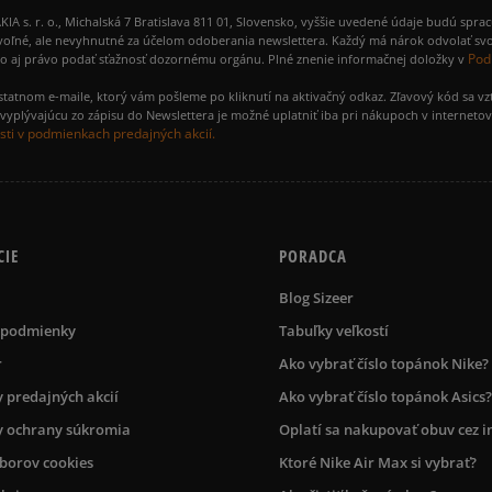
 r. o., Michalská 7 Bratislava 811 01, Slovensko, vyššie uvedené údaje budú spra
voľné, ale nevyhnutné za účelom odoberania newslettera. Každý má nárok odvolať svo
Pod
ako aj právo podať sťažnosť dozornému orgánu. Plné znenie informačnej doložky v
amostatnom e-maile, ktorý vám pošleme po kliknutí na aktivačný odkaz. Zľavový kód sa v
yplývajúcu zo zápisu do Newslettera je možné uplatniť iba pri nákupoch v interneto
ti v podmienkach predajných akcií.
CIE
PORADCA
Blog Sizeer
 podmienky
Tabuľky veľkostí
r
Ako vybrať číslo topánok Nike?
 predajných akcií
Ako vybrať číslo topánok Asics?
 ochrany súkromia
Oplatí sa nakupovať obuv cez i
úborov cookies
Ktoré Nike Air Max si vybrať?