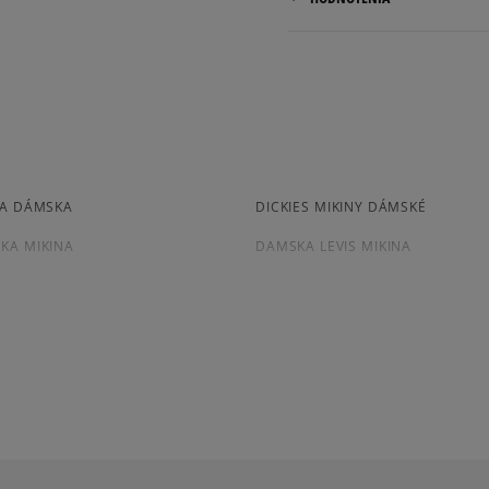
Dodacia lehota: 2 až 6 prac
Dostupné spôsoby doručen
kuriér,
packeta (zásielkovňa - 
5.0
slovenská pošta - na adr
osobné prevzatie v preda
1
počet rece
Dostupné spôsoby platby:
NA DÁMSKA
DICKIES MIKINY DÁMSKÉ
zo všetkých
prevod,
Získané recenzie a
kartou,
KA MIKINA
DAMSKA LEVIS MIKINA
platba na dobierku.
NA PUMA
VANS MIKINA DÁMSKA
NA DÁMSKA
BORDOVÁ MIKINA DÁMSKA
NA DÁMSKA
ZELENÁ MIKINA DÁMSKA
Ako zhromažďujeme r