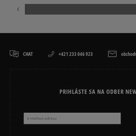
NIKE FLEECE
NIKE TECH FL
JARNÉ OBLEČENIE
JESENNÉ OBL
CHAT
+421 233 046 923
obchod@
PRIHLÁSTE SA NA ODBER NEW