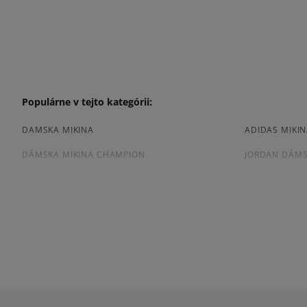
Populárne v tejto kategórii:
DAMSKA MIKINA
ADIDAS MIKI
DÁMSKA MIKINA CHAMPION
JORDAN DÁMS
NIKE MIKINA DÁMSKA
DAMSKA MIKI
BIELA MIKINA DÁMSKA
ČIERNA MIKI
FIALOVÁ MIKINA DÁMSKA
RUŽOVÁ MIKI
DÁMSKA MIKINA NA ZIPS
Prezrite si populárne kolekcie: