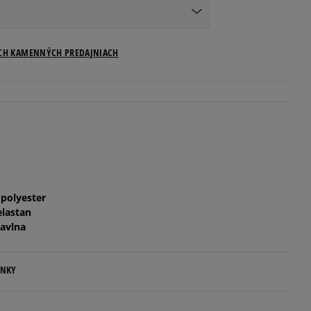
ICH KAMENNÝCH PREDAJNIACH
 polyester
elastan
avlna
ENKY
.