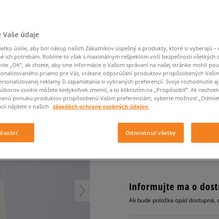
Converse Chuck Taylor
Havaianas
Ľadvinky
Confront
Champion
EMU Australia
All Star
Klobúky
Ľadvinky
Dickies
Klobúky
Converse
Confront
Ellesse
Nike Air Max 90
K FLC FZ MOD CROP
Tašky
Klobúky
Saucony
Peráčníky
Crocs
Converse
Fila
 Vaše údaje
Nike Air Max DN8
-50 % na druhé balenie
Rukavice
Clarks
Dr. Martens
DC
Jansport
ponožiek
JORDAN MIKINA S KA
Nike Air Force 1 LV8
-50 % na druhé balení
tko úsilie, aby bol nákup našich Zákazníkov úspešný a produkty, ktoré si vyberajú – 
Eastpak
Dickies
Jordan
é ich potrebám. Robíme to však s maximálnym rešpektom voči bezpečnosti všetkých
CROP
ponožek
Jordan 4
Empire
Eastpak
Lacoste
nite „OK”, ak chcete, aby sme informácie o Vašom správaní na našej stránke mohli pou
dámske, mikiny
New Balance 530
onalizovaného priamo pre Vás, vrátane odporúčaní produktov prispôsobených Vaši
rsonalizovanej reklamy či zapamätania si vybraných preferencií. Svoje rozhodnutie aj
New Balance 1906
5.0
(
1
)
súborov cookie môžete kedykoľvek zmeniť, a to kliknutím na „Prispôsobiť”. Ak nechcet
Puma Speedcat
vanú ponuku produktov prispôsobenú Vašim preferenciám, vyberte možnosť „Odmiet
39
€
cií nájdete v našich
zásadách ochrany osobných údajov.
Puma Suede XL
cena s DPH
Puma Palermo
pôsobiť
Odmietnuť všetky
Asics Gel-NYC Rugged
+ 39 BODOV V
SIZEERCLU
Informujte ma o dost
Ak bude položka opäť dostupná, 