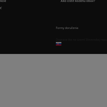
kcie
Ako čistiť koženú obuv?
ť
Formy doručenia
Doprava iba na území Slovenskej repu