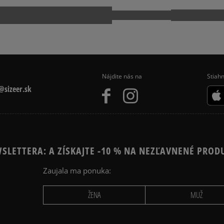
EECE
NIKE HOODIES
EČENIE
ZIMNÉ OBLEČENIE
Nájdite nás na
Stiahn
sizeer.sk
SLETTERA: A ZÍSKAJTE -10 % NA NEZĽAVNENÉ PROD
Zaujala ma ponuka:
ŽENA
MUŽ