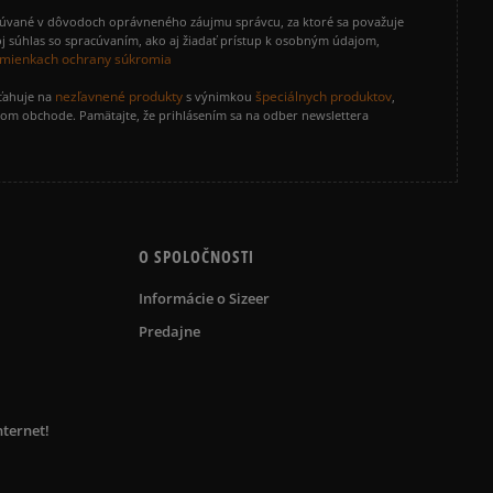
cúvané v dôvodoch oprávneného záujmu správcu, za ktoré sa považuje
j súhlas so spracúvaním, ako aj žiadať prístup k osobným údajom,
mienkach ochrany súkromia
nezľavnené produkty
špeciálnych produktov
zťahuje na
s výnimkou
,
vom obchode. Pamätajte, že prihlásením sa na odber newslettera
O SPOLOČNOSTI
Informácie o Sizeer
Predajne
nternet!