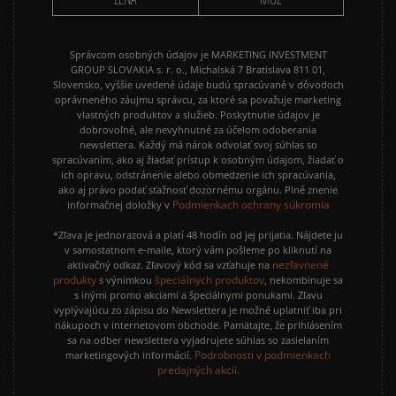
Správcom osobných údajov je MARKETING INVESTMENT
GROUP SLOVAKIA s. r. o., Michalská 7 Bratislava 811 01,
Slovensko, vyššie uvedené údaje budú spracúvané v dôvodoch
oprávneného záujmu správcu, za ktoré sa považuje marketing
vlastných produktov a služieb. Poskytnutie údajov je
dobrovoľné, ale nevyhnutné za účelom odoberania
newslettera. Každý má nárok odvolať svoj súhlas so
spracúvaním, ako aj žiadať prístup k osobným údajom, žiadať o
ich opravu, odstránenie alebo obmedzenie ich spracúvania,
ako aj právo podať sťažnosť dozornému orgánu. Plné znenie
Podmienkach ochrany súkromia
informačnej doložky v
*Zľava je jednorazová a platí 48 hodín od jej prijatia. Nájdete ju
v samostatnom e-maile, ktorý vám pošleme po kliknutí na
nezľavnené
aktivačný odkaz. Zľavový kód sa vzťahuje na
produkty
špeciálnych produktov
s výnimkou
, nekombinuje sa
s inými promo akciami a špeciálnymi ponukami. Zľavu
vyplývajúcu zo zápisu do Newslettera je možné uplatniť iba pri
nákupoch v internetovom obchode. Pamätajte, že prihlásením
sa na odber newslettera vyjadrujete súhlas so zasielaním
Podrobnosti v podmienkach
marketingových informácií.
predajných akcií.