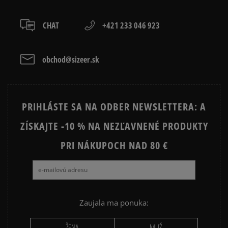
JARNÉ OBLEČENIE
JESENNÉ OBLEČENIE
CHAT
+421 233 046 923
ZIMNÉ OBLEČENIE
obchod@sizeer.sk
PRIHLÁSTE SA NA ODBER NEWSLETTERA: A
ZÍSKAJTE -10 % NA NEZĽAVNENÉ PRODUKTY
PRI NÁKUPOCH NAD 80 €
Zaujala ma ponuka:
ŽENA
MUŽ