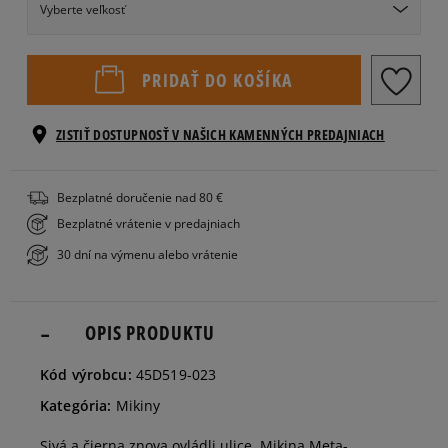
Vyberte veľkosť
Veľkosti EU
Veľkosti US
PRIDAŤ DO KOŠÍKA
122-128
cm
ZISTIŤ DOSTUPNOSŤ V NAŠICH KAMENNÝCH PREDAJNIACH
128-140
Bezplatné doručenie nad 80 €
cm
Bezplatné vrátenie v predajniach
30 dní na výmenu alebo vrátenie
140-155
cm
OPIS PRODUKTU
155-159
cm
Kód výrobcu:
45D519-023
Kategória:
Mikiny
Sivá a čierna znova ovládli ulice. Mikina Meta-