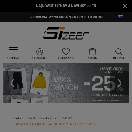
×
NAJNOVŠIE TRENDY A NOVINKY >> TU
30 DNÍ NA VÝMENU A VRÁTENIE TOVARU
PONUKA
PRIHLÁSIŤ
SCHRÁNKA
KOŠÍK
HĽADAŤ
›
›
›
›
SIZEER
DETI
OBLEČENIE
MIKINY
JORDAN MIKINA JDG META-ENCHANTMENT COZY CREW GIRL