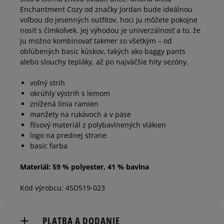
Enchantment Cozy od značky Jordan bude ideálnou
voľbou do jesenných outfitov, hoci ju môžete pokojne
nosiť s čímkoľvek. Jej výhodou je univerzálnosť a to, že
ju možno kombinovať takmer so všetkým – od
obľúbených basic kúskov, takých ako baggy pants
alebo slouchy tepláky, až po najväčšie hity sezóny.
voľný strih
okrúhly výstrih s lemom
znížená línia ramien
manžety na rukávoch a v páse
flísový materiál z polybavlnených vlákien
logo na prednej strane
basic farba
Materiál: 59 % polyester, 41 % bavlna
Kód výrobcu: 45D519-023
PLATBA A DODANIE