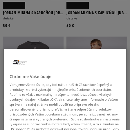
JORDAN MIKINA S KAPUCŇOU JDB
JORDAN MIKINA S KAPUCŇOU JDB
MJ BROOKLYN FLC PO BOY
MJ BROOKLYN FLC PO BOY
detské
ADIDAS
CHAMPION
JORDAN
detské
NIKE
THE NORTH FACE
50 €
50 €
BAVLNA
Chránime Vaše údaje
BÉŽOVÁ
BIELA
ČIERNA
HNEDÁ
MODRÁ
Venujeme všetko úsilie, aby bol nákup našich Zákazníkov úspešný a
produkty, ktoré si vyberajú – najlepšie prispôsobené ich potrebám.
-10 % S KÓDOM: TOP (MIN. 70 €)
-10 % S KÓDOM: TOP (MIN. 70 €)
Viac
Robíme to však s maximálnym rešpektom voči bezpečnosti všetkých
osobných údajov. Kliknite „OK”, ak chcete, aby sme informácie o Vašom
správaní na našej stránke mohli použiť na prípravu obsahu
JORDAN MIKINA JUMPMAN CLUB
JORDAN MIKINA S KAPUCŇOU MJ
personalizovaného priamo pre Vás, vrátane odporúčaní produktov
PLEATED FLC CREW GIRL
BRKLN FLC PO HOODIE MJ BRKLN
prispôsobených Vašim potrebám a záujmom, personalizovanej reklamy
detské
detské
či zapamätania si vybraných preferencií. Svoje rozhodnutie aj nastavenia
FLC
JEDNOFAREBNÝ
POTLAČ
PRÚŽKY
34 €
34 €
55 €
50 €
týkajúce sa súborov cookie môžete kedykoľvek zmeniť, a to kliknutím na
39 €
-
najnižšia cena
39 €
-
najnižšia cena
„Prispôsobiť”. Ak nechcete dostávať personalizovanú ponuku produktov