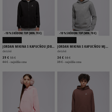
-10 % S KÓDOM: TOP (MIN. 70 €)
-10 % S KÓDOM: TOP (MIN. 70 €)
JORDAN MIKINA S KAPUCŇOU JDB
JORDAN MIKINA S KAPUCŇOU MJ
MJ BRKLN FLC FZ BOY
BROOKLYN FLC PO BOY
detské
detské
39 €
34 €
55 €
50 €
44 €
-
najnižšia cena
39 €
-
najnižšia cena