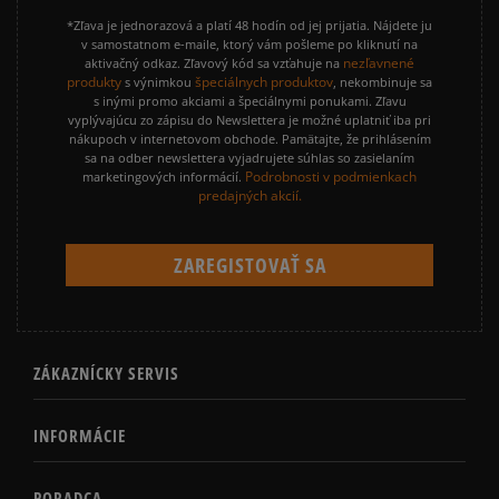
*Zľava je jednorazová a platí 48 hodín od jej prijatia. Nájdete ju
v samostatnom e-maile, ktorý vám pošleme po kliknutí na
nezľavnené
aktivačný odkaz. Zľavový kód sa vzťahuje na
produkty
špeciálnych produktov
s výnimkou
, nekombinuje sa
s inými promo akciami a špeciálnymi ponukami. Zľavu
vyplývajúcu zo zápisu do Newslettera je možné uplatniť iba pri
nákupoch v internetovom obchode. Pamätajte, že prihlásením
sa na odber newslettera vyjadrujete súhlas so zasielaním
Podrobnosti v podmienkach
marketingových informácií.
predajných akcií.
ZÁKAZNÍCKY SERVIS
INFORMÁCIE
PORADCA