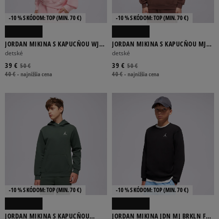
-10 % S KÓDOM: TOP (MIN. 70 €)
-10 % S KÓDOM: TOP (MIN. 70 €)
JORDAN MIKINA S KAPUCŇOU WJ
JORDAN MIKINA S KAPUCŇOU MJ
BRKN FLC PO HOODIE GIRL
BRKLN FLC PO HOODIE BOY
detské
detské
39 €
39 €
50 €
50 €
40 €
-
najnižšia cena
40 €
-
najnižšia cena
-10 % S KÓDOM: TOP (MIN. 70 €)
-10 % S KÓDOM: TOP (MIN. 70 €)
JORDAN MIKINA S KAPUCŇOU
JORDAN MIKINA JDN MJ BRKLN FLC