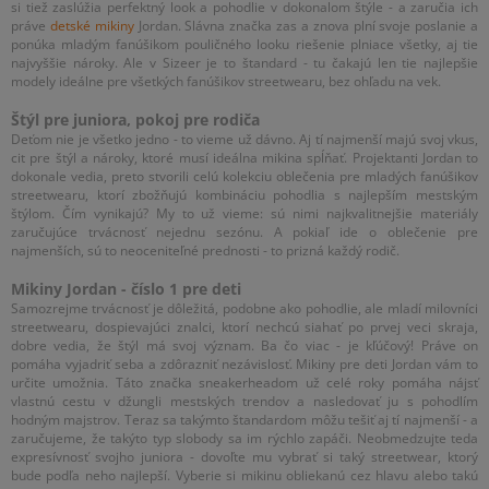
si tiež zaslúžia perfektný look a pohodlie v dokonalom štýle - a zaručia ich
práve
detské mikiny
Jordan. Slávna značka zas a znova plní svoje poslanie a
ponúka mladým fanúšikom pouličného looku riešenie plniace všetky, aj tie
najvyššie nároky. Ale v Sizeer je to štandard - tu čakajú len tie najlepšie
modely ideálne pre všetkých fanúšikov streetwearu, bez ohľadu na vek.
Štýl pre juniora, pokoj pre rodiča
Deťom nie je všetko jedno - to vieme už dávno. Aj tí najmenší majú svoj vkus,
cit pre štýl a nároky, ktoré musí ideálna mikina spĺňať. Projektanti Jordan to
dokonale vedia, preto stvorili celú kolekciu oblečenia pre mladých fanúšikov
streetwearu, ktorí zbožňujú kombináciu pohodlia s najlepším mestským
štýlom. Čím vynikajú? My to už vieme: sú nimi najkvalitnejšie materiály
zaručujúce trvácnosť nejednu sezónu. A pokiaľ ide o oblečenie pre
najmenších, sú to neoceniteľné prednosti - to prizná každý rodič.
Mikiny Jordan - číslo 1 pre deti
Samozrejme trvácnosť je dôležitá, podobne ako pohodlie, ale mladí milovníci
streetwearu, dospievajúci znalci, ktorí nechcú siahať po prvej veci skraja,
dobre vedia, že štýl má svoj význam. Ba čo viac - je kľúčový! Práve on
pomáha vyjadriť seba a zdôrazniť nezávislosť. Mikiny pre deti Jordan vám to
určite umožnia. Táto značka sneakerheadom už celé roky pomáha nájsť
vlastnú cestu v džungli mestských trendov a nasledovať ju s pohodlím
hodným majstrov. Teraz sa takýmto štandardom môžu tešiť aj tí najmenší - a
zaručujeme, že takýto typ slobody sa im rýchlo zapáči. Neobmedzujte teda
expresívnosť svojho juniora - dovoľte mu vybrať si taký streetwear, ktorý
bude podľa neho najlepší. Vyberie si mikinu obliekanú cez hlavu alebo takú