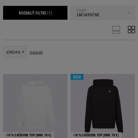
OD
DO
Zoradiť
ROZBALIŤ FILTRE
(1)
ZAČIATOČNÉ
JORDAN
Odstráň
163 - 175 CM
147 - 163 CM
132 - 147 CM
128 -132 CM
155-159 CM
NEW
Viac
ŠTANDARDNÝ
VOĽNÝ
-10 % S KÓDOM: TOP (MIN. 70 €)
-10 % S KÓDOM: TOP (MIN. 70 €)