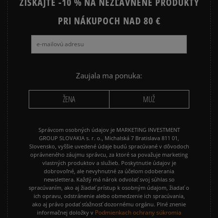
ZÍSKAJTE -10 % NA NEZĽAVNENÉ PRODUKTY
PRI NÁKUPOCH NAD 80 €
Zaujala ma ponuka:
ŽENA
MUŽ
Správcom osobných údajov je MARKETING INVESTMENT
GROUP SLOVAKIA s. r. o., Michalská 7 Bratislava 811 01,
Slovensko, vyššie uvedené údaje budú spracúvané v dôvodoch
oprávneného záujmu správcu, za ktoré sa považuje marketing
vlastných produktov a služieb. Poskytnutie údajov je
dobrovoľné, ale nevyhnutné za účelom odoberania
newslettera. Každý má nárok odvolať svoj súhlas so
spracúvaním, ako aj žiadať prístup k osobným údajom, žiadať o
ich opravu, odstránenie alebo obmedzenie ich spracúvania,
ako aj právo podať sťažnosť dozornému orgánu. Plné znenie
Podmienkach ochrany súkromia
informačnej doložky v