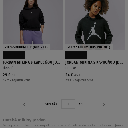
-10 % S KÓDOM: TOP (MIN. 70 €)
-10 % S KÓDOM: TOP (MIN. 70 €)
JORDAN MIKINA S KAPUCŇOU JDG
JORDAN MIKINA S KAPUCŇOU JDG
ICON PLAY U
JUMPMAN CORE PO GIRL
detské
detské
29 €
24 €
50 €
45 €
32 €
-
najnižšia cena
25 €
-
najnižšia cena
Stránka
z 1
Detské mikiny Jordan
Najlepší streetwear od najútlejšieho veku? Tak rastú budúci odborníci. Juniori