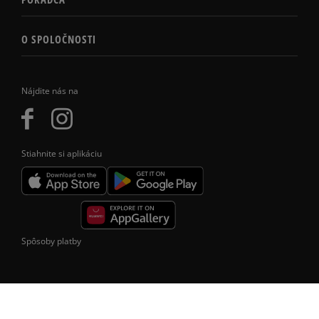
O SPOLOČNOSTI
Nájdite nás na
Stiahnite si aplikáciu
Spôsoby platby
Formy doručenia