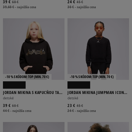
39 €
24 €
60 €
45 €
39,60 €
-
najnižšia cena
30 €
-
najnižšia cena
-10 % S KÓDOM: TOP (MIN. 70 €)
-10 % S KÓDOM: TOP (MIN. 70 €)
JORDAN MIKINA S KAPUCŇOU TAKE
JORDAN MIKINA JUMPMAN ICON
FLIGHT SNAP GIRL
PLAY CREW GIRL
detské
detské
39 €
23 €
60 €
45 €
44 €
-
najnižšia cena
24 €
-
najnižšia cena