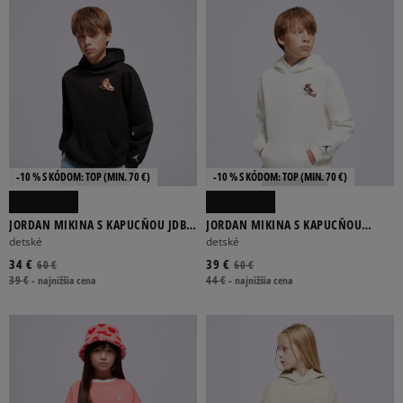
-10 % S KÓDOM: TOP (MIN. 70 €)
-10 % S KÓDOM: TOP (MIN. 70 €)
JORDAN MIKINA S KAPUCŇOU JDB
JORDAN MIKINA S KAPUCŇOU
AIR JORDAN HAS LANDED PO BOY
LANDED B
detské
detské
34 €
39 €
60 €
60 €
39 €
-
najnižšia cena
44 €
-
najnižšia cena