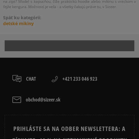
na zips? Model s kapucňou, čiže praktickú hoodie alebo mikinu s vreckom v
štýle kengura. Možností je veľa - a všetky čakajú práve tu, v Sizeer.
Späť ku kategórii:
detské mikiny
CHAT
+421 233 046 923
obchod@sizeer.sk
PRIHLÁSTE SA NA ODBER NEWSLETTERA: A