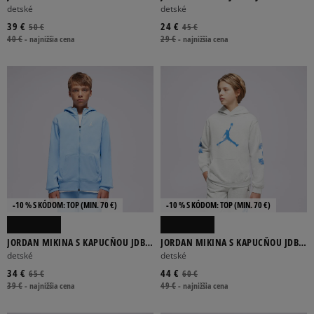
BROOKLYN FLEECE B
CREW BOY
detské
detské
39 €
24 €
50 €
45 €
40 €
-
najnižšia cena
29 €
-
najnižšia cena
-10 % S KÓDOM: TOP (MIN. 70 €)
-10 % S KÓDOM: TOP (MIN. 70 €)
JORDAN MIKINA S KAPUCŇOU JDB
JORDAN MIKINA S KAPUCŇOU JDB
MJ SPORT STMT HOOP FLC FZ BOY
MJ MVP HBR JM FLC PO BOY
detské
detské
34 €
44 €
65 €
60 €
39 €
-
najnižšia cena
49 €
-
najnižšia cena