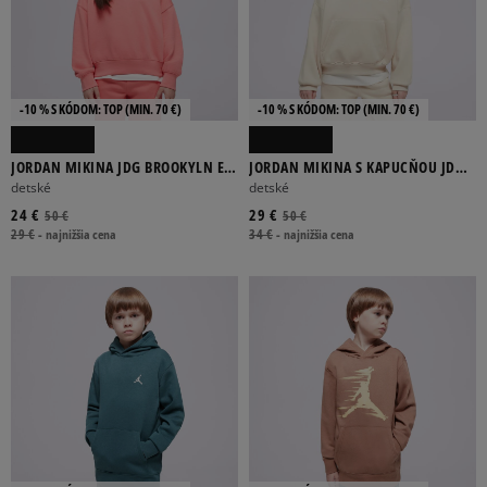
-10 % S KÓDOM: TOP (MIN. 70 €)
-10 % S KÓDOM: TOP (MIN. 70 €)
JORDAN MIKINA JDG BROOKYLN ESS
JORDAN MIKINA S KAPUCŇOU JDG
FT CREW GIRL
BROOKLYN ESS PO GIRL
detské
detské
24 €
29 €
50 €
50 €
29 €
-
najnižšia cena
34 €
-
najnižšia cena