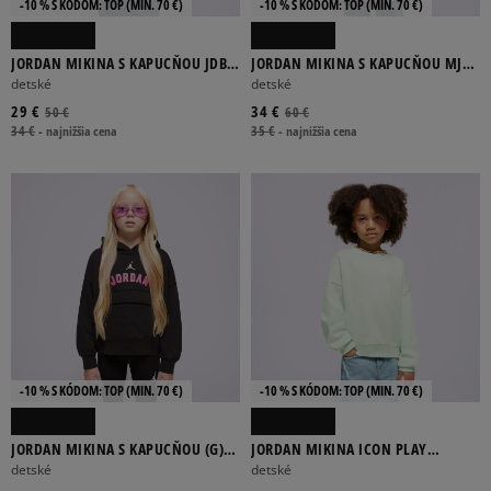
-10 % S KÓDOM: TOP (MIN. 70 €)
-10 % S KÓDOM: TOP (MIN. 70 €)
JORDAN MIKINA S KAPUCŇOU JDB
JORDAN MIKINA S KAPUCŇOU MJ
MJ BROOKLYN FLC PO BOY
FLIGHT MVP HBR FLC BOY
detské
detské
29 €
34 €
50 €
60 €
34 €
-
najnižšia cena
35 €
-
najnižšia cena
-10 % S KÓDOM: TOP (MIN. 70 €)
-10 % S KÓDOM: TOP (MIN. 70 €)
JORDAN MIKINA S KAPUCŇOU (G)BK
JORDAN MIKINA ICON PLAY
HIT HOOD BLK G
OVERSIZED CREW GIRL
detské
detské