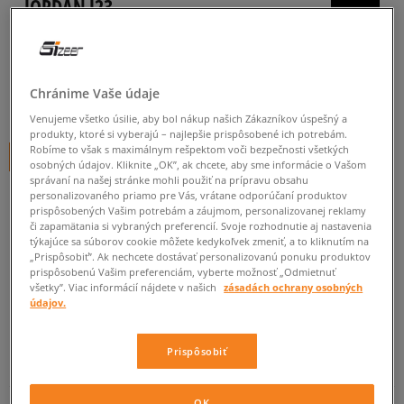
JORDAN J23
pánske, tenisky
0.0
(
0
)
Chránime Vaše údaje
59,99
€
cena s DPH
Venujeme všetko úsilie, aby bol nákup našich Zákazníkov úspešný a
produkty, ktoré si vyberajú – najlepšie prispôsobené ich potrebám.
Robíme to však s maximálnym rešpektom voči bezpečnosti všetkých
+ 60 BODOV V
SIZEERCLUBE
osobných údajov. Kliknite „OK”, ak chcete, aby sme informácie o Vašom
správaní na našej stránke mohli použiť na prípravu obsahu
personalizovaného priamo pre Vás, vrátane odporúčaní produktov
prispôsobených Vašim potrebám a záujmom, personalizovanej reklamy
Informujte ma o dostupnosti
či zapamätania si vybraných preferencií. Svoje rozhodnutie aj nastavenia
týkajúce sa súborov cookie môžete kedykoľvek zmeniť, a to kliknutím na
Ak bude položka opäť dostupná, dostanete od nás oznámenie.
„Prispôsobiť”. Ak nechcete dostávať personalizovanú ponuku produktov
prispôsobenú Vašim preferenciám, vyberte možnosť „Odmietnuť
všetky”. Viac informácií nájdete v našich
zásadách ochrany osobných
údajov.
Vyberte veľkosť
Veľkosti EU
Veľkosti US
Prispôsobiť
ZISTIŤ DOSTUPNOSŤ V NAŠICH KAMENNÝCH PREDAJNIACH
41
26 cm
Informovať o dostupnosti
OK