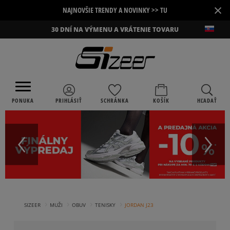
×
NAJNOVŠIE TRENDY A NOVINKY >> TU
30 DNÍ NA VÝMENU A VRÁTENIE TOVARU
PONUKA
PRIHLÁSIŤ
SCHRÁNKA
KOŠÍK
HĽADAŤ
›
›
›
›
SIZEER
MUŽI
OBUV
TENISKY
JORDAN J23