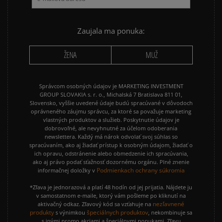
NIKE P-6000
NIKE SHOX
PUMA SUEDE
REEBOK CLASSIC
Zaujala ma ponuka:
VANS OLD SKOOL
VANS SK8
ŽENA
MUŽ
Správcom osobných údajov je MARKETING INVESTMENT
GROUP SLOVAKIA s. r. o., Michalská 7 Bratislava 811 01,
Slovensko, vyššie uvedené údaje budú spracúvané v dôvodoch
oprávneného záujmu správcu, za ktoré sa považuje marketing
vlastných produktov a služieb. Poskytnutie údajov je
dobrovoľné, ale nevyhnutné za účelom odoberania
newslettera. Každý má nárok odvolať svoj súhlas so
spracúvaním, ako aj žiadať prístup k osobným údajom, žiadať o
ich opravu, odstránenie alebo obmedzenie ich spracúvania,
ako aj právo podať sťažnosť dozornému orgánu. Plné znenie
Podmienkach ochrany súkromia
informačnej doložky v
*Zľava je jednorazová a platí 48 hodín od jej prijatia. Nájdete ju
v samostatnom e-maile, ktorý vám pošleme po kliknutí na
nezľavnené
aktivačný odkaz. Zľavový kód sa vzťahuje na
produkty
špeciálnych produktov
s výnimkou
, nekombinuje sa
s inými promo akciami a špeciálnymi ponukami. Zľavu