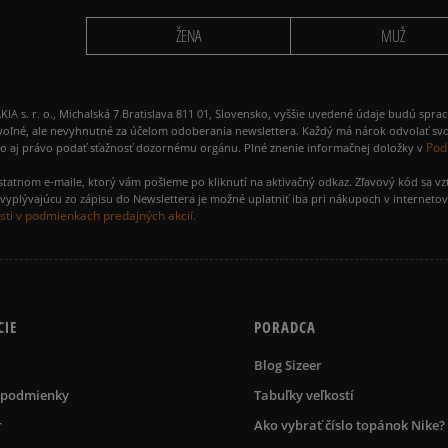
ŽENA
MUŽ
 r. o., Michalská 7 Bratislava 811 01, Slovensko, vyššie uvedené údaje budú spra
voľné, ale nevyhnutné za účelom odoberania newslettera. Každý má nárok odvolať svo
Pod
ako aj právo podať sťažnosť dozornému orgánu. Plné znenie informačnej doložky v
amostatnom e-maile, ktorý vám pošleme po kliknutí na aktivačný odkaz. Zľavový kód sa v
yplývajúcu zo zápisu do Newslettera je možné uplatniť iba pri nákupoch v interneto
ti v podmienkach predajných akcií.
CIE
PORADCA
Blog Sizeer
 podmienky
Tabuľky veľkostí
r
Ako vybrať číslo topánok Nike?