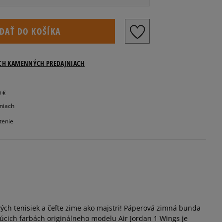
IDAŤ DO KOŠÍKA
ICH KAMENNÝCH PREDAJNIACH
0 €
jniach
tenie
vých tenisiek a čeľte zime ako majstri! Páperová zimná bunda
júcich farbách originálneho modelu Air Jordan 1 Wings je