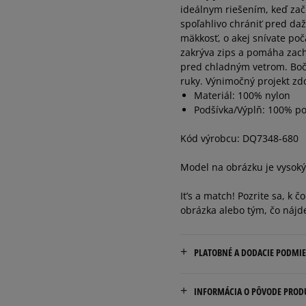
ideálnym riešením, keď zač
spoľahlivo chrániť pred d
mäkkosť, o akej snívate po
zakrýva zips a pomáha zach
pred chladným vetrom. Bočn
ruky. Výnimočný projekt zd
Materiál: 100% nylon
Podšívka/Výplň: 100% po
Kód výrobcu: DQ7348-680
Model na obrázku je vysok
It’s a match! Pozrite sa, k 
obrázka alebo tým, čo nájd
PLATOBNÉ A DODACIE PODMI
Doručenie zadarmo od 80 €
INFORMÁCIA O PÔVODE PROD