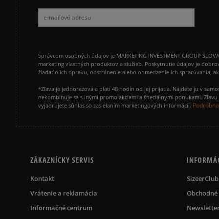
Správcom osobných údajov je MARKETING INVESTMENT GROUP SLOVAKIA s.
marketing vlastných produktov a služieb. Poskytnutie údajov je dobro
žiadať o ich opravu, odstránenie alebo obmedzenie ich spracúvania, 
*Zľava je jednorazová a platí 48 hodín od jej prijatia. Nájdete ju v s
nekombinuje sa s inými promo akciami a špeciálnymi ponukami. Zľavu v
Podrobnos
vyjadrujete súhlas so zasielaním marketingových informácií.
ZÁKAZNÍCKY SERVIS
INFORMÁ
Kontakt
SizeerClub
Vrátenie a reklamácia
Obchodné
Informačné centrum
Newslette