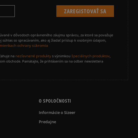
Recenzie zákazníkov
Vymazať
Hľadať
cúvané v dôvodoch oprávneného záujmu správcu, za ktoré sa považuje
j súhlas so spracúvaním, ako aj žiadať prístup k osobným údajom,
mienkach ochrany súkromia
nezľavnené produkty
špeciálnych produktov
zťahuje na
s výnimkou
,
vom obchode. Pamätajte, že prihlásením sa na odber newslettera
O SPOLOČNOSTI
Informácie o Sizeer
Predajne