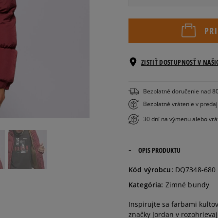
S
PR
Informovať o
M
dostupnosti
ZISTIŤ DOSTUPNOSŤ V NAŠ
Informovať o
L
dostupnosti
Bezplatné doručenie nad 8
Bezplatné vrátenie v preda
XL
30 dní na výmenu alebo vrá
XXL
OPIS PRODUKTU
Kód výrobcu:
DQ7348-680
Kategória:
Zimné bundy
Inspirujte sa farbami kulto
značky Jordan v rozohrieva