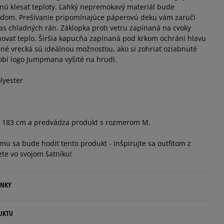
nú klesať teploty. Ľahký nepremokavý materiál bude
ažďom. Prešívanie pripomínajúce páperovú deku vám zaručí
čas chladných rán. Záklopka proti vetru zapínaná na cvoky
ovať teplo. Širšia kapucňa zapínaná pod krkom ochráni hlavu
é vrecká sú ideálnou možnosťou, ako si zohriať oziabnuté
obí logo Jumpmana vyšité na hrudi.
lyester
ý 183 cm a predvádza produkt s rozmerom M.
čomu sa bude hodiť tento produkt - inšpirujte sa outfitom z
ete vo svojom šatníku!
ENKY
.
UKTU