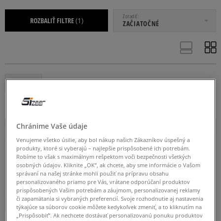
OD
DO
Zoradiť
ROZBALIŤ FILTRE
(1)
ZAČIATOČNÉ
ADIDAS
Odstráň
S
M
L
XL
XXL
Viac
Chránime Vaše údaje
Venujeme všetko úsilie, aby bol nákup našich Zákazníkov úspešný a
produkty, ktoré si vyberajú – najlepšie prispôsobené ich potrebám.
ŠTANDARDNÝ
Robíme to však s maximálnym rešpektom voči bezpečnosti všetkých
osobných údajov. Kliknite „OK”, ak chcete, aby sme informácie o Vašom
správaní na našej stránke mohli použiť na prípravu obsahu
personalizovaného priamo pre Vás, vrátane odporúčaní produktov
prispôsobených Vašim potrebám a záujmom, personalizovanej reklamy
či zapamätania si vybraných preferencií. Svoje rozhodnutie aj nastavenia
týkajúce sa súborov cookie môžete kedykoľvek zmeniť, a to kliknutím na
„Prispôsobiť”. Ak nechcete dostávať personalizovanú ponuku produktov
-10 % S KÓDOM: TOP (MIN. 70 €)
-10 % S KÓDOM: TOP (MIN. 70 €)