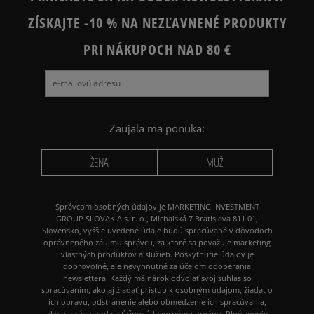
ZÍSKAJTE -10 % NA NEZĽAVNENÉ PRODUKTY
PRI NÁKUPOCH NAD 80 €
Zaujala ma ponuka:
ŽENA
MUŽ
Správcom osobných údajov je MARKETING INVESTMENT
GROUP SLOVAKIA s. r. o., Michalská 7 Bratislava 811 01,
Slovensko, vyššie uvedené údaje budú spracúvané v dôvodoch
oprávneného záujmu správcu, za ktoré sa považuje marketing
vlastných produktov a služieb. Poskytnutie údajov je
dobrovoľné, ale nevyhnutné za účelom odoberania
newslettera. Každý má nárok odvolať svoj súhlas so
spracúvaním, ako aj žiadať prístup k osobným údajom, žiadať o
ich opravu, odstránenie alebo obmedzenie ich spracúvania,
ako aj právo podať sťažnosť dozornému orgánu. Plné znenie