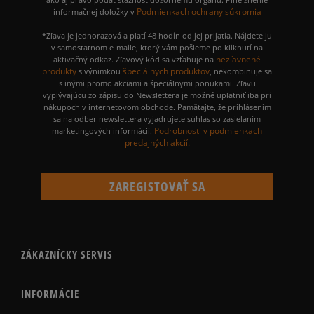
Podmienkach ochrany súkromia
informačnej doložky v
*Zľava je jednorazová a platí 48 hodín od jej prijatia. Nájdete ju
v samostatnom e-maile, ktorý vám pošleme po kliknutí na
nezľavnené
aktivačný odkaz. Zľavový kód sa vzťahuje na
produkty
špeciálnych produktov
s výnimkou
, nekombinuje sa
s inými promo akciami a špeciálnymi ponukami. Zľavu
vyplývajúcu zo zápisu do Newslettera je možné uplatniť iba pri
nákupoch v internetovom obchode. Pamätajte, že prihlásením
sa na odber newslettera vyjadrujete súhlas so zasielaním
Podrobnosti v podmienkach
marketingových informácií.
predajných akcií.
ZÁKAZNÍCKY SERVIS
INFORMÁCIE