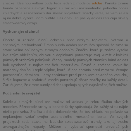
značke. Ideálnou voľbou bude teda jeden z modelov
adidas
. Pánske zimné
bundy označené slávnym logom sú zárukou maximálneho pohodlia počas
chladných a zasnežených dní. Avšak projektanti značky vedia, že vám záleží
aj na dobre vyzerajúcom outfite. Bez obáv. Tri pásiky adidas zaručujú skvelý
streetwearový dizajn.
Vychutnajte si zimu!
Chcete si zaručiť účinnú ochranu pred nízkymi teplotami, vetrom a
snehovými prehánkami? Zimná bunda adidas pre mužov spôsobí, že zima sa
stane vašim obľúbenými zimným obdobím. Značka, ktorá je známa vysoko
kvalitným oblečením, obuvou a doplnkami potvrdzuje svoj kumšt v kolekcii
pánskych vrchných pokrývok. Všetky modely pánskych zimných búnd adidas
boli vyrobené z najkvalitnejších materiálov. Pevné a trvácne vonkajšie
materiály dopĺňajú teplé výplne, ktoré účinne chránia pred mrazmi. Venujte
pozornosť aj detailom - lemy chrániace pred prienikom chladného vzduchu,
širšie kapucne a praktické vrecká potvrdzujú dôraz značky na každý detail.
Zaručujeme, že zimné bundy adidas uspokoja aj tých najnáročnejších mužov.
Podčiarknite svoj štýl
Kolekcia zimných búnd pre mužov od adidas je celou škálou skvelých
modelov. Rôznorodé strihy a bohaté farby spôsobujú, že každý si tu nájde
niečo pre seba. Značka adidas dokonale vie, že bez ohľadu na počasie sa
neplánujete vzdať svojho autentického mestského looku. Vo svojich
projektoch teda stavia na klasické streetwearové trendy, ako aj trochu
avantgardnejšie nápady. Môžete si vyberať spomedzi univerzálnych