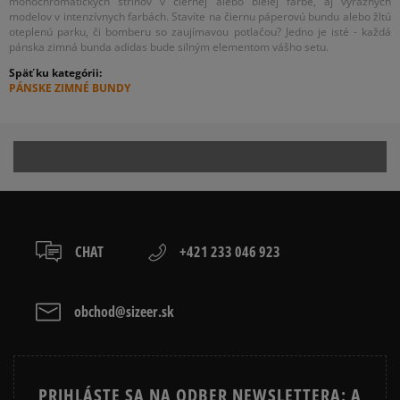
monochromatických strihov v čiernej alebo bielej farbe, aj výrazných
modelov v intenzívnych farbách. Stavíte na čiernu páperovú bundu alebo žltú
oteplenú parku, či bomberu so zaujímavou potlačou? Jedno je isté - každá
pánska zimná bunda adidas bude silným elementom vášho setu.
Späť ku kategórii:
PÁNSKE ZIMNÉ BUNDY
CHAT
+421 233 046 923
obchod@sizeer.sk
PRIHLÁSTE SA NA ODBER NEWSLETTERA: A