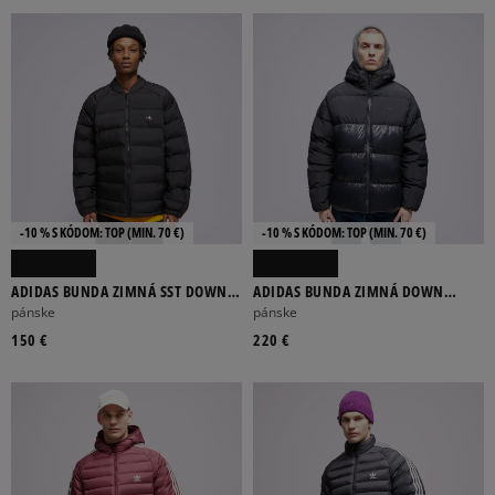
PÁPEROVÉ
ZIMNÉ
BEZ KAPUCNE
CEZ HLAVU
NA ZIPS
Viac
FILTROVAŤ PRODUKTY
-10 % S KÓDOM: TOP (MIN. 70 €)
-10 % S KÓDOM: TOP (MIN. 70 €)
ADIDAS BUNDA ZIMNÁ SST DOWN
ADIDAS BUNDA ZIMNÁ DOWN
ODSTRÁNIŤ VYBRANÉ
JKT
REGEN ADIC
pánske
pánske
150 €
220 €