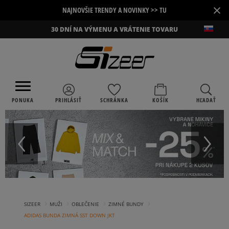
×
NAJNOVŠIE TRENDY A NOVINKY >> TU
30 DNÍ NA VÝMENU A VRÁTENIE TOVARU
PONUKA
PRIHLÁSIŤ
SCHRÁNKA
KOŠÍK
HĽADAŤ
›
›
›
›
SIZEER
MUŽI
OBLEČENIE
ZIMNÉ BUNDY
ADIDAS BUNDA ZIMNÁ SST DOWN JKT