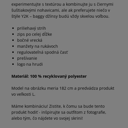
experimentujte s textúrou a kombinujte ju s čiernymi
šuštiakovými nohavicami, ale ak preferujete niečo v
štýle Y2K – baggy džínsy budú vždy skvelou voľbou.
priliehavý strih
zips po celej dĺžke
bočné vrecká
manžety na rukávoch
regulovateľná spodná časť
prešívanie
logo na hrudi
Materiál: 100 % recyklovaný polyester
Model na obrázku meria 182 cm a predvádza produkt
vo veľkosti L.
Máme kombináciu! Zistite, k čomu sa bude tento
produkt hodiť - inšpirujte sa outfitom z fotografie,
alebo tým, čo nájdete vo svojej skrini!