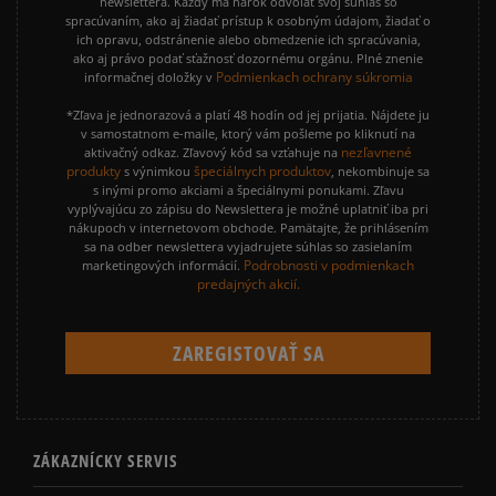
newslettera. Každý má nárok odvolať svoj súhlas so
spracúvaním, ako aj žiadať prístup k osobným údajom, žiadať o
ich opravu, odstránenie alebo obmedzenie ich spracúvania,
ako aj právo podať sťažnosť dozornému orgánu. Plné znenie
Podmienkach ochrany súkromia
informačnej doložky v
*Zľava je jednorazová a platí 48 hodín od jej prijatia. Nájdete ju
v samostatnom e-maile, ktorý vám pošleme po kliknutí na
nezľavnené
aktivačný odkaz. Zľavový kód sa vzťahuje na
produkty
špeciálnych produktov
s výnimkou
, nekombinuje sa
s inými promo akciami a špeciálnymi ponukami. Zľavu
vyplývajúcu zo zápisu do Newslettera je možné uplatniť iba pri
nákupoch v internetovom obchode. Pamätajte, že prihlásením
sa na odber newslettera vyjadrujete súhlas so zasielaním
Podrobnosti v podmienkach
marketingových informácií.
predajných akcií.
ZÁKAZNÍCKY SERVIS