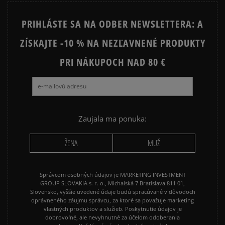
PRIHLÁSTE SA NA ODBER NEWSLETTERA: A
ZÍSKAJTE -10 % NA NEZĽAVNENÉ PRODUKTY
Ako zhromažďujeme recenzie?
PRI NÁKUPOCH NAD 80 €
Recenzie zákazníkov
Vymazať
Hľadať
Zaujala ma ponuka:
ŽENA
MUŽ
Správcom osobných údajov je MARKETING INVESTMENT
GROUP SLOVAKIA s. r. o., Michalská 7 Bratislava 811 01,
Slovensko, vyššie uvedené údaje budú spracúvané v dôvodoch
oprávneného záujmu správcu, za ktoré sa považuje marketing
vlastných produktov a služieb. Poskytnutie údajov je
dobrovoľné, ale nevyhnutné za účelom odoberania