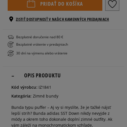
PRIDAŤ DO KOŠÍKA
M
ZISTIŤ DOSTUPNOSŤ V NAŠICH KAMENNÝCH PREDAJNIACH
Informovať o
L
Bezplatné doručenie nad 80 €
dostupnosti
Bezplatné vrátenie v predajniach
30 dní na výmenu alebo vrátenie
Informovať o
XL
dostupnosti
OPIS PRODUKTU
Kód výrobcu:
IZ1841
Kategória:
Zimné bundy
Bunda typu puffer – Aj vy si myslíte, že je ťažké nájsť
lepší strih? Bunda adidas SST Down nikdy nevyjde z
módy a okrem toho dokonale doplní zimné outfity. Ak
vám záleží na monochromatickom vzhľade,