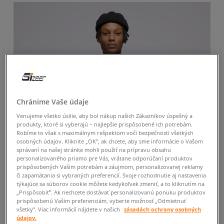
Chránime Vaše údaje
Venujeme všetko úsilie, aby bol nákup našich Zákazníkov úspešný a
produkty, ktoré si vyberajú – najlepšie prispôsobené ich potrebám.
Robíme to však s maximálnym rešpektom voči bezpečnosti všetkých
osobných údajov. Kliknite „OK”, ak chcete, aby sme informácie o Vašom
správaní na našej stránke mohli použiť na prípravu obsahu
personalizovaného priamo pre Vás, vrátane odporúčaní produktov
prispôsobených Vašim potrebám a záujmom, personalizovanej reklamy
či zapamätania si vybraných preferencií. Svoje rozhodnutie aj nastavenia
týkajúce sa súborov cookie môžete kedykoľvek zmeniť, a to kliknutím na
„Prispôsobiť”. Ak nechcete dostávať personalizovanú ponuku produktov
prispôsobenú Vašim preferenciám, vyberte možnosť „Odmietnuť
-10 % S KÓDOM: TOP (MIN. 70 €)
všetky”. Viac informácií nájdete v našich
zásadách ochrany osobných
údajov.