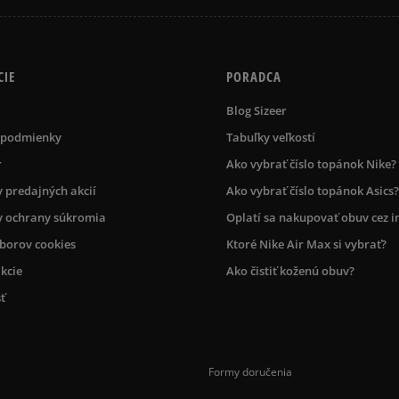
CIE
PORADCA
Blog Sizeer
 podmienky
Tabuľky veľkostí
r
Ako vybrať číslo topánok Nike?
 predajných akcií
Ako vybrať číslo topánok Asics?
 ochrany súkromia
Oplatí sa nakupovať obuv cez i
úborov cookies
Ktoré Nike Air Max si vybrať?
kcie
Ako čistiť koženú obuv?
ť
Formy doručenia