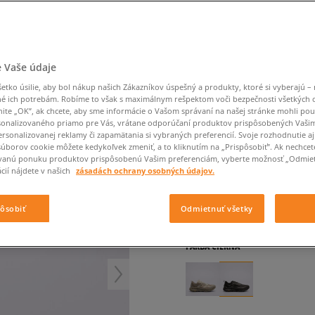
Converse Chuck Taylor
Havaianas
Ľadvinky
Confront
Champion
EMU Australia
All Star
Klobúky
Ľadvinky
Dickies
Klobúky
Converse
Confront
Ellesse
Nike Air Max 90
Tašky
Klobúky
Saucony
Peráčníky
Crocs
Converse
Fila
Nike Air Max DN8
-50 % na druhé balenie
Rukavice
Clarks
Dr. Martens
DC
Jansport
ponožiek
HOKA MAFATE SPEED 4
 Vaše údaje
Nike Air Force 1 LV8
-50 % na druhé balení
Eastpak
Dickies
Jordan
ponožek
Jordan 4
pánske, bežecká
tko úsilie, aby bol nákup našich Zákazníkov úspešný a produkty, ktoré si vyberajú – 
Empire
Eastpak
Lacoste
é ich potrebám. Robíme to však s maximálnym rešpektom voči bezpečnosti všetkých
New Balance 530
nite „OK”, ak chcete, aby sme informácie o Vašom správaní na našej stránke mohli pou
0.0
(
0
)
New Balance 1906
onalizovaného priamo pre Vás, vrátane odporúčaní produktov prispôsobených Vaši
rsonalizovanej reklamy či zapamätania si vybraných preferencií. Svoje rozhodnutie aj
154
€
Puma Speedcat
cena s DP
súborov cookie môžete kedykoľvek zmeniť, a to kliknutím na „Prispôsobiť”. Ak nechcet
vanú ponuku produktov prispôsobenú Vašim preferenciám, vyberte možnosť „Odmiet
Puma Suede XL
cií nájdete v našich
zásadách ochrany osobných údajov.
185
€
-17%
(najnižšia cena za po
Puma Palermo
190
€
-19%
(počiatočná cena)
Asics Gel-NYC Rugged
pôsobiť
Odmietnuť všetky
+ 154 BODOV V
SIZEERCL
FARBA
ČIERNA