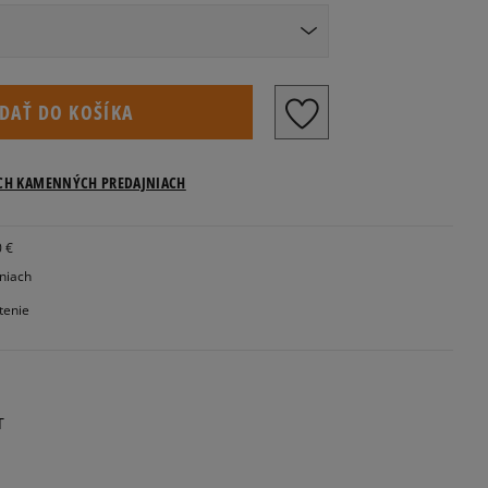
Veľkosti US
IDAŤ DO KOŠÍKA
Informovať o dostupnosti
ICH KAMENNÝCH PREDAJNIACH
0 €
jniach
tenie
T