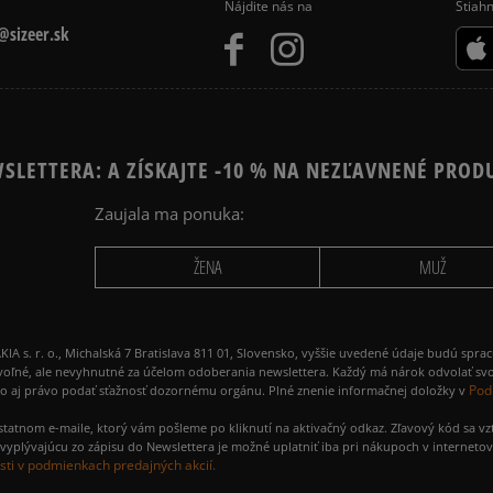
Nájdite nás na
Stiahn
sizeer.sk
SLETTERA: A ZÍSKAJTE -10 % NA NEZĽAVNENÉ PROD
Zaujala ma ponuka:
ŽENA
MUŽ
 r. o., Michalská 7 Bratislava 811 01, Slovensko, vyššie uvedené údaje budú spra
voľné, ale nevyhnutné za účelom odoberania newslettera. Každý má nárok odvolať svo
Pod
ako aj právo podať sťažnosť dozornému orgánu. Plné znenie informačnej doložky v
amostatnom e-maile, ktorý vám pošleme po kliknutí na aktivačný odkaz. Zľavový kód sa v
yplývajúcu zo zápisu do Newslettera je možné uplatniť iba pri nákupoch v interneto
ti v podmienkach predajných akcií.