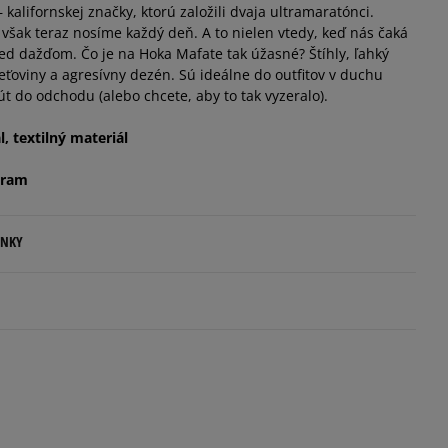
kalifornskej značky, ktorú založili dvaja ultramaratónci.
šak teraz nosíme každý deň. A to nielen vtedy, keď nás čaká
ed dažďom. Čo je na Hoka Mafate tak úžasné? Štíhly, ľahký
sieťoviny a agresívny dezén. Sú ideálne do outfitov v duchu
út do odchodu (alebo chcete, aby to tak vyzeralo).
, textilný materiál
bram
ENKY
.
ovné dni.
ia:
odukt nemá žiadne recenzie
kamenná pobočka, výdejné boxy: Z-BOX),
esu,