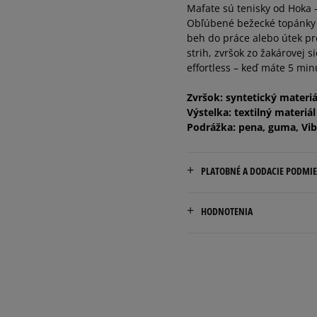
Mafate sú tenisky od Hoka – 
45 1/3
Obľúbené bežecké topánky v
beh do práce alebo útek pr
strih, zvršok zo žakárovej 
46
effortless – keď máte 5 min
Zvršok: syntetický materiál
Výstelka: textilný materiál
Podrážka: pena, guma, Vi
PLATOBNÉ A DODACIE PODMI
Doručenie zadarmo od 80 €
HODNOTENIA
Dodacia lehota: 2 až 6 prac
Dostupné spôsoby doručen
Pr
kuriér,
packeta (zásielkovňa - 
slovenská pošta - na adr