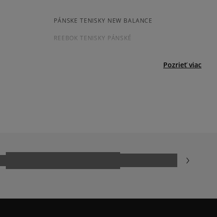
jni.
PÁNSKE TENISKY NEW BALANCE
REEBOK TENISKY PÁNSKÉ
PÁNSKÉ BIELE TENISKY
Pozrieť viac
ADIDAS SAMBA
AR
JORDAN AIR 1
NIKE AIR FORCE 1
NIKE DUNK
REEBOK CLASSIC