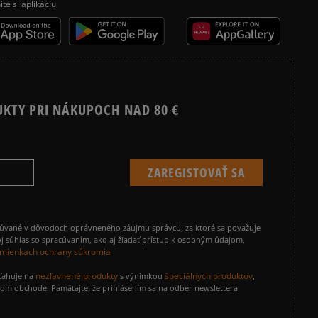
ite si aplikáciu
UKTY PRI NÁKUPOCH NAD 80 €
cúvané v dôvodoch oprávneného záujmu správcu, za ktoré sa považuje
j súhlas so spracúvaním, ako aj žiadať prístup k osobným údajom,
mienkach ochrany súkromia
nezľavnené produkty
špeciálnych produktov
zťahuje na
s výnimkou
,
vom obchode. Pamätajte, že prihlásením sa na odber newslettera