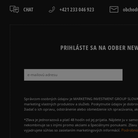
CHAT
+421 233 046 923
obchod@
PRIHLÁSTE SA NA ODBER NEW
Správcom osobných údajov je MARKETING INVESTMENT GROUP SLOVAKIA s.
marketing vlastných produktov a služieb. Poskytnutie údajov je dobro
žiadať o ich opravu, odstránenie alebo obmedzenie ich spracúvania, 
*Zľava je jednorazová a platí 48 hodín od jej prijatia. Nájdete ju v s
nekombinuje sa s inými promo akciami a špeciálnymi ponukami. Zľavu v
Podrobnos
vyjadrujete súhlas so zasielaním marketingových informácií.