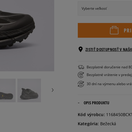
Vyberte veľkosť
Veľkosti EU
PR
41 1/3
ZISTIŤ DOSTUPNOSŤ V NAŠ
42
Bezplatné doručenie nad 8
42 2/3
Bezplatné vrátenie v preda
30 dní na výmenu alebo vrá
43 1/3
OPIS PRODUKTU
44
Kód výrobcu:
1168450BCK
44 2/3
Kategória:
Bežecká