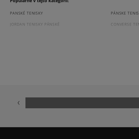
Populárne v tejto kategórii:
PANSKÉ TENISKY
PÁNSKE TENIS
JORDAN TENISKY PÁNSKÉ
CONVERSE TE
TENISKY PUMA PÁNSKE
PÁNSKE TENIS
Prezrite si populárne kolekcie pánskych tenisiek:
ADIDAS CAMPUS
ADIDAS GAZE
ADIDAS SUPERSTAR
AIR JORDAN
JORDAN 4
NEW BALANCE
NIKE AIR FORCE 1 07
NIKE AIR FORC
NIKE P-6000
NIKE SHOX
VANS OLD SKOOL
VANS SK8