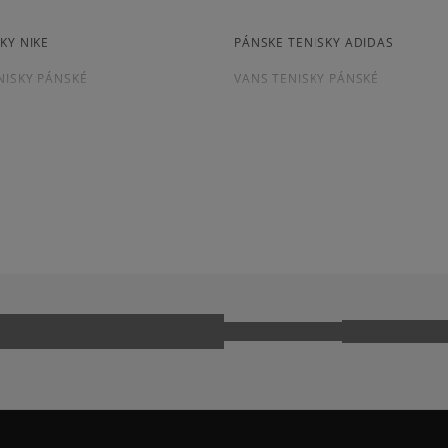
osobné prevzatie v preda
Dostupné spôsoby platby:
KY NIKE
PÁNSKE TENISKY ADIDAS
prevod,
kartou,
NISKY PÁNSKÉ
VANS TENISKY PÁNSKÉ
platba na dobierku.
KY FILA
ČIERNE TENISKY PÁNSKÉ
LLE
ADIDAS HANDBALL SPEZIAL
CONVERSE CUCK TAYLOR ALL ST
 740
NEW BALANCE 9060
E 1 LV8
NIKE AIR MAX 90
PUMA SUEDE