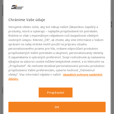
OD
DO
Zoradiť
ROZBALIŤ FILTRE
ZAČIATOČNÉ
Chránime Vaše údaje
Venujeme všetko úsilie, aby bol nákup našich Zákazníkov úspešný a
DETSKÉ
produkty, ktoré si vyberajú – najlepšie prispôsobené ich potrebám.
Robíme to však s maximálnym rešpektom voči bezpečnosti všetkých
osobných údajov. Kliknite „OK”, ak chcete, aby sme informácie o Vašom
správaní na našej stránke mohli použiť na prípravu obsahu
personalizovaného priamo pre Vás, vrátane odporúčaní produktov
prispôsobených Vašim potrebám a záujmom, personalizovanej reklamy
či zapamätania si vybraných preferencií. Svoje rozhodnutie aj nastavenia
týkajúce sa súborov cookie môžete kedykoľvek zmeniť, a to kliknutím na
„Prispôsobiť”. Ak nechcete dostávať personalizovanú ponuku produktov
prispôsobenú Vašim preferenciám, vyberte možnosť „Odmietnuť
21
22
23,5
26,5
všetky”. Viac informácií nájdete v našich
zásadách ochrany osobných
údajov.
Prispôsobiť
REEBOK ROYAL CL JOG 3.0
REEBOK ROYAL CL JOG 3.0
BIELA
detské
detské
OK
14 €
14 €
40 €
40 €
19 €
-
najnižšia cena
19 €
-
najnižšia cena