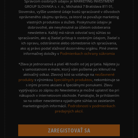
Správcom osobných údajov je MARKETING INVESTMENT
GROUP SLOVAKIA s. r. o., Michalská 7 Bratislava 811 01,
Slovensko, vyššie uvedené údaje budú spracúvané v dôvodoch
oprávneného záujmu správcu, za ktoré sa považuje marketing
vlastných produktov a služieb. Poskytnutie údajov je
dobrovoľné, ale nevyhnutné za účelom odoberania
newslettera. Každý má nárok odvolať svoj súhlas so
spracúvaním, ako aj žiadať prístup k osobným údajom, žiadať o
ich opravu, odstránenie alebo obmedzenie ich spracúvania,
ako aj právo podať sťažnosť dozornému orgánu. Plné znenie
Podmienkach ochrany súkromia
informačnej doložky v
*Zľava je jednorazová a platí 48 hodín od jej prijatia. Nájdete ju
v samostatnom e-maile, ktorý vám pošleme po kliknutí na
nezľavnené
aktivačný odkaz. Zľavový kód sa vzťahuje na
produkty
špeciálnych produktov
s výnimkou
, nekombinuje sa
s inými promo akciami a špeciálnymi ponukami. Zľavu
vyplývajúcu zo zápisu do Newslettera je možné uplatniť iba pri
nákupoch v internetovom obchode. Pamätajte, že prihlásením
sa na odber newslettera vyjadrujete súhlas so zasielaním
Podrobnosti v podmienkach
marketingových informácií.
predajných akcií.