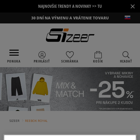
×
NAJNOVŠIE TRENDY A NOVINKY >> TU
30 DNÍ NA VÝMENU A VRÁTENIE TOVARU
PONUKA
PRIHLÁSIŤ
SCHRÁNKA
KOŠÍK
HĽADAŤ
›
SIZEER
REEBOK ROYAL
REEBOK ROYAL
(
2
)