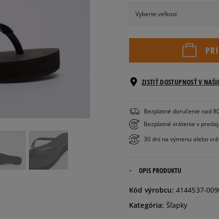
Vyberte veľkosť
Veľkosti EU
PR
35/36
ZISTIŤ DOSTUPNOSŤ V NAŠ
37/38
Bezplatné doručenie nad 8
39/40
Bezplatné vrátenie v preda
30 dní na výmenu alebo vrá
41/42
OPIS PRODUKTU
Kód výrobcu:
4144537-009
Kategória:
Šľapky