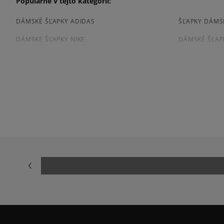
Populárne v tejto kategórii:
DÁMSKÉ ŠĽAPKY ADIDAS
ŠĽAPKY DÁMS
DÁMSKE ŠĽAPKY NIKE
DÁMSKÉ ŠĽAP
ČIERNE DÁMSKÉ ŠĽAPKY
Prezrite si populárne kolekcie tenisiek:
ADIDAS ADILETTE
NIKE VICTORI
BIRKENSTOCK ARIZONA
BIRKENSTOCK