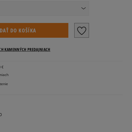
Veľkosti US
IDAŤ DO KOŠÍKA
ICH KAMENNÝCH PREDAJNIACH
0 €
Informovať o dostupnosti
jniach
tenie
Informovať o dostupnosti
0