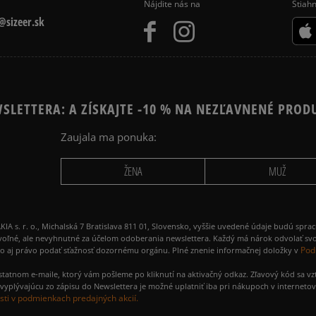
Nájdite nás na
Stiahn
sizeer.sk
SLETTERA: A ZÍSKAJTE -10 % NA NEZĽAVNENÉ PROD
Zaujala ma ponuka:
ŽENA
MUŽ
 r. o., Michalská 7 Bratislava 811 01, Slovensko, vyššie uvedené údaje budú spra
voľné, ale nevyhnutné za účelom odoberania newslettera. Každý má nárok odvolať svo
Pod
ako aj právo podať sťažnosť dozornému orgánu. Plné znenie informačnej doložky v
amostatnom e-maile, ktorý vám pošleme po kliknutí na aktivačný odkaz. Zľavový kód sa v
yplývajúcu zo zápisu do Newslettera je možné uplatniť iba pri nákupoch v interneto
ti v podmienkach predajných akcií.