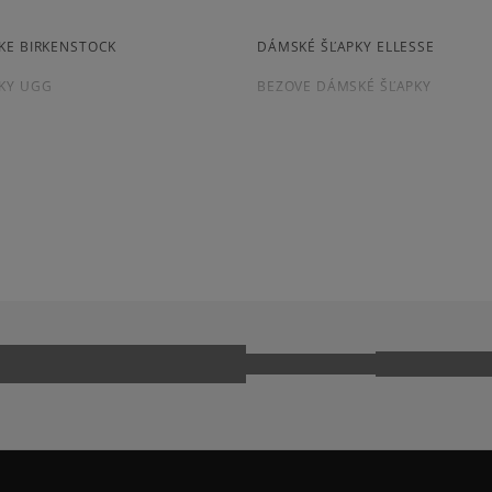
osobné prevzatie v preda
7
počet rece
Dostupné spôsoby platby:
KE BIRKENSTOCK
DÁMSKÉ ŠĽAPKY ELLESSE
zo všetkých
prevod,
Získané recenzie a
kartou,
KY UGG
BEZOVE DÁMSKÉ ŠĽAPKY
platba na dobierku.
NIKE VICTORI ONE
Ako zhromažďujeme r
 BOSTON
CHAMPION SOFT SLIPPER