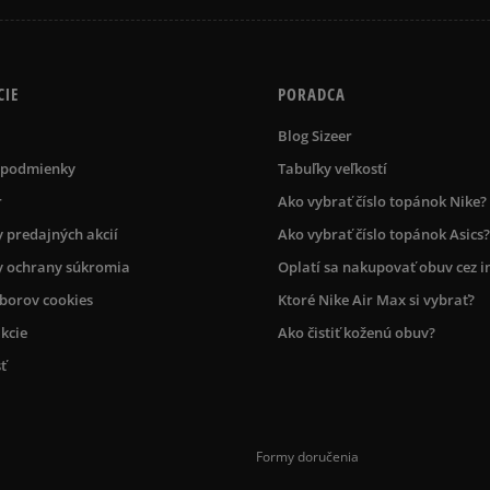
CIE
PORADCA
Blog Sizeer
 podmienky
Tabuľky veľkostí
r
Ako vybrať číslo topánok Nike?
 predajných akcií
Ako vybrať číslo topánok Asics?
 ochrany súkromia
Oplatí sa nakupovať obuv cez i
úborov cookies
Ktoré Nike Air Max si vybrať?
kcie
Ako čistiť koženú obuv?
ť
Formy doručenia