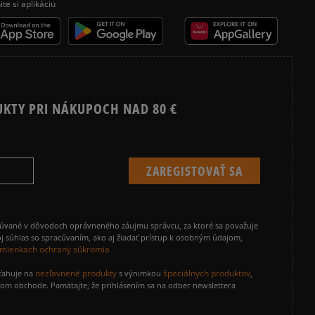
ite si aplikáciu
UKTY PRI NÁKUPOCH NAD 80 €
cúvané v dôvodoch oprávneného záujmu správcu, za ktoré sa považuje
j súhlas so spracúvaním, ako aj žiadať prístup k osobným údajom,
mienkach ochrany súkromia
nezľavnené produkty
špeciálnych produktov
zťahuje na
s výnimkou
,
vom obchode. Pamätajte, že prihlásením sa na odber newslettera