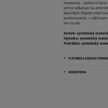
Havaianas – kultúrna fúzia 
jemne odkazuje na americký
klasických šľapiek inšpir
kombinovanie – s džínsami a
len na vás.
Zvršok: syntetický materiá
Výstelka: syntetický mater
Podrážka: syntetický mate
PLATOBNÉ A DODACIE PODMI
Doručenie zadarmo od 80 €
HODNOTENIA
Dodacia lehota: 2 až 6 prac
Dostupné spôsoby doručen
kuriér,
packeta (zásielkovňa - 
5.0
slovenská pošta - na adr