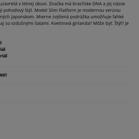
uzavretá v letnej obuvi. Značka má brazílske DNA a jej názov
 pohodový štýl. Model Slim Flatform je modernou verziou
ovaných Japonskom. Mierne zvýšená podrážka umožňuje ľahké
j so vzdušnými šatami. Kvetinová girlanda? Môže byť. Štýl? Je
l
iál
riál
ENKY
.
ovné dni.
ia:
5
100%
kamenná pobočka, výdejné boxy: Z-BOX),
esu,
4
0%