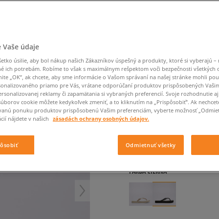
Converse Chuck Taylor
Havaianas
Ľadvinky
Confront
Champion
EMU Australia
All Star
Klobúky
Ľadvinky
Dickies
Klobúky
Converse
Confront
Ellesse
Nike Air Max 90
Tašky
Klobúky
Saucony
Peráčníky
Crocs
Converse
Fila
Nike Air Max DN8
-50 % na druhé balenie
Rukavice
Clarks
Dr. Martens
DC
Jansport
ponožiek
HAVAIANAS SLIM FL
 Vaše údaje
Nike Air Force 1 LV8
-50 % na druhé balení
Eastpak
Dickies
Jordan
ponožek
Jordan 4
dámske, šľapky
tko úsilie, aby bol nákup našich Zákazníkov úspešný a produkty, ktoré si vyberajú – 
Empire
Eastpak
Lacoste
é ich potrebám. Robíme to však s maximálnym rešpektom voči bezpečnosti všetkých
New Balance 530
nite „OK”, ak chcete, aby sme informácie o Vašom správaní na našej stránke mohli pou
5.0
(
7
)
New Balance 1906
onalizovaného priamo pre Vás, vrátane odporúčaní produktov prispôsobených Vaši
rsonalizovanej reklamy či zapamätania si vybraných preferencií. Svoje rozhodnutie aj
30
€
Puma Speedcat
cena s DPH
súborov cookie môžete kedykoľvek zmeniť, a to kliknutím na „Prispôsobiť”. Ak nechcet
vanú ponuku produktov prispôsobenú Vašim preferenciám, vyberte možnosť „Odmiet
Puma Suede XL
cií nájdete v našich
zásadách ochrany osobných údajov.
33
€
-9%
(najnižšia cena za posl
Puma Palermo
33
€
-9%
(počiatočná cena)
Asics Gel-NYC Rugged
pôsobiť
Odmietnuť všetky
+ 30 BODOV V
SIZEERCLU
FARBA
ČIERNA