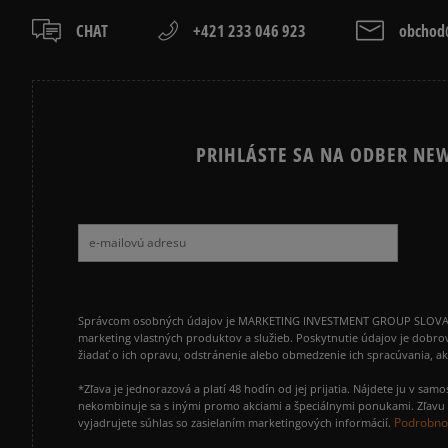
CHAT
+421 233 046 923
obchod@
PRIHLÁSTE SA NA ODBER NEW
Správcom osobných údajov je MARKETING INVESTMENT GROUP SLOVAKIA s.
marketing vlastných produktov a služieb. Poskytnutie údajov je dobro
žiadať o ich opravu, odstránenie alebo obmedzenie ich spracúvania, 
*Zľava je jednorazová a platí 48 hodín od jej prijatia. Nájdete ju v s
nekombinuje sa s inými promo akciami a špeciálnymi ponukami. Zľavu v
Podrobnos
vyjadrujete súhlas so zasielaním marketingových informácií.