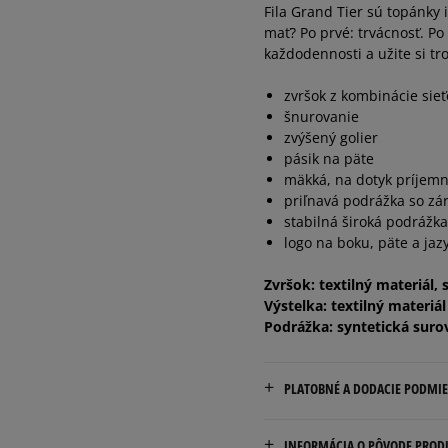
Fila Grand Tier sú topánky 
39,5
25,5 cm
mať? Po prvé: trvácnosť. Po
každodennosti a užite si t
40
26 cm
zvršok z kombinácie sieť
šnurovanie
zvýšený golier
pásik na päte
mäkká, na dotyk príjemn
priľnavá podrážka so zá
stabilná široká podrážka
logo na boku, päte a jaz
Zvršok: textilný materiál, 
Výstelka: textilný materiál
Podrážka: syntetická suro
PLATOBNÉ A DODACIE PODMI
Doručenie zadarmo od 80 €
INFORMÁCIA O PÔVODE PROD