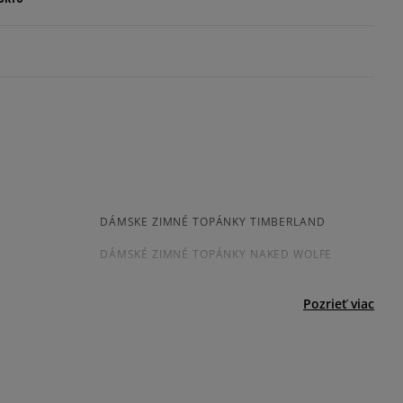
ovné dni.
p S.A.
ia:
kamenná pobočka, výdejné boxy: Z-BOX),
5
esu,
92%
Súhlas s
Počet
jni.
veľkosťou
hlasov: 2
4
4%
menšia
súhlasí
väčšia
ií
3
1%
s
DÁMSKE ZIMNÉ TOPÁNKY TIMBERLAND
né
Šírka
Počet hlasov: 2
2
DÁMSKÉ ZIMNÉ TOPÁNKY NAKED WOLFE
1%
úzka
štandar
široká
1
dná
1%
Pozrieť viac
EMU AUSTRALIA STINGER MICRO
VANS UA SK8 HI MTE
ecenzie?