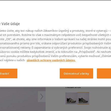
Converse Chuck Taylor
Havaianas
Starostlivosť o obuv
Confront
Champion
EMU Australia
Starostlivosť o obuv
Boxerky
All Star
Dickies
Čiapky
Converse
Confront
Ellesse
Čiapky
Klobúky
Nike Air Max 90
Saucony
Šály a rukavice
Crocs
Converse
Fila
Rukavice
Starostlivosť o obuv
Nike Air Max DN8
Clarks
Dr. Martens
DC
Jansport
Klobúky
Čiapky
FILA GRAND TIER MID
 Vaše údaje
Nike Air Force 1 LV8
Eastpak
Dickies
Jordan
Rukavice
Jordan 4
dámske, outdoor
tko úsilie, aby bol nákup našich Zákazníkov úspešný a produkty, ktoré si vyberajú – 
Empire
Eastpak
Lacoste
é ich potrebám. Robíme to však s maximálnym rešpektom voči bezpečnosti všetkých
New Balance 530
nite „OK”, ak chcete, aby sme informácie o Vašom správaní na našej stránke mohli pou
4.9
(
156
)
New Balance 1906
onalizovaného priamo pre Vás, vrátane odporúčaní produktov prispôsobených Vaši
rsonalizovanej reklamy či zapamätania si vybraných preferencií. Svoje rozhodnutie aj
36
€
Puma Speedcat
cena s DPH
súborov cookie môžete kedykoľvek zmeniť, a to kliknutím na „Prispôsobiť”. Ak nechcet
vanú ponuku produktov prispôsobenú Vašim preferenciám, vyberte možnosť „Odmiet
Puma Suede XL
cií nájdete v našich
zásadách ochrany osobných údajov.
60
€
-40%
(najnižšia cena za pos
Puma Palermo
60
€
-40%
(počiatočná cena)
Asics Gel-NYC Rugged
pôsobiť
Odmietnuť všetky
+ 36 BODOV V
SIZEERCLU
FARBA
SIVÁ