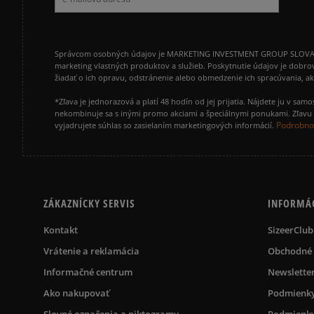
Správcom osobných údajov je MARKETING INVESTMENT GROUP SLOVAKIA s.
marketing vlastných produktov a služieb. Poskytnutie údajov je dobro
žiadať o ich opravu, odstránenie alebo obmedzenie ich spracúvania, 
*Zľava je jednorazová a platí 48 hodín od jej prijatia. Nájdete ju v s
nekombinuje sa s inými promo akciami a špeciálnymi ponukami. Zľavu v
Podrobnos
vyjadrujete súhlas so zasielaním marketingových informácií.
ZÁKAZNÍCKY SERVIS
INFORMÁ
Kontakt
SizeerClub
Vrátenie a reklamácia
Obchodné
Informačné centrum
Newslette
Ako nakupovať
Podmienky
Slovné označenia a piktogramy
Podmienky