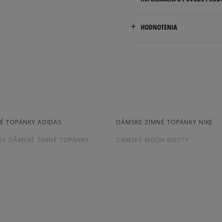
Dodacia lehota: 2 až 6 prac
Marketing Investment Grou
Dostupné spôsoby doručen
HODNOTENIA
os. Dywizjonu 303 Paw. 1
kuriér,
31-871 Cracow, Poland
packeta (zásielkovňa - 
slovenská pošta - na adr
contact@miggroup.com
osobné prevzatie v preda
4.9
Dostupné spôsoby platby:
prevod,
156
počet recenz
kartou,
platba na dobierku.
zo všetkých čia
É TOPÁNKY ADIDAS
DÁMSKE ZIMNÉ TOPÁNKY NIKE
Získané recenzie a overe
IA DÁMSKÉ ZIMNÉ TOPÁNKY
DÁMSKÉ MOON BOOTY
EURO HIKER
TIMBERLAND GREYFIELD
VANS SK8 HI MTE
Ako zhromažďujeme r