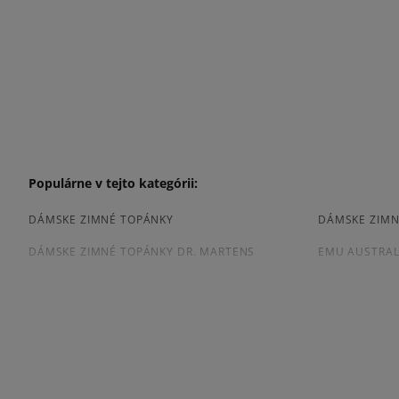
Populárne v tejto kategórii:
DÁMSKE ZIMNÉ TOPÁNKY
DÁMSKE ZIMN
DÁMSKE ZIMNÉ TOPÁNKY DR. MARTENS
EMU AUSTRAL
Prezrite si populárne kolekcie tenisiek:
TIMBERLAND 6 INCH PREMIUM
TIMBERLAND 
DR MARTENS 1460
MOON BOOT