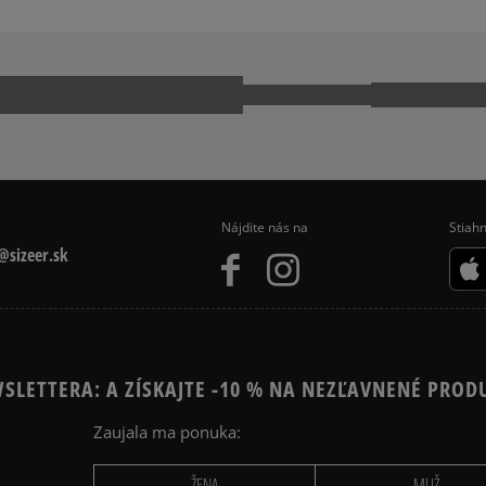
Nájdite nás na
Stiahn
sizeer.sk
SLETTERA: A ZÍSKAJTE -10 % NA NEZĽAVNENÉ PROD
Zaujala ma ponuka:
ŽENA
MUŽ