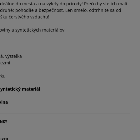
ideálne do mesta a na výlety do prírody! Prečo by ste ich mali
Informovať o dostupnosti
 druhé: pohodlie a bezpečnosť. Len smelo, odtrhnite sa od
rošku čerstvého vzduchu!
Informovať o dostupnosti
oviny a syntetických materiálov
á, výstelka
rezmi
yku
syntetický materiál
vina
ENKY
.
UKTU