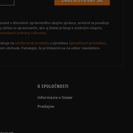
cúvané v dôvodoch oprávneného záujmu správcu, za ktoré sa považuje
j súhlas so spracúvaním, ako aj žiadať prístup k osobným údajom,
mienkach ochrany súkromia
nezľavnené produkty
špeciálnych produktov
zťahuje na
s výnimkou
,
vom obchode. Pamätajte, že prihlásením sa na odber newslettera
O SPOLOČNOSTI
Informácie o Sizeer
Predajne
nternet!