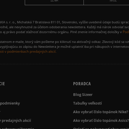
 r. o., Michalská 7 Bratislava 811 01, Slovensko, vyššie uvedené údaje budú spra
voľné, ale nevyhnutné za účelom odoberania newslettera. Každý má nárok odvolať svo
Pod
ako aj právo podať sťažnosť dozornému orgánu. Plné znenie informačnej doložky v
amostatnom e-maile, ktorý vám pošleme po kliknutí na aktivačný odkaz. Zľavový kód sa v
yplývajúcu zo zápisu do Newslettera je možné uplatniť iba pri nákupoch v interneto
ti v podmienkach predajných akcií.
CIE
PORADCA
Blog Sizeer
 podmienky
Tabuľky veľkostí
r
Ako vybrať číslo topánok Nike?
 predajných akcií
Ako vybrať číslo topánok Asics?
 ochrany súkromia
Oplatí sa nakupovať obuv cez i