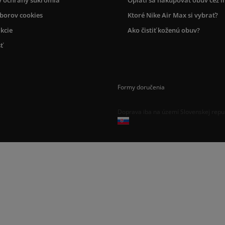
úborov cookies
Ktoré Nike Air Max si vybrať?
kcie
Ako čistiť koženú obuv?
ť
Formy doručenia
Doprava iba na území Slovenskej repu