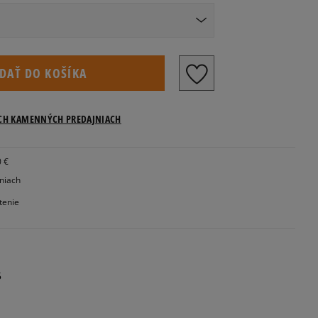
Veľkosti US
IDAŤ DO KOŠÍKA
ICH KAMENNÝCH PREDAJNIACH
0 €
Informovať o dostupnosti
jniach
tenie
Informovať o dostupnosti
Informovať o dostupnosti
5
Informovať o dostupnosti