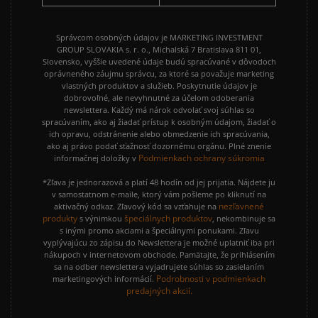
Správcom osobných údajov je MARKETING INVESTMENT
GROUP SLOVAKIA s. r. o., Michalská 7 Bratislava 811 01,
Slovensko, vyššie uvedené údaje budú spracúvané v dôvodoch
oprávneného záujmu správcu, za ktoré sa považuje marketing
vlastných produktov a služieb. Poskytnutie údajov je
dobrovoľné, ale nevyhnutné za účelom odoberania
newslettera. Každý má nárok odvolať svoj súhlas so
spracúvaním, ako aj žiadať prístup k osobným údajom, žiadať o
ich opravu, odstránenie alebo obmedzenie ich spracúvania,
ako aj právo podať sťažnosť dozornému orgánu. Plné znenie
Podmienkach ochrany súkromia
informačnej doložky v
*Zľava je jednorazová a platí 48 hodín od jej prijatia. Nájdete ju
v samostatnom e-maile, ktorý vám pošleme po kliknutí na
nezľavnené
aktivačný odkaz. Zľavový kód sa vzťahuje na
produkty
špeciálnych produktov
s výnimkou
, nekombinuje sa
s inými promo akciami a špeciálnymi ponukami. Zľavu
vyplývajúcu zo zápisu do Newslettera je možné uplatniť iba pri
nákupoch v internetovom obchode. Pamätajte, že prihlásením
sa na odber newslettera vyjadrujete súhlas so zasielaním
Podrobnosti v podmienkach
marketingových informácií.
predajných akcií.