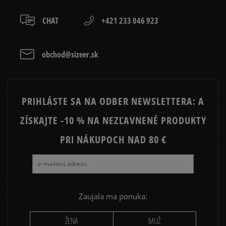
Recenzie zákazníkov
Prezrite si populárne kolekcie tenisiek:
CHAT
+421 233 046 923
TIMBERLAND 6 INCH PREMIUM
TIMBERLAND EURO HIKER
Vymazať
Hľadať
obchod@sizeer.sk
TIMBERLAND GREYFIELD
EMU AUSTRALIA STINGER MICRO
DR MARTENS 1460
MOON BOOT
VANS SK8 HI MTE
VANS UA SK8 HI MTE
PRIHLÁSTE SA NA ODBER NEWSLETTERA: A
ZÍSKAJTE -10 % NA NEZĽAVNENÉ PRODUKTY
PRI NÁKUPOCH NAD 80 €
Zaujala ma ponuka:
ŽENA
MUŽ