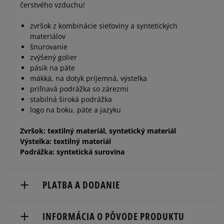
čerstvého vzduchu!
40
26 cm
Informovať o dostupnosti
zvršok z kombinácie sieťoviny a syntetických
materiálov
šnurovanie
zvýšený golier
pásik na päte
mäkká, na dotyk príjemná, výstelka
priľnavá podrážka so zárezmi
stabilná široká podrážka
logo na boku, päte a jazyku
Zvršok: textilný materiál, syntetický materiál
Výstelka: textilný materiál
Podrážka: syntetická surovina
PLATBA A DODANIE
Doručenie zadarmo od 80 €.
INFORMÁCIA O PÔVODE PRODUKTU