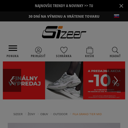
×
NAJNOVŠIE TRENDY A NOVINKY >> TU
30 DNÍ NA VÝMENU A VRÁTENIE TOVARU
PONUKA
PRIHLÁSIŤ
SCHRÁNKA
KOŠÍK
HĽADAŤ
›
›
›
›
SIZEER
ŽENY
OBUV
OUTDOOR
FILA GRAND TIER MID