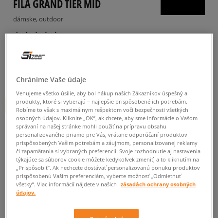
FILA GRAND TIER MID
dámske, outdoor
4.9
(
156
)
36
€
cena s DPH
60
€
-40%
(najnižšia cena za posledných 30 dní pred zľavou)
Chránime Vaše údaje
60
€
-40%
(počiatočná cena)
Venujeme všetko úsilie, aby bol nákup našich Zákazníkov úspešný a
produkty, ktoré si vyberajú – najlepšie prispôsobené ich potrebám.
+ 36 BODOV V
SIZEERCLUBE
Robíme to však s maximálnym rešpektom voči bezpečnosti všetkých
osobných údajov. Kliknite „OK”, ak chcete, aby sme informácie o Vašom
FARBA
BÉŽOVÁ
správaní na našej stránke mohli použiť na prípravu obsahu
personalizovaného priamo pre Vás, vrátane odporúčaní produktov
prispôsobených Vašim potrebám a záujmom, personalizovanej reklamy
či zapamätania si vybraných preferencií. Svoje rozhodnutie aj nastavenia
týkajúce sa súborov cookie môžete kedykoľvek zmeniť, a to kliknutím na
„Prispôsobiť”. Ak nechcete dostávať personalizovanú ponuku produktov
prispôsobenú Vašim preferenciám, vyberte možnosť „Odmietnuť
všetky”. Viac informácií nájdete v našich
zásadách ochrany osobných
Vyberte veľkosť
údajov.
Veľkosti EU
Veľkosti US