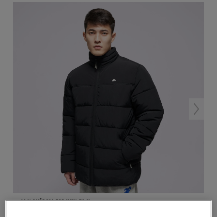
-10 % S KÓDOM: TOP (MIN. 70 €)