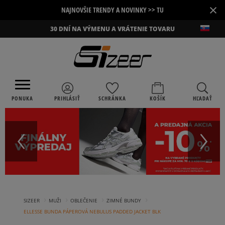
×
NAJNOVŠIE TRENDY A NOVINKY >> TU
30 DNÍ NA VÝMENU A VRÁTENIE TOVARU
PONUKA
PRIHLÁSIŤ
SCHRÁNKA
KOŠÍK
HĽADAŤ
›
›
›
›
SIZEER
MUŽI
OBLEČENIE
ZIMNÉ BUNDY
ELLESSE BUNDA PÁPEROVÁ NEBULUS PADDED JACKET BLK