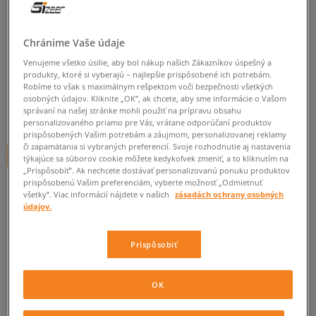
ELLESSE BUNDA PÁPEROVÁ
NEBULUS PADDED JACKET BLK
Chránime Vaše údaje
pánske, zimné bundy
Venujeme všetko úsilie, aby bol nákup našich Zákazníkov úspešný a
produkty, ktoré si vyberajú – najlepšie prispôsobené ich potrebám.
5.0
Robíme to však s maximálnym rešpektom voči bezpečnosti všetkých
(
5
)
osobných údajov. Kliknite „OK”, ak chcete, aby sme informácie o Vašom
správaní na našej stránke mohli použiť na prípravu obsahu
118
€
cena s DPH
personalizovaného priamo pre Vás, vrátane odporúčaní produktov
prispôsobených Vašim potrebám a záujmom, personalizovanej reklamy
či zapamätania si vybraných preferencií. Svoje rozhodnutie aj nastavenia
+ 118 BODOV V
SIZEERCLUBE
týkajúce sa súborov cookie môžete kedykoľvek zmeniť, a to kliknutím na
„Prispôsobiť”. Ak nechcete dostávať personalizovanú ponuku produktov
prispôsobenú Vašim preferenciám, vyberte možnosť „Odmietnuť
FARBA
ČIERNA
všetky”. Viac informácií nájdete v našich
zásadách ochrany osobných
údajov.
Prispôsobiť
Vyberte veľkosť
OK
S