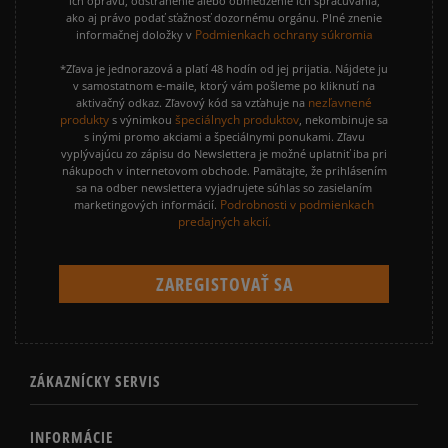
ich opravu, odstránenie alebo obmedzenie ich spracúvania,
ako aj právo podať sťažnosť dozornému orgánu. Plné znenie
Podmienkach ochrany súkromia
informačnej doložky v
*Zľava je jednorazová a platí 48 hodín od jej prijatia. Nájdete ju
v samostatnom e-maile, ktorý vám pošleme po kliknutí na
nezľavnené
aktivačný odkaz. Zľavový kód sa vzťahuje na
produkty
špeciálnych produktov
s výnimkou
, nekombinuje sa
s inými promo akciami a špeciálnymi ponukami. Zľavu
vyplývajúcu zo zápisu do Newslettera je možné uplatniť iba pri
nákupoch v internetovom obchode. Pamätajte, že prihlásením
sa na odber newslettera vyjadrujete súhlas so zasielaním
Podrobnosti v podmienkach
marketingových informácií.
predajných akcií.
ZÁKAZNÍCKY SERVIS
INFORMÁCIE