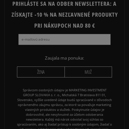
PRIHLÁSTE SA NA ODBER NEWSLETTERA: A
ZÍSKAJTE -10 % NA NEZĽAVNENÉ PRODUKTY
Ako zhromažďujeme recenzie?
PRI NÁKUPOCH NAD 80 €
Recenzie zákazníkov
Vymazať
Hľadať
Zaujala ma ponuka:
ŽENA
MUŽ
Správcom osobných údajov je MARKETING INVESTMENT
GROUP SLOVAKIA s. r. o., Michalská 7 Bratislava 811 01,
Slovensko, vyššie uvedené údaje budú spracúvané v dôvodoch
oprávneného záujmu správcu, za ktoré sa považuje marketing
vlastných produktov a služieb. Poskytnutie údajov je
dobrovoľné, ale nevyhnutné za účelom odoberania
newslettera. Každý má nárok odvolať svoj súhlas so
spracúvaním, ako aj žiadať prístup k osobným údajom, žiadať o