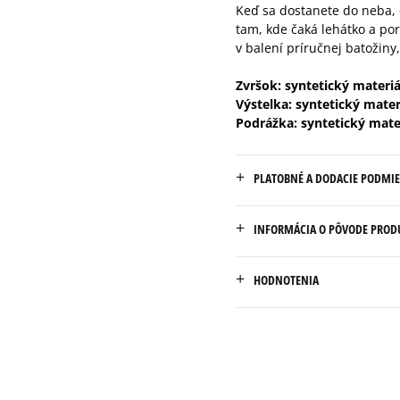
Keď sa dostanete do neba,
46
tam, kde čaká lehátko a porc
v balení príručnej batožiny
Zvršok: syntetický materiá
Výstelka: syntetický mater
Podrážka: syntetický mate
PLATOBNÉ A DODACIE PODMI
Doručenie zadarmo od 80 €
INFORMÁCIA O PÔVODE PROD
Dodacia lehota: 2 až 6 prac
Champion Europe S.R.L.
Dostupné spôsoby doručen
HODNOTENIA
Via dell'Agricoltura 51
kuriér,
41012 Carpi (MO), Italy
packeta (zásielkovňa - 
slovenská pošta - na adr
customerservice.chpeu@h
osobné prevzatie v preda
4.9
Dostupné spôsoby platby: