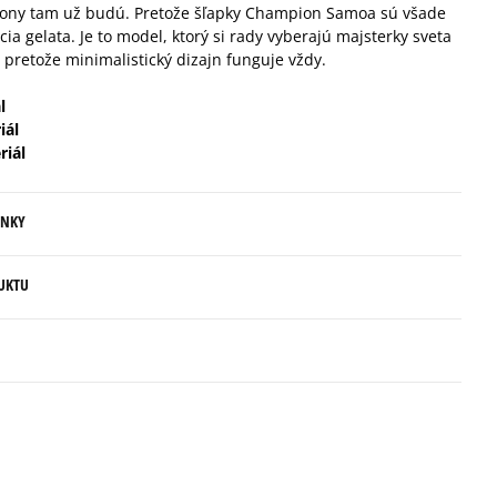
 ony tam už budú. Pretože šľapky Champion Samoa sú všade
Informovať o dostupnosti
ia gelata. Je to model, ktorý si rady vyberajú majsterky sveta
, pretože minimalistický dizajn funguje vždy.
l
iál
riál
ENKY
.
UKTU
ovné dni.
ia:
kamenná pobočka, výdejné boxy: Z-BOX),
5
esu,
96%
Počet
anes.com
Súhlas s
jni.
hlasov:
veľkosťou
36
4
3%