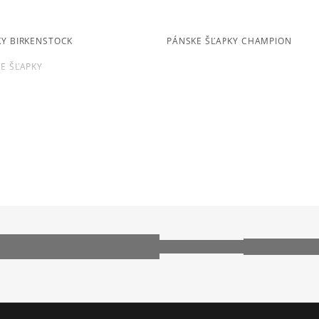
prevod,
359
počet recenz
kartou,
platba na dobierku.
zo všetkých čia
KY BIRKENSTOCK
PÁNSKE ŠĽAPKY CHAMPION
Získané recenzie a overe
E ŠĽAPKY
BIRKENSTOCK ARIZONA
PO
Ako zhromažďujeme r