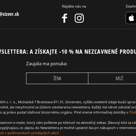
Nájdite nás na
Stiahn
sizeer.sk
SLETTERA: A ZÍSKAJTE -10 % NA NEZĽAVNENÉ PROD
Zaujala ma ponuka:
ŽENA
MUŽ
 r. o., Michalská 7 Bratislava 811 01, Slovensko, vyššie uvedené údaje budú spra
voľné, ale nevyhnutné za účelom odoberania newslettera. Každý má nárok odvolať svo
Pod
ako aj právo podať sťažnosť dozornému orgánu. Plné znenie informačnej doložky v
amostatnom e-maile, ktorý vám pošleme po kliknutí na aktivačný odkaz. Zľavový kód sa v
yplývajúcu zo zápisu do Newslettera je možné uplatniť iba pri nákupoch v interneto
ti v podmienkach predajných akcií.