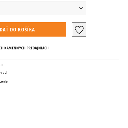
Veľkosti US
IDAŤ DO KOŠÍKA
ICH KAMENNÝCH PREDAJNIACH
Informovať o dostupnosti
0 €
Informovať o dostupnosti
jniach
tenie
Informovať o dostupnosti
1
Informovať o dostupnosti