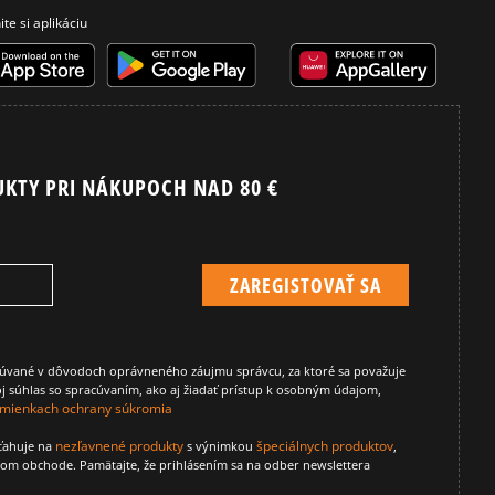
ite si aplikáciu
UKTY PRI NÁKUPOCH NAD 80 €
cúvané v dôvodoch oprávneného záujmu správcu, za ktoré sa považuje
j súhlas so spracúvaním, ako aj žiadať prístup k osobným údajom,
mienkach ochrany súkromia
nezľavnené produkty
špeciálnych produktov
zťahuje na
s výnimkou
,
vom obchode. Pamätajte, že prihlásením sa na odber newslettera