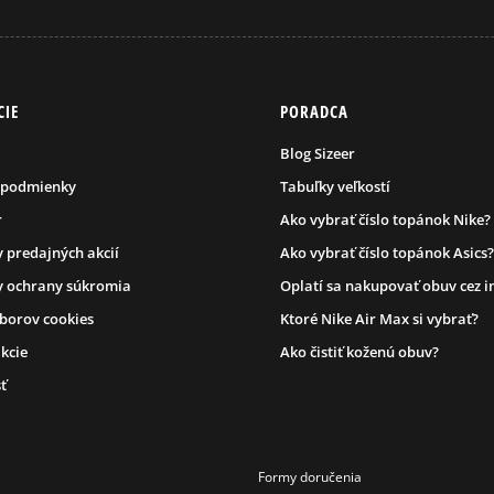
CIE
PORADCA
Blog Sizeer
 podmienky
Tabuľky veľkostí
r
Ako vybrať číslo topánok Nike?
 predajných akcií
Ako vybrať číslo topánok Asics?
 ochrany súkromia
Oplatí sa nakupovať obuv cez i
úborov cookies
Ktoré Nike Air Max si vybrať?
kcie
Ako čistiť koženú obuv?
ť
Formy doručenia