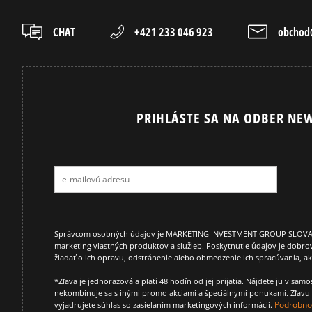
CHAT
+421 233 046 923
obchod@
PRIHLÁSTE SA NA ODBER NEW
Správcom osobných údajov je MARKETING INVESTMENT GROUP SLOVAKIA s.
marketing vlastných produktov a služieb. Poskytnutie údajov je dobro
žiadať o ich opravu, odstránenie alebo obmedzenie ich spracúvania, 
*Zľava je jednorazová a platí 48 hodín od jej prijatia. Nájdete ju v s
nekombinuje sa s inými promo akciami a špeciálnymi ponukami. Zľavu v
Podrobnos
vyjadrujete súhlas so zasielaním marketingových informácií.