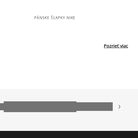
menšia
súhlasí
väčšia
ií
3
0%
s
PÁNSKE ŠĽAPKY NIKE
né
Šírka
Počet hlasov: 36
2
1%
úzka
štandar
široká
1
dná
1%
Pozrieť viac
BIRKENSTOCK BOSTON
ecenzie?
Recenzie zákazníkov
Vymazať
Hľadať