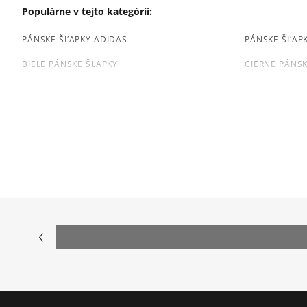
Populárne v tejto kategórii:
PÁNSKE ŠĽAPKY ADIDAS
PÁNSKE ŠĽAP
BIELE PÁNSKE ŠĽAPKY
CIERNE PÁNSK
Prezrite si populárne kolekcie tenisiek:
ADIDAS ADILETTE
NIKE VICTORI
CHAMPION SOFT SLIPPER
ELLESSE FLIP