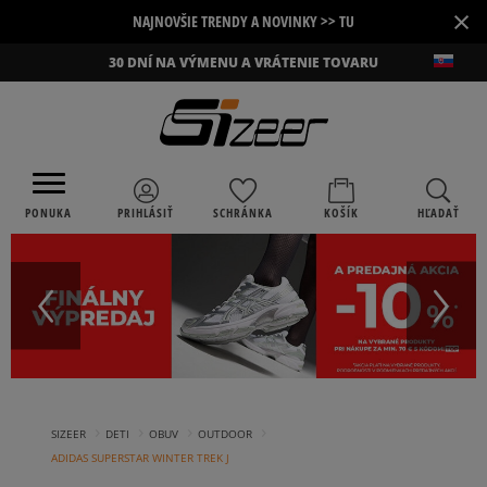
×
NAJNOVŠIE TRENDY A NOVINKY >> TU
30 DNÍ NA VÝMENU A VRÁTENIE TOVARU
PONUKA
PRIHLÁSIŤ
SCHRÁNKA
KOŠÍK
HĽADAŤ
›
›
›
›
SIZEER
DETI
OBUV
OUTDOOR
ADIDAS SUPERSTAR WINTER TREK J