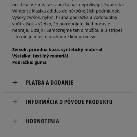
39 1/3
24,2 cm
nosíte aj v zime, tak... ani to nás neprekvapí. Superstar
Winter je klasika adidas do náročnejších podmienok.
Vysoký zvršok, nylon, hrubá podrážka a vodoodolný
40
24,6 cm
vnútrajšok – všetko, čo potrebujete, keď počasie
nepraje. Dizajn? Samozrejme ten s mušľou a 3-stripes
– tu nie je miesto na žiadne kompromisy.
Zvršok: prírodná koža, syntetický materiál
Výstelka: textilný materiál
Podrážka: guma
PLATBA A DODANIE
Doručenie zadarmo od 80 €.
INFORMÁCIA O PÔVODE PRODUKTU
Dodacia lehota: 2 až 6 pracovné dni.
adidas
Dostupné spôsoby doručenia:
HODNOTENIA
Hoogoorddreef 9a
kuriér,
1101 BA Amsterdam, Netherlands
packeta (zásielkovňa - kamenná pobočka, výdejné