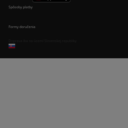
Spôsoby platby
Formy doručenia
Doprava iba na území Slovenskej republiky