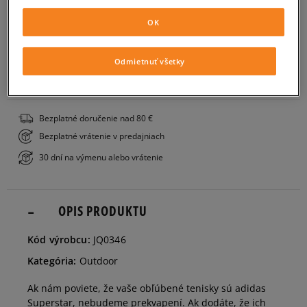
OK
Veľkosti EU
Veľkosti US
PRIDAŤ DO KOŠÍKA
35,5
21,6 cm
Informovať o dostupnosti
Odmietnuť všetky
ZISTIŤ DOSTUPNOSŤ V NAŠICH KAMENNÝCH PREDAJNIACH
36
22,1 cm
Informovať o dostupnosti
Bezplatné doručenie nad 80 €
Bezplatné vrátenie v predajniach
36 2/3
22,5 cm
Informovať o dostupnosti
30 dní na výmenu alebo vrátenie
37 1/3
22,9 cm
Informovať o dostupnosti
OPIS PRODUKTU
38
23,3 cm
Informovať o dostupnosti
Kód výrobcu:
JQ0346
Kategória:
Outdoor
38 2/3
23,8 cm
Informovať o dostupnosti
Ak nám poviete, že vaše obľúbené tenisky sú adidas
Superstar, nebudeme prekvapení. Ak dodáte, že ich