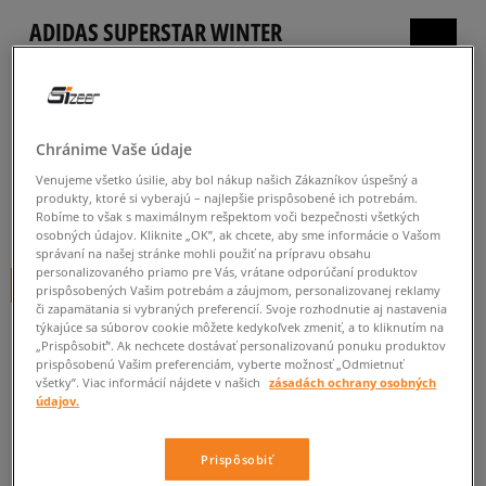
ADIDAS SUPERSTAR WINTER
TREK J
detské, outdoor
5.0
(
83
)
Chránime Vaše údaje
60
€
Venujeme všetko úsilie, aby bol nákup našich Zákazníkov úspešný a
cena s DPH
produkty, ktoré si vyberajú – najlepšie prispôsobené ich potrebám.
Robíme to však s maximálnym rešpektom voči bezpečnosti všetkých
100
€
-40%
(najnižšia cena za posledných 30 dní pred zľavou)
osobných údajov. Kliknite „OK”, ak chcete, aby sme informácie o Vašom
100
€
-40%
(počiatočná cena)
správaní na našej stránke mohli použiť na prípravu obsahu
personalizovaného priamo pre Vás, vrátane odporúčaní produktov
+ 60 BODOV V
SIZEERCLUBE
prispôsobených Vašim potrebám a záujmom, personalizovanej reklamy
či zapamätania si vybraných preferencií. Svoje rozhodnutie aj nastavenia
týkajúce sa súborov cookie môžete kedykoľvek zmeniť, a to kliknutím na
FARBA
ČIERNA
„Prispôsobiť”. Ak nechcete dostávať personalizovanú ponuku produktov
prispôsobenú Vašim preferenciám, vyberte možnosť „Odmietnuť
všetky”. Viac informácií nájdete v našich
zásadách ochrany osobných
údajov.
Prispôsobiť
Vyberte veľkosť