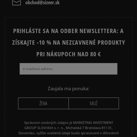
obchod@sizeer.sk
Vymazať
Hľadať
VANS SK8 HI MTE
VANS UA SK8 HI MTE
PRIHLÁSTE SA NA ODBER NEWSLETTERA: A
ZÍSKAJTE -10 % NA NEZĽAVNENÉ PRODUKTY
PRI NÁKUPOCH NAD 80 €
Zaujala ma ponuka:
ŽENA
MUŽ
Správcom osobných údajov je MARKETING INVESTMENT
GROUP SLOVAKIA s. r. o., Michalská 7 Bratislava 811 01,
Slovensko, vyššie uvedené údaje budú spracúvané v dôvodoch