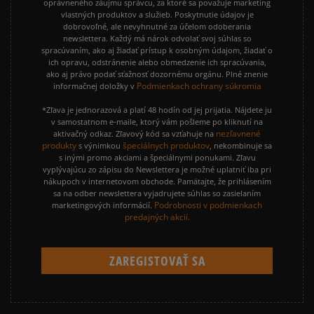
oprávneného záujmu správcu, za ktoré sa považuje marketing
vlastných produktov a služieb. Poskytnutie údajov je
dobrovoľné, ale nevyhnutné za účelom odoberania
newslettera. Každý má nárok odvolať svoj súhlas so
spracúvaním, ako aj žiadať prístup k osobným údajom, žiadať o
ich opravu, odstránenie alebo obmedzenie ich spracúvania,
ako aj právo podať sťažnosť dozornému orgánu. Plné znenie
Podmienkach ochrany súkromia
informačnej doložky v
*Zľava je jednorazová a platí 48 hodín od jej prijatia. Nájdete ju
v samostatnom e-maile, ktorý vám pošleme po kliknutí na
nezľavnené
aktivačný odkaz. Zľavový kód sa vzťahuje na
produkty
špeciálnych produktov
s výnimkou
, nekombinuje sa
s inými promo akciami a špeciálnymi ponukami. Zľavu
vyplývajúcu zo zápisu do Newslettera je možné uplatniť iba pri
nákupoch v internetovom obchode. Pamätajte, že prihlásením
sa na odber newslettera vyjadrujete súhlas so zasielaním
Podrobnosti v podmienkach
marketingových informácií.
predajných akcií.