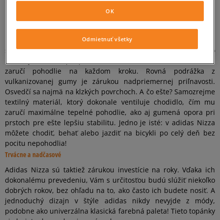
100 % pohodlie
OK
Už dávno vieme, že najpohodlnejšie topánky na nosenie na
bežný deň sú dobre vyprofilované tenisky. Avšak model adidas
Nizza prekračuje aj naše najsmelšie očakávania! Silueta
Odmietnuť všetky
stvorená s myšlienkou o dlhých prechádzkach a potulkách po
meste je ideálne prispôsobená nášmu chodidlu, vďaka čomu
zaručí pohodlie na každom kroku. Rovná podrážka z
vulkanizovanej gumy je zárukou nadpriemernej priľnavosti.
Osvedčí sa najmä na klzkých povrchoch. A čo ešte? Samozrejme
textilný materiál, ktorý dokonale ventiluje chodidlo, čím mu
zaručí maximálne tepelné pohodlie, ako aj gumená opora pri
prstoch pre ešte lepšiu stabilitu. Jedno je isté: v adidas Nizza
môžete chodiť, behať alebo jazdiť na bicykli po celý deň bez
pocitu nepohodlia!
Trvácne a nadčasové
Adidas Nizza sú taktiež zárukou investície na roky. Vďaka ich
dokonalému prevedeniu, Vám s určitosťou budú slúžiť niekoľko
dobrých rokov, bez ohľadu na to, ako často ich budete nosiť. A
jednoduchý dizajn v štýle adidas nikdy nevyjde z módy,
podobne ako univerzálna klasická farebná paleta! Tieto topánky