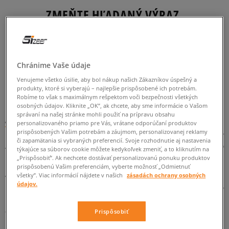
ZMEŇTE HĽADANÝ VÝRAZ.
SKÚSTE POUŽIŤ MENŠÍ POČET FILTROV
(ODSTRÁŇTE MENEJ DÔLEŽITÉ).
Chránime Vaše údaje
Venujeme všetko úsilie, aby bol nákup našich Zákazníkov úspešný a
SPÄŤ
produkty, ktoré si vyberajú – najlepšie prispôsobené ich potrebám.
Robíme to však s maximálnym rešpektom voči bezpečnosti všetkých
osobných údajov. Kliknite „OK”, ak chcete, aby sme informácie o Vašom
správaní na našej stránke mohli použiť na prípravu obsahu
Adidas Nizza – mestské tenisky pre každého
personalizovaného priamo pre Vás, vrátane odporúčaní produktov
prispôsobených Vašim potrebám a záujmom, personalizovanej reklamy
Hľadáte jednoduché, ale nezvyčajné tenisky na bežný deň?
či zapamätania si vybraných preferencií. Svoje rozhodnutie aj nastavenia
Adidas Nizza budú na spomenutý účel perfektné! Tento
týkajúce sa súborov cookie môžete kedykoľvek zmeniť, a to kliknutím na
minimalistický model kultovej nemeckej značky v sebe spája tú
„Prispôsobiť”. Ak nechcete dostávať personalizovanú ponuku produktov
prispôsobenú Vašim preferenciám, vyberte možnosť „Odmietnuť
najlepšiu úroveň, športový šik a univerzálnosť. So 100 % istotou
všetky”. Viac informácií nájdete v našich
zásadách ochrany osobných
Vám v ňom nebude chýbať pohodlie pri nosení a vďaka
údajov.
klasickému štýlu a neutrálnym farbám ho úspešne využijete v
každom outfite na bežný deň – či už športovom, casualovom
alebo elegantnom. Adidas opätovne dokázal, že nemá pri
Prispôsobiť
navrhovaní mestských športových topánok konkurenciu!