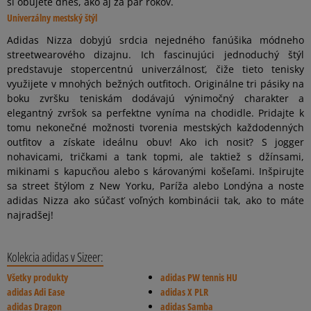
si obujete dnes, ako aj za pár rokov.
Univerzálny mestský štýl
Adidas Nizza dobyjú srdcia nejedného fanúšika módneho
streetwearového dizajnu. Ich fascinujúci jednoduchý štýl
predstavuje stopercentnú univerzálnosť, čiže tieto tenisky
využijete v mnohých bežných outfitoch. Originálne tri pásiky na
boku zvršku teniskám dodávajú výnimočný charakter a
elegantný zvršok sa perfektne vyníma na chodidle. Pridajte k
tomu nekonečné možnosti tvorenia mestských každodenných
outfitov a získate ideálnu obuv! Ako ich nosiť? S jogger
nohavicami, tričkami a tank topmi, ale taktiež s džínsami,
mikinami s kapucňou alebo s károvanými košeľami. Inšpirujte
sa street štýlom z New Yorku, Paríža alebo Londýna a noste
adidas Nizza ako súčasť voľných kombinácii tak, ako to máte
najradšej!
Kolekcia adidas v Sizeer:
Všetky produkty
adidas PW tennis HU
adidas Adi Ease
adidas X PLR
adidas Dragon
adidas Samba