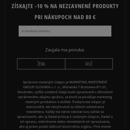
ZÍSKAJTE -10 % NA NEZĽAVNENÉ PRODUKTY
PRI NÁKUPOCH NAD 80 €
Zaujala ma ponuka:
ŽENA
MUŽ
Správcom osobných údajov je MARKETING INVESTMENT
GROUP SLOVAKIA s. r. o., Michalská 7 Bratislava 811 01,
Slovensko, vyššie uvedené údaje budú spracúvané v dôvodoch
oprávneného záujmu správcu, za ktoré sa považuje marketing
vlastných produktov a služieb. Poskytnutie údajov je
dobrovoľné, ale nevyhnutné za účelom odoberania
newslettera. Každý má nárok odvolať svoj súhlas so
spracúvaním, ako aj žiadať prístup k osobným údajom, žiadať o
ich opravu, odstránenie alebo obmedzenie ich spracúvania,
ako aj právo podať sťažnosť dozornému orgánu. Plné znenie