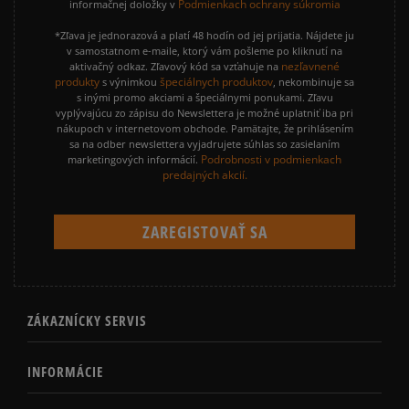
Podmienkach ochrany súkromia
informačnej doložky v
*Zľava je jednorazová a platí 48 hodín od jej prijatia. Nájdete ju
v samostatnom e-maile, ktorý vám pošleme po kliknutí na
nezľavnené
aktivačný odkaz. Zľavový kód sa vzťahuje na
produkty
špeciálnych produktov
s výnimkou
, nekombinuje sa
s inými promo akciami a špeciálnymi ponukami. Zľavu
vyplývajúcu zo zápisu do Newslettera je možné uplatniť iba pri
nákupoch v internetovom obchode. Pamätajte, že prihlásením
sa na odber newslettera vyjadrujete súhlas so zasielaním
Podrobnosti v podmienkach
marketingových informácií.
predajných akcií.
ZÁKAZNÍCKY SERVIS
INFORMÁCIE