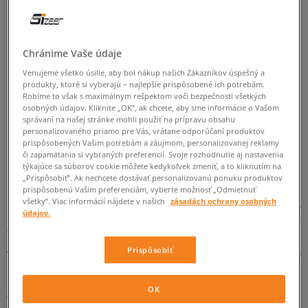
ZMEŇTE HĽADANÝ VÝRAZ.
SKÚSTE POUŽIŤ MENŠÍ POČET FILTROV
Chránime Vaše údaje
(ODSTRÁŇTE MENEJ DÔLEŽITÉ).
Venujeme všetko úsilie, aby bol nákup našich Zákazníkov úspešný a
produkty, ktoré si vyberajú – najlepšie prispôsobené ich potrebám.
Robíme to však s maximálnym rešpektom voči bezpečnosti všetkých
osobných údajov. Kliknite „OK”, ak chcete, aby sme informácie o Vašom
SPÄŤ
správaní na našej stránke mohli použiť na prípravu obsahu
personalizovaného priamo pre Vás, vrátane odporúčaní produktov
prispôsobených Vašim potrebám a záujmom, personalizovanej reklamy
či zapamätania si vybraných preferencií. Svoje rozhodnutie aj nastavenia
týkajúce sa súborov cookie môžete kedykoľvek zmeniť, a to kliknutím na
ADIDAS ALPHABOUNCE
„Prispôsobiť”. Ak nechcete dostávať personalizovanú ponuku produktov
prispôsobenú Vašim preferenciám, vyberte možnosť „Odmietnuť
všetky”. Viac informácií nájdete v našich
zásadách ochrany osobných
Každý z nás má svoj svätý grál medzi športovou obuvou. Obľúbený model do
údajov.
posilňovne, ďalší na behanie, zas iný na tímové športy. Nechýba Vám však
obuv, ktorá Vás štýlovo a pohodlne bude sprevádzať celý deň? Športový ideál,
ktorým sa môžete pochváliť pred známymi bez toho, aby ste museli
Prispôsobiť
vysvetľovať, že ste sa práve vrátili z tréningu? Nové adidas AlphaBounce sú
najlepšou odpoveďou na Vaše požiadavky!
Prechádzka v oblakoch
OK
Čo by ste povedali na topánky, ktoré za Vás odvedú takmer všetku prácu pri