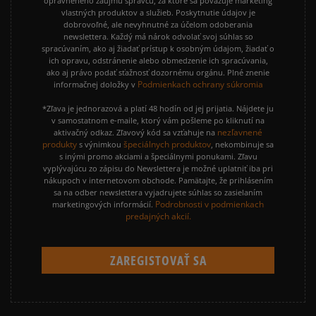
oprávneného záujmu správcu, za ktoré sa považuje marketing
vlastných produktov a služieb. Poskytnutie údajov je
dobrovoľné, ale nevyhnutné za účelom odoberania
newslettera. Každý má nárok odvolať svoj súhlas so
spracúvaním, ako aj žiadať prístup k osobným údajom, žiadať o
ich opravu, odstránenie alebo obmedzenie ich spracúvania,
ako aj právo podať sťažnosť dozornému orgánu. Plné znenie
Podmienkach ochrany súkromia
informačnej doložky v
*Zľava je jednorazová a platí 48 hodín od jej prijatia. Nájdete ju
v samostatnom e-maile, ktorý vám pošleme po kliknutí na
nezľavnené
aktivačný odkaz. Zľavový kód sa vzťahuje na
produkty
špeciálnych produktov
s výnimkou
, nekombinuje sa
s inými promo akciami a špeciálnymi ponukami. Zľavu
vyplývajúcu zo zápisu do Newslettera je možné uplatniť iba pri
nákupoch v internetovom obchode. Pamätajte, že prihlásením
sa na odber newslettera vyjadrujete súhlas so zasielaním
Podrobnosti v podmienkach
marketingových informácií.
predajných akcií.