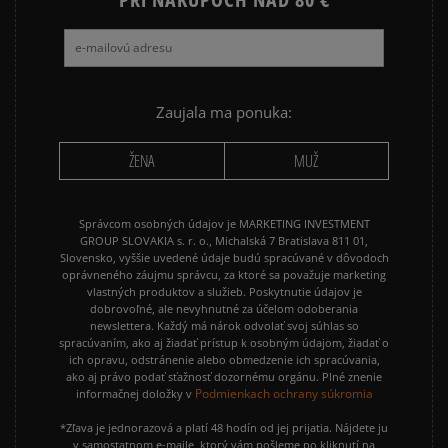
NIKE AIR MAX 90
NIKE DUNK
NIKE P-6000
NIKE SHOX
PUMA SUEDE
REEBOK CLASSIC
Zaujala ma ponuka:
VANS OLD SKOOL
VANS SK8
ŽENA
MUŽ
Správcom osobných údajov je MARKETING INVESTMENT
GROUP SLOVAKIA s. r. o., Michalská 7 Bratislava 811 01,
Slovensko, vyššie uvedené údaje budú spracúvané v dôvodoch
oprávneného záujmu správcu, za ktoré sa považuje marketing
vlastných produktov a služieb. Poskytnutie údajov je
dobrovoľné, ale nevyhnutné za účelom odoberania
newslettera. Každý má nárok odvolať svoj súhlas so
spracúvaním, ako aj žiadať prístup k osobným údajom, žiadať o
ich opravu, odstránenie alebo obmedzenie ich spracúvania,
ako aj právo podať sťažnosť dozornému orgánu. Plné znenie
Podmienkach ochrany súkromia
informačnej doložky v
*Zľava je jednorazová a platí 48 hodín od jej prijatia. Nájdete ju
v samostatnom e-maile, ktorý vám pošleme po kliknutí na