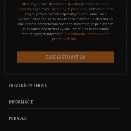
nezľavnené
aktivačný odkaz. Zľavový kód sa vzťahuje na
produkty
špeciálnych produktov
s výnimkou
, nekombinuje sa
s inými promo akciami a špeciálnymi ponukami. Zľavu
vyplývajúcu zo zápisu do Newslettera je možné uplatniť iba pri
nákupoch v internetovom obchode. Pamätajte, že prihlásením
sa na odber newslettera vyjadrujete súhlas so zasielaním
Podrobnosti v podmienkach
marketingových informácií.
predajných akcií.
ZÁKAZNÍCKY SERVIS
INFORMÁCIE
PORADCA