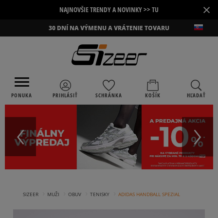
×
NAJNOVŠIE TRENDY A NOVINKY >> TU
30 DNÍ NA VÝMENU A VRÁTENIE TOVARU
PONUKA
PRIHLÁSIŤ
SCHRÁNKA
KOŠÍK
HĽADAŤ
›
›
›
›
SIZEER
MUŽI
OBUV
TENISKY
ADIDAS HANDBALL SPEZIAL