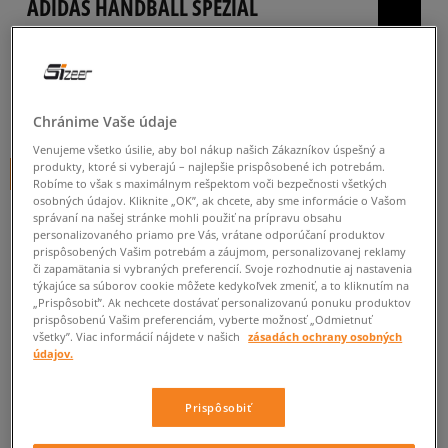
ADIDAS HANDBALL SPEZIAL
pánske, tenisky
4.9
(
274
)
64
€
Chránime Vaše údaje
cena s DPH
Venujeme všetko úsilie, aby bol nákup našich Zákazníkov úspešný a
produkty, ktoré si vyberajú – najlepšie prispôsobené ich potrebám.
+ 64 BODOV V
SIZEERCLUBE
Robíme to však s maximálnym rešpektom voči bezpečnosti všetkých
osobných údajov. Kliknite „OK”, ak chcete, aby sme informácie o Vašom
správaní na našej stránke mohli použiť na prípravu obsahu
personalizovaného priamo pre Vás, vrátane odporúčaní produktov
prispôsobených Vašim potrebám a záujmom, personalizovanej reklamy
či zapamätania si vybraných preferencií. Svoje rozhodnutie aj nastavenia
týkajúce sa súborov cookie môžete kedykoľvek zmeniť, a to kliknutím na
Informujte ma o dostupnosti
„Prispôsobiť”. Ak nechcete dostávať personalizovanú ponuku produktov
prispôsobenú Vašim preferenciám, vyberte možnosť „Odmietnuť
Ak bude položka opäť dostupná, dostanete od nás oznámenie.
všetky”. Viac informácií nájdete v našich
zásadách ochrany osobných
údajov.
Vyberte veľkosť
Prispôsobiť
Veľkosti EU
Veľkosti US
ZISTIŤ DOSTUPNOSŤ V NAŠICH KAMENNÝCH PREDAJNIACH