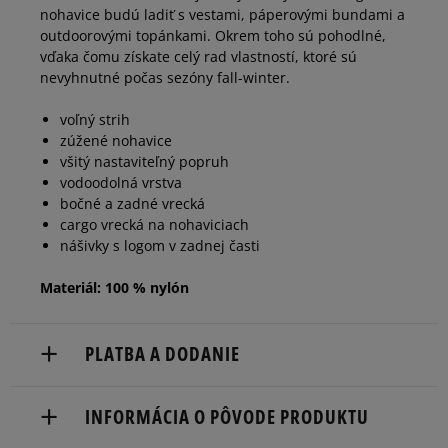
nohavice budú ladiť s vestami, páperovými bundami a
outdoorovými topánkami. Okrem toho sú pohodlné,
vďaka čomu získate celý rad vlastností, ktoré sú
nevyhnutné počas sezóny fall-winter.
voľný strih
zúžené nohavice
všitý nastaviteľný popruh
vodoodolná vrstva
bočné a zadné vrecká
cargo vrecká na nohaviciach
nášivky s logom v zadnej časti
Materiál: 100 % nylón
PLATBA A DODANIE
Doručenie zadarmo od 80 €.
INFORMÁCIA O PÔVODE PRODUKTU
Dodacia lehota: 2 až 6 pracovné dni.