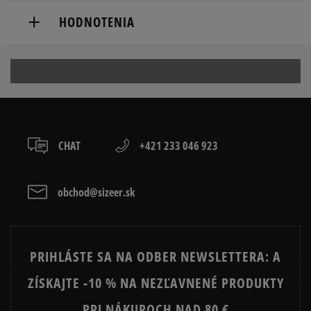
VF BELGIUM BV
Dostupné spôsoby doručenia:
HODNOTENIA
Posthofbrug 2-4
kuriér,
2600 Antwerp, Belgium
packeta (zásielkovňa - kamenná pobočka, výdejné
boxy: Z-BOX),
Produkt nemá žiadne recenzie
1-855-909-8267
slovenská pošta - na adresu,
osobné prevzatie v predajni.
Dostupné spôsoby platby:
prevod,
CHAT
+421 233 046 923
kartou,
platba na dobierku.
obchod@sizeer.sk
PRIHLÁSTE SA NA ODBER NEWSLETTERA: A
ZÍSKAJTE -10 % NA NEZĽAVNENÉ PRODUKTY
PRI NÁKUPOCH NAD 80 €