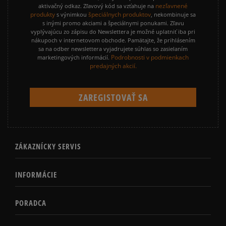
nezľavnené
aktivačný odkaz. Zľavový kód sa vzťahuje na
produkty
špeciálnych produktov
s výnimkou
, nekombinuje sa
s inými promo akciami a špeciálnymi ponukami. Zľavu
vyplývajúcu zo zápisu do Newslettera je možné uplatniť iba pri
nákupoch v internetovom obchode. Pamätajte, že prihlásením
sa na odber newslettera vyjadrujete súhlas so zasielaním
Podrobnosti v podmienkach
marketingových informácií.
predajných akcií.
ZÁKAZNÍCKY SERVIS
INFORMÁCIE
PORADCA