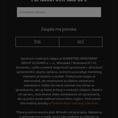
Zaujala ma ponuka:
ŽENA
MUŽ
Správcom osobných údajov je MARKETING INVESTMENT
GROUP SLOVAKIA s. r. o., Michalská 7 Bratislava 811 01,
Slovensko, vyššie uvedené údaje budú spracúvané v dôvodoch
oprávneného záujmu správcu, za ktoré sa považuje marketing
vlastných produktov a služieb. Poskytnutie údajov je
dobrovoľné, ale nevyhnutné za účelom odoberania
newslettera. Každý má nárok odvolať svoj súhlas so
spracúvaním, ako aj žiadať prístup k osobným údajom, žiadať o
ich opravu, odstránenie alebo obmedzenie ich spracúvania,
ako aj právo podať sťažnosť dozornému orgánu. Plné znenie
Podmienkach ochrany súkromia
informačnej doložky v
*Zľava je jednorazová a platí 48 hodín od jej prijatia. Nájdete ju
v samostatnom e-maile, ktorý vám pošleme po kliknutí na