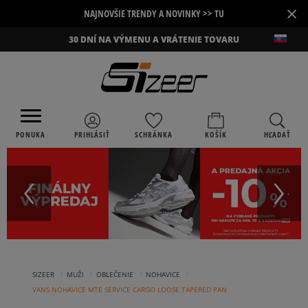
×
NAJNOVŠIE TRENDY A NOVINKY >> TU
30 DNÍ NA VÝMENU A VRÁTENIE TOVARU
PONUKA
PRIHLÁSIŤ
SCHRÁNKA
KOŠÍK
HĽADAŤ
›
›
›
›
SIZEER
MUŽI
OBLEČENIE
NOHAVICE
VANS NOHAVICE MTE SERVICE CARGO LOOSE TAPERED PAN