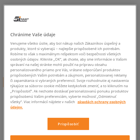
VANS NOHAVICE MTE SERVICE
CARGO LOOSE TAPERED PAN
pánske, nohavice
Chránime Vaše údaje
0.0
(
0
)
Venujeme všetko úsilie, aby bol nákup našich Zákazníkov úspešný a
produkty, ktoré si vyberajú – najlepšie prispôsobené ich potrebám.
74
€
cena s DPH
Robíme to však s maximálnym rešpektom voči bezpečnosti všetkých
osobných údajov. Kliknite „OK”, ak chcete, aby sme informácie o Vašom
79
€
-6%
(najnižšia cena za posledných 30 dní pred zľavou)
správaní na našej stránke mohli použiť na prípravu obsahu
personalizovaného priamo pre Vás, vrátane odporúčaní produktov
95
€
-22%
(počiatočná cena)
prispôsobených Vašim potrebám a záujmom, personalizovanej reklamy
či zapamätania si vybraných preferencií. Svoje rozhodnutie aj nastavenia
+ 74 BODOV V
SIZEERCLUBE
týkajúce sa súborov cookie môžete kedykoľvek zmeniť, a to kliknutím na
„Prispôsobiť”. Ak nechcete dostávať personalizovanú ponuku produktov
FARBA
BÉŽOVÁ
prispôsobenú Vašim preferenciám, vyberte možnosť „Odmietnuť
všetky”. Viac informácií nájdete v našich
zásadách ochrany osobných
údajov.
Prispôsobiť
Vyberte veľkosť