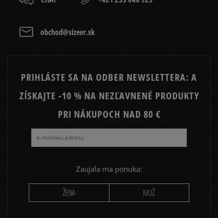
TIMBERLAND EURO SPRINT
TIMBERLAND FIELD TREKKER
VANS SK8 HI MTE
VANS UA SK8 HI MTE
obchod@sizeer.sk
Vymazať
Hľadať
PRIHLÁSTE SA NA ODBER NEWSLETTERA: A
ZÍSKAJTE -10 % NA NEZĽAVNENÉ PRODUKTY
PRI NÁKUPOCH NAD 80 €
Zaujala ma ponuka:
ŽENA
MUŽ