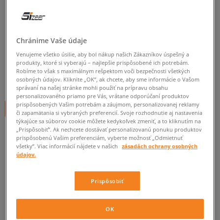
TIMBERLAND EURO ROCK
MID HIKER
Chránime Vaše údaje
pánske, outdoor
Venujeme všetko úsilie, aby bol nákup našich Zákazníkov úspešný a
4.9
(
16
)
produkty, ktoré si vyberajú – najlepšie prispôsobené ich potrebám.
Robíme to však s maximálnym rešpektom voči bezpečnosti všetkých
44
€
osobných údajov. Kliknite „OK”, ak chcete, aby sme informácie o Vašom
cena s DPH
správaní na našej stránke mohli použiť na prípravu obsahu
personalizovaného priamo pre Vás, vrátane odporúčaní produktov
prispôsobených Vašim potrebám a záujmom, personalizovanej reklamy
+ 44 BODOV V
SIZEERCLUBE
či zapamätania si vybraných preferencií. Svoje rozhodnutie aj nastavenia
týkajúce sa súborov cookie môžete kedykoľvek zmeniť, a to kliknutím na
„Prispôsobiť”. Ak nechcete dostávať personalizovanú ponuku produktov
prispôsobenú Vašim preferenciám, vyberte možnosť „Odmietnuť
Informujte ma o dostupnosti
všetky”. Viac informácií nájdete v našich
zásadách ochrany osobných
údajov.
Ak bude položka opäť dostupná, dostanete od nás oznámenie.
Prispôsobiť
Vyberte veľkosť
OK
Veľkosti EU
Veľkosti US
ZISTIŤ DOSTUPNOSŤ V NAŠICH KAMENNÝCH PREDAJNIACH