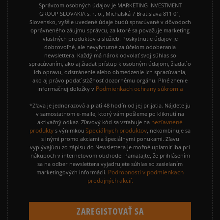
Správcom osobných údajov je MARKETING INVESTMENT
GROUP SLOVAKIA s. r. o., Michalská 7 Bratislava 811 01,
Slovensko, vyššie uvedené údaje budú spracúvané v dôvodoch
oprávneného záujmu správcu, za ktoré sa považuje marketing
vlastných produktov a služieb. Poskytnutie údajov je
dobrovoľné, ale nevyhnutné za účelom odoberania
newslettera. Každý má nárok odvolať svoj súhlas so
spracúvaním, ako aj žiadať prístup k osobným údajom, žiadať o
ich opravu, odstránenie alebo obmedzenie ich spracúvania,
ako aj právo podať sťažnosť dozornému orgánu. Plné znenie
Podmienkach ochrany súkromia
informačnej doložky v
*Zľava je jednorazová a platí 48 hodín od jej prijatia. Nájdete ju
v samostatnom e-maile, ktorý vám pošleme po kliknutí na
nezľavnené
aktivačný odkaz. Zľavový kód sa vzťahuje na
produkty
špeciálnych produktov
s výnimkou
, nekombinuje sa
s inými promo akciami a špeciálnymi ponukami. Zľavu
vyplývajúcu zo zápisu do Newslettera je možné uplatniť iba pri
nákupoch v internetovom obchode. Pamätajte, že prihlásením
sa na odber newslettera vyjadrujete súhlas so zasielaním
Podrobnosti v podmienkach
marketingových informácií.
predajných akcií.