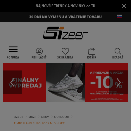
×
NAJNOVŠIE TRENDY A NOVINKY >> TU
30 DNÍ NA VÝMENU A VRÁTENIE TOVARU
PONUKA
PRIHLÁSIŤ
SCHRÁNKA
KOŠÍK
HĽADAŤ
›
›
›
›
SIZEER
MUŽI
OBUV
OUTDOOR
TIMBERLAND EURO ROCK MID HIKER