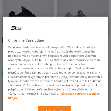
-10 % S KÓDOM: TOP (MIN. 70 €)
Chránime Vaše údaje
NEW BALANCE 1000
NEW BALANCE 9060
Venujeme všetko úsilie, aby bol nákup našich Zákazníkov úspešný a
pánske
pánske
produkty, ktoré si vyberajú – najlepšie prispôsobené ich potrebám.
Robíme to však s maximálnym rešpektom voči bezpečnosti všetkých
170 €
169 €
190 €
osobných údajov. Kliknite „OK”, ak chcete, aby sme informácie o Vašom
190 €
-
najnižšia cena
správaní na našej stránke mohli použiť na prípravu obsahu
personalizovaného priamo pre Vás, vrátane odporúčaní produktov
prispôsobených Vašim potrebám a záujmom, personalizovanej reklamy
NEW
či zapamätania si vybraných preferencií. Svoje rozhodnutie aj nastavenia
týkajúce sa súborov cookie môžete kedykoľvek zmeniť, a to kliknutím na
„Prispôsobiť”. Ak nechcete dostávať personalizovanú ponuku produktov
prispôsobenú Vašim preferenciám, vyberte možnosť „Odmietnuť
všetky”. Viac informácií nájdete v našich
zásadách ochrany osobných
údajov.
Prispôsobiť