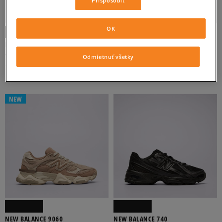
OK
NEW BALANCE 9060
NEW BALANCE 740
dámske
pánske
Odmietnuť všetky
190 €
96 €
120 €
99 €
-
najnižšia cena
NEW
NEW BALANCE 9060
NEW BALANCE 740