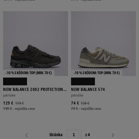
-10 % S KÓDOM: TOP (MIN. 70 €)
-10 % S KÓDOM: TOP (MIN. 70 €)
NEW BALANCE 2002 PROTECTION
NEW BALANCE 574
PACK
pánske
pánske
129 €
74 €
170 €
120 €
149 €
-
najnižšia cena
79 €
-
najnižšia cena
Stránka
z 4