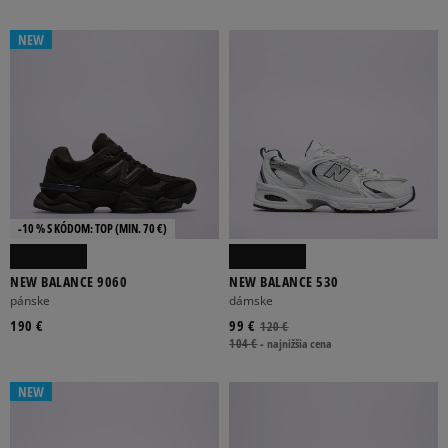
ODSTRÁNIŤ VYBRANÉ
NEW
-10 % S KÓDOM: TOP (MIN. 70 €)
NEW BALANCE 9060
NEW BALANCE 530
pánske
dámske
190 €
99 €
120 €
104 €
-
najnižšia cena
NEW