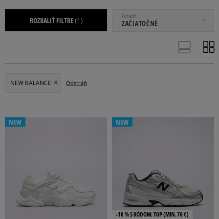
OD
DO
Zoradiť
ROZBALIŤ FILTRE
(1)
ZAČIATOČNÉ
NEW BALANCE
Odstráň
ADIDAS
ALPHA INDUSTRIES
ASICS
BIRKENSTOCK
CLARKS
NEW
NEW
Viac
DOPLNKY
OBLEČENIE
OBUV
-10 % S KÓDOM: TOP (MIN. 70 €)