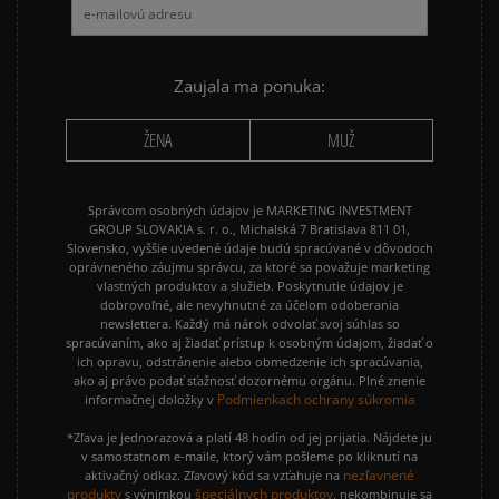
Zaujala ma ponuka:
ŽENA
MUŽ
Správcom osobných údajov je MARKETING INVESTMENT
GROUP SLOVAKIA s. r. o., Michalská 7 Bratislava 811 01,
Slovensko, vyššie uvedené údaje budú spracúvané v dôvodoch
oprávneného záujmu správcu, za ktoré sa považuje marketing
vlastných produktov a služieb. Poskytnutie údajov je
dobrovoľné, ale nevyhnutné za účelom odoberania
newslettera. Každý má nárok odvolať svoj súhlas so
spracúvaním, ako aj žiadať prístup k osobným údajom, žiadať o
ich opravu, odstránenie alebo obmedzenie ich spracúvania,
ako aj právo podať sťažnosť dozornému orgánu. Plné znenie
Podmienkach ochrany súkromia
informačnej doložky v
*Zľava je jednorazová a platí 48 hodín od jej prijatia. Nájdete ju
v samostatnom e-maile, ktorý vám pošleme po kliknutí na
nezľavnené
aktivačný odkaz. Zľavový kód sa vzťahuje na
produkty
špeciálnych produktov
s výnimkou
, nekombinuje sa