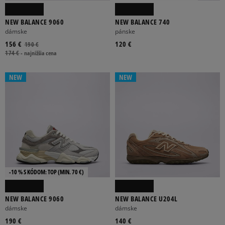
DÁMSKE
DETSKÉ
PÁNSKE
UNISEX
NEW BALANCE 9060
NEW BALANCE 740
dámske
pánske
156 €
120 €
190 €
174 €
-
najnižšia cena
NEW
NEW
BR
ONE SIZE
SET6
SET7
SET8
Viac
BÉŽOVÁ
BIELA
BORDOVÁ
ČERVENÁ
ČIERNA
-10 % S KÓDOM: TOP (MIN. 70 €)
Viac
NEW BALANCE 9060
NEW BALANCE U204L
FILTROVAŤ PRODUKTY
dámske
dámske
190 €
140 €