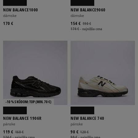
NEW BALANCE1000
NEW BALANCE9060
dámske
dámske
170 €
154 €
190 €
174 €
-
najnižšia cena
-10 % S KÓDOM: TOP (MIN. 70 €)
NEW BALANCE 1906R
NEW BALANCE 740
pánske
pánske
119 €
90 €
160 €
120 €
124 €
-
najnižšia cena
99 €
-
najnižšia cena