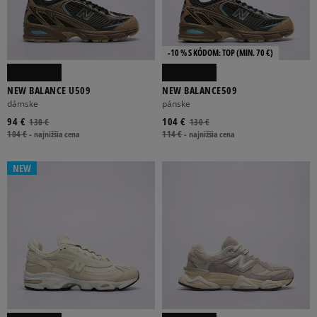
-10 % S KÓDOM: TOP (MIN. 70 €)
NEW BALANCE U509
NEW BALANCE509
dámske
pánske
94 €
104 €
130 €
130 €
104 €
-
najnižšia cena
114 €
-
najnižšia cena
NEW