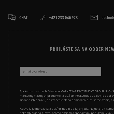
CHAT
+421 233 046 923
obchod@
PRIHLÁSTE SA NA ODBER NEW
Správcom osobných údajov je MARKETING INVESTMENT GROUP SLOVAKIA s.
marketing vlastných produktov a služieb. Poskytnutie údajov je dobro
žiadať o ich opravu, odstránenie alebo obmedzenie ich spracúvania, 
*Zľava je jednorazová a platí 48 hodín od jej prijatia. Nájdete ju v s
nekombinuje sa s inými promo akciami a špeciálnymi ponukami. Zľavu v