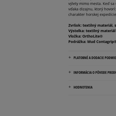
výlety mimo mesta. Keď sa u
vďaka dizajnu, ktorý hovorí
40 2/3
25,5 cm
charakter horskej expedície
Zvršok: textilný materiál, 
Výstelka: textilný materiál
Vložka: OrthoLite®
Podrážka: Mud Contagrip®
PLATOBNÉ A DODACIE PODMI
Doručenie zadarmo od 80 €
INFORMÁCIA O PÔVODE PROD
Dodacia lehota: 2 až 6 prac
AMERSPORT GROUP SP. Z O
Dostupné spôsoby doručen
HODNOTENIA
chemin des Croiselets 14,
kuriér,
Epagny Metz Tessy, 74370 
packeta (zásielkovňa - 
slovenská pošta - na adr
salomon.com
osobné prevzatie v preda