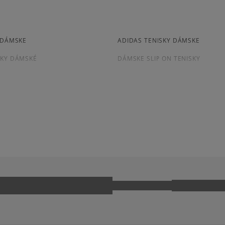
Dostupné spôsoby platby:
4.9
prevod,
kartou,
29
počet rec
platba na dobierku.
Y DÁMSKE
ADIDAS TENISKY DÁMSKE
zo všetkých
Získané recenzie a
SKY DÁMSKÉ
DÁMSKE SLIP ON TENISKY
SKY NA PLATFORME
DÁMSKE RUŽOVÉ TENISKY
PUS
ADIDAS GAZELLE
Ako zhromažďujeme r
KWONDO
ADIDAS TOKYO
CK TAYLOR ALL STAR
JORDAN AIR 1
 9060
NIKE AIR FORCE 1
NIKE P-6000
MO
REEBOK CLUB C