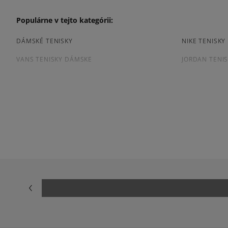
Populárne v tejto kategórii:
DÁMSKÉ TENISKY
NIKE TENISK
VANS TENISKY DÁMSKE
JORDAN TENI
ČIERNE TENISKY DÁMSKE
DÁMSKE TENI
Prezrite si populárne kolekcie dámskych tenisiek:
ADIDAS HANDBALL SPEZIAL
ADIDAS CAM
ADIDAS SUPERSTAR
ADIDAS TAE
AIR JORDAN
CONVERSE CU
NEW BALANCE 740
NEW BALANCE
NIKE CORTEZ
NIKE DUNK
PUMA SPEEDCAT
PUMA PALER