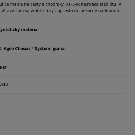
lice menia na cesty a chodníky, XT-EVR nestráca stabilitu. A
: „Práve som sa vrátil z túry“, aj cesta do pekárne nadobúda
Informovať o dostupnosti
.
syntetický materiál
, Agile Chassis™ System, guma
ENKY
.
UKTU
ovné dni.
.O.
ia:
France
kamenná pobočka, výdejné boxy: Z-BOX),
esu,
5
97%
jni.