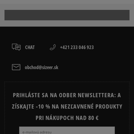
0%
ČIERNE KRAŤASY PÁNSKE
MODRE KRAŤASY PÁNSKE
ZELENE PÁNSKE KRAŤASY
Ako zhromažďujeme recenzie?
Recenzie zákazníkov
CHAT
+421 233 046 923
obchod@sizeer.sk
Vymazať
Hľadať
PRIHLÁSTE SA NA ODBER NEWSLETTERA: A
ZÍSKAJTE -10 % NA NEZĽAVNENÉ PRODUKTY
PRI NÁKUPOCH NAD 80 €