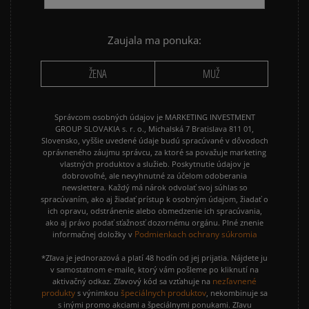
Zaujala ma ponuka:
ŽENA
MUŽ
Správcom osobných údajov je MARKETING INVESTMENT
GROUP SLOVAKIA s. r. o., Michalská 7 Bratislava 811 01,
Slovensko, vyššie uvedené údaje budú spracúvané v dôvodoch
oprávneného záujmu správcu, za ktoré sa považuje marketing
vlastných produktov a služieb. Poskytnutie údajov je
dobrovoľné, ale nevyhnutné za účelom odoberania
newslettera. Každý má nárok odvolať svoj súhlas so
spracúvaním, ako aj žiadať prístup k osobným údajom, žiadať o
ich opravu, odstránenie alebo obmedzenie ich spracúvania,
ako aj právo podať sťažnosť dozornému orgánu. Plné znenie
Podmienkach ochrany súkromia
informačnej doložky v
*Zľava je jednorazová a platí 48 hodín od jej prijatia. Nájdete ju
v samostatnom e-maile, ktorý vám pošleme po kliknutí na
nezľavnené
aktivačný odkaz. Zľavový kód sa vzťahuje na
produkty
špeciálnych produktov
s výnimkou
, nekombinuje sa
s inými promo akciami a špeciálnymi ponukami. Zľavu