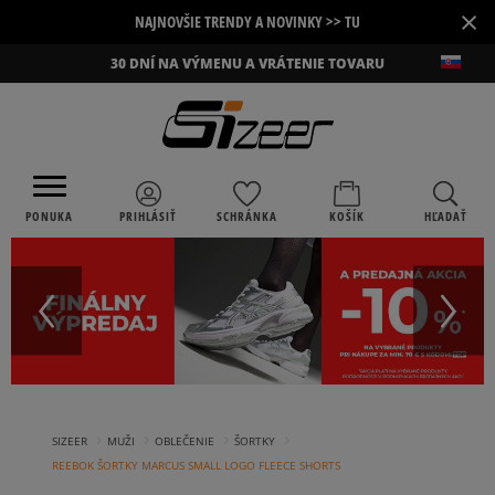
×
NAJNOVŠIE TRENDY A NOVINKY >> TU
30 DNÍ NA VÝMENU A VRÁTENIE TOVARU
PONUKA
PRIHLÁSIŤ
SCHRÁNKA
KOŠÍK
HĽADAŤ
›
›
›
›
SIZEER
MUŽI
OBLEČENIE
ŠORTKY
REEBOK ŠORTKY MARCUS SMALL LOGO FLEECE SHORTS