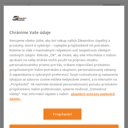
REEBOK ŠORTKY MARCUS
SMALL LOGO FLEECE SHORTS
pánske, šortky
Chránime Vaše údaje
5.0
(
1
)
Venujeme všetko úsilie, aby bol nákup našich Zákazníkov úspešný a
24
€
produkty, ktoré si vyberajú – najlepšie prispôsobené ich potrebám.
cena s DPH
Robíme to však s maximálnym rešpektom voči bezpečnosti všetkých
osobných údajov. Kliknite „OK”, ak chcete, aby sme informácie o Vašom
29
€
-17%
(najnižšia cena za posledných 30 dní pred zľavou)
správaní na našej stránke mohli použiť na prípravu obsahu
37
€
-35%
(počiatočná cena)
personalizovaného priamo pre Vás, vrátane odporúčaní produktov
prispôsobených Vašim potrebám a záujmom, personalizovanej reklamy
či zapamätania si vybraných preferencií. Svoje rozhodnutie aj nastavenia
+ 24 BODOV V
SIZEERCLUBE
týkajúce sa súborov cookie môžete kedykoľvek zmeniť, a to kliknutím na
„Prispôsobiť”. Ak nechcete dostávať personalizovanú ponuku produktov
FARBA
ČIERNA
prispôsobenú Vašim preferenciám, vyberte možnosť „Odmietnuť
všetky”. Viac informácií nájdete v našich
zásadách ochrany osobných
údajov.
Prispôsobiť
Vyberte veľkosť