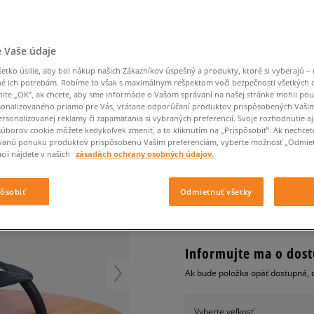
Converse Chuck Taylor
Havaianas
Starostlivosť o obuv
Confront
Champion
EMU Australia
Starostlivosť o obuv
Boxerky
All Star
Dickies
Čiapky
Converse
Confront
Ellesse
Čiapky
Klobúky
Nike Air Max 90
Saucony
Šály a rukavice
Crocs
Converse
Fila
Rukavice
Starostlivosť o obuv
Nike Air Max DN8
 Vaše údaje
Clarks
Dr. Martens
DC
Jansport
Klobúky
Čiapky
QUIKSILVER MOLOKAI
Nike Air Force 1 LV8
tko úsilie, aby bol nákup našich Zákazníkov úspešný a produkty, ktoré si vyberajú – 
Eastpak
Dickies
Jordan
Rukavice
é ich potrebám. Robíme to však s maximálnym rešpektom voči bezpečnosti všetkých
Jordan 4
pánske, šľapky
Empire
Eastpak
Lacoste
nite „OK”, ak chcete, aby sme informácie o Vašom správaní na našej stránke mohli pou
New Balance 530
onalizovaného priamo pre Vás, vrátane odporúčaní produktov prispôsobených Vaši
0.0
(
0
)
rsonalizovanej reklamy či zapamätania si vybraných preferencií. Svoje rozhodnutie aj
New Balance 1906
súborov cookie môžete kedykoľvek zmeniť, a to kliknutím na „Prispôsobiť”. Ak nechcet
9,99
€
Puma Speedcat
vanú ponuku produktov prispôsobenú Vašim preferenciám, vyberte možnosť „Odmiet
cena s DP
cií nájdete v našich
zásadách ochrany osobných údajov.
Puma Suede XL
Puma Palermo
+ 10 BODOV V
SIZEERCLU
pôsobiť
Odmietnuť všetky
Asics Gel-NYC Rugged
Informujte ma o dost
Ak bude položka opäť dostupná, 
Vyberte veľkosť