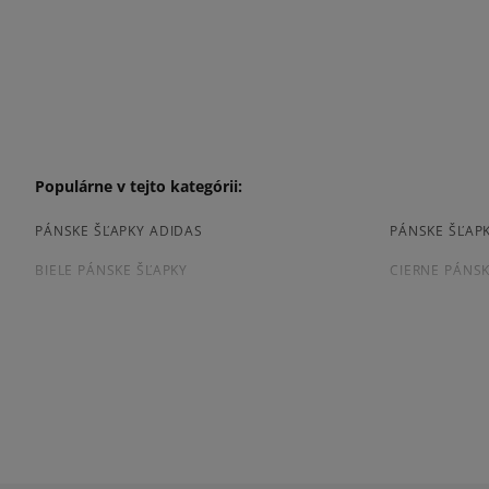
Populárne v tejto kategórii:
PÁNSKE ŠĽAPKY ADIDAS
PÁNSKE ŠĽAP
BIELE PÁNSKE ŠĽAPKY
CIERNE PÁNSK
Prezrite si populárne kolekcie tenisiek:
ADIDAS ADILETTE
NIKE VICTORI
CHAMPION SOFT SLIPPER
ELLESSE FLIP