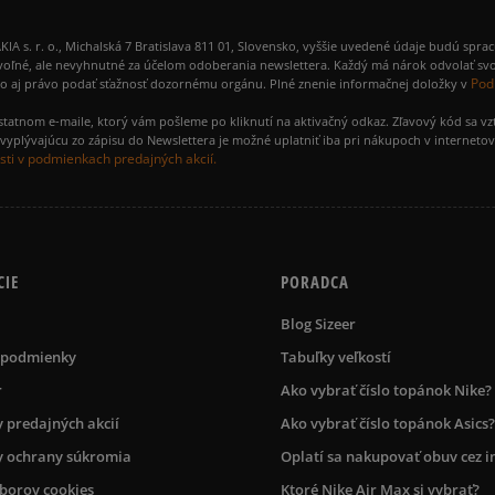
 r. o., Michalská 7 Bratislava 811 01, Slovensko, vyššie uvedené údaje budú spra
voľné, ale nevyhnutné za účelom odoberania newslettera. Každý má nárok odvolať svo
Pod
ako aj právo podať sťažnosť dozornému orgánu. Plné znenie informačnej doložky v
amostatnom e-maile, ktorý vám pošleme po kliknutí na aktivačný odkaz. Zľavový kód sa v
yplývajúcu zo zápisu do Newslettera je možné uplatniť iba pri nákupoch v interneto
ti v podmienkach predajných akcií.
CIE
PORADCA
Blog Sizeer
 podmienky
Tabuľky veľkostí
r
Ako vybrať číslo topánok Nike?
 predajných akcií
Ako vybrať číslo topánok Asics?
 ochrany súkromia
Oplatí sa nakupovať obuv cez i
úborov cookies
Ktoré Nike Air Max si vybrať?