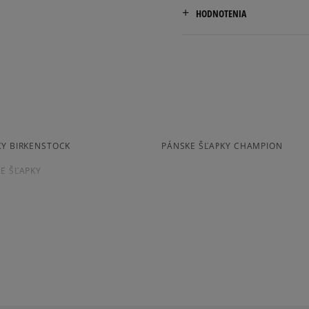
Doručenie zadarmo od 80 €
HODNOTENIA
Dodacia lehota: 2 až 6 prac
47
30,5 cm
Dostupné spôsoby doručen
Pr
kuriér,
packeta (zásielkovňa - 
slovenská pošta - na adr
osobné prevzatie v preda
Dostupné spôsoby platby:
KY BIRKENSTOCK
PÁNSKE ŠĽAPKY CHAMPION
prevod,
kartou,
E ŠĽAPKY
platba na dobierku.
BIRKENSTOCK ARIZONA
PO