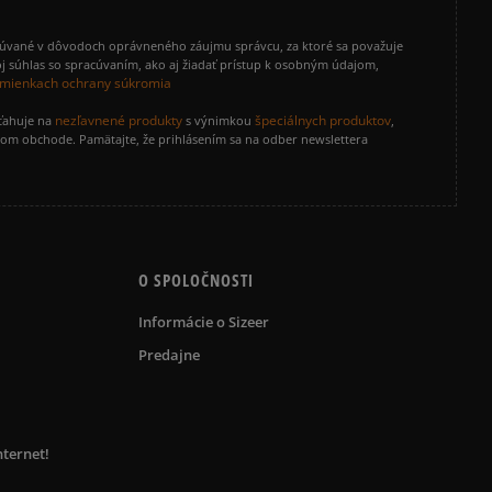
cúvané v dôvodoch oprávneného záujmu správcu, za ktoré sa považuje
j súhlas so spracúvaním, ako aj žiadať prístup k osobným údajom,
mienkach ochrany súkromia
nezľavnené produkty
špeciálnych produktov
zťahuje na
s výnimkou
,
vom obchode. Pamätajte, že prihlásením sa na odber newslettera
O SPOLOČNOSTI
Informácie o Sizeer
Predajne
nternet!