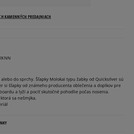
Veľkosti US
ICH KAMENNÝCH PREDAJNIACH
Informovať o dostupnosti
Informovať o dostupnosti
XKNN
Informovať o dostupnosti
 alebo do sprchy. Šľapky Molokai typu žabky od Quicksilver sú
Informovať o dostupnosti
er si šľapky od známeho producenta oblečenia a doplkov pre
boardu a lyží a pocíť skutočné pohodlie počas nosenia.
Informovať o dostupnosti
 ktorá sa nešmýka.
riál
Informovať o dostupnosti
ENKY
Informovať o dostupnosti