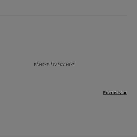
.
ovné dni.
Informovať o dostupnosti
ia:
odukt nemá žiadne recenzie
kamenná pobočka, výdejné boxy: Z-BOX),
esu,
jni.
PÁNSKE ŠĽAPKY NIKE
Pozrieť viac
BIRKENSTOCK BOSTON