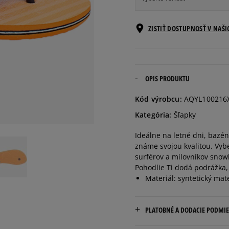
Veľkosti EU
ZISTIŤ DOSTUPNOSŤ V NAŠ
40
25,5 cm
41
26,5 cm
OPIS PRODUKTU
Kód výrobcu:
AQYL100216
42
27,5 cm
Kategória:
Šľapky
Ideálne na letné dni, bazén
43
28,5 cm
známe svojou kvalitou. Vyb
surférov a milovníkov snow
44
29 cm
Pohodlie Ti dodá podrážka,
Materiál: syntetický mate
45
29,5 cm
PLATOBNÉ A DODACIE PODMI
46
30,5 cm