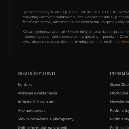
Správcom osobných údajov je MARKETING INVESTMENT GROUP SLOVAKIA s.
marketing vlastných produktov a služieb. Poskytnutie údajov je dobro
žiadať o ich opravu, odstránenie alebo obmedzenie ich spracúvania, 
*Zľava je jednorazová a platí 48 hodín od jej prijatia. Nájdete ju v s
nekombinuje sa s inými promo akciami a špeciálnymi ponukami. Zľavu v
Podrobnos
vyjadrujete súhlas so zasielaním marketingových informácií.
ZÁKAZNÍCKY SERVIS
INFORMÁ
Kontakt
SizeerClub
Vrátenie a reklamácia
Obchodné
Informačné centrum
Newslette
Ako nakupovať
Podmienky
Slovné označenia a piktogramy
Podmienky
Online formulár na vrátenie
Politika s