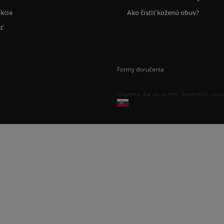
kcie
Ako čistiť koženú obuv?
ť
Formy doručenia
Doprava iba na území Slovenskej repu