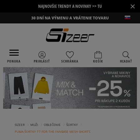
×
NAJNOVŠIE TRENDY A NOVINKY >> TU
30 DNÍ NA VÝMENU A VRÁTENIE TOVARU
PONUKA
PRIHLÁSIŤ
SCHRÁNKA
KOŠÍK
HĽADAŤ
›
›
›
›
SIZEER
MUŽI
OBLEČENIE
ŠORTKY
PUMA ŠORTKY T7 FOR THE FANBASE MESH SHORTS