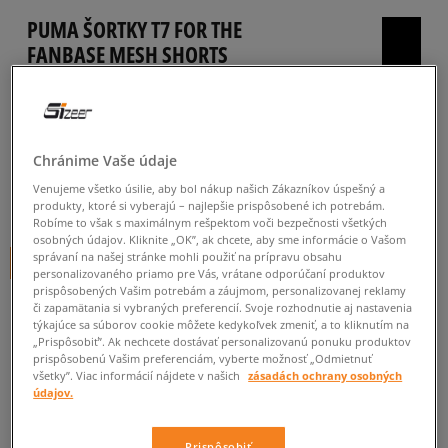
PUMA ŠORTKY T7 FOR THE
FANBASE MESH SHORTS
pánske, šortky
0.0
(
0
)
33
€
Chránime Vaše údaje
cena s DPH
Venujeme všetko úsilie, aby bol nákup našich Zákazníkov úspešný a
34
€
-3%
(najnižšia cena za posledných 30 dní pred zľavou)
produkty, ktoré si vyberajú – najlepšie prispôsobené ich potrebám.
Robíme to však s maximálnym rešpektom voči bezpečnosti všetkých
60
€
-45%
(počiatočná cena)
osobných údajov. Kliknite „OK”, ak chcete, aby sme informácie o Vašom
správaní na našej stránke mohli použiť na prípravu obsahu
+ 33 BODOV V
SIZEERCLUBE
personalizovaného priamo pre Vás, vrátane odporúčaní produktov
prispôsobených Vašim potrebám a záujmom, personalizovanej reklamy
FARBA
ČIERNA
či zapamätania si vybraných preferencií. Svoje rozhodnutie aj nastavenia
týkajúce sa súborov cookie môžete kedykoľvek zmeniť, a to kliknutím na
„Prispôsobiť”. Ak nechcete dostávať personalizovanú ponuku produktov
prispôsobenú Vašim preferenciám, vyberte možnosť „Odmietnuť
všetky”. Viac informácií nájdete v našich
zásadách ochrany osobných
údajov.
Vyberte veľkosť
Prispôsobiť