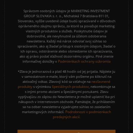
Správcom osobných údajov je MARKETING INVESTMENT
GROUP SLOVAKIA s. r. o., Michalská 7 Bratislava 811 01,
Slovensko, vyššie uvedené údaje budú spracúvané v dôvodoch
oprávneného záujmu správcu, za ktoré sa považuje marketing
vlastných produktov a služieb. Poskytnutie údajov je
dobrovoľné, ale nevyhnutné za účelom odoberania
newslettera. Každý má nárok odvolať svoj súhlas so
spracúvaním, ako aj žiadať prístup k osobným údajom, žiadať o
ich opravu, odstránenie alebo obmedzenie ich spracúvania,
ako aj právo podať sťažnosť dozornému orgánu. Plné znenie
Podmienkach ochrany súkromia
informačnej doložky v
*Zľava je jednorazová a platí 48 hodín od jej prijatia. Nájdete ju
v samostatnom e-maile, ktorý vám pošleme po kliknutí na
nezľavnené
aktivačný odkaz. Zľavový kód sa vzťahuje na
produkty
špeciálnych produktov
s výnimkou
, nekombinuje sa
s inými promo akciami a špeciálnymi ponukami. Zľavu
vyplývajúcu zo zápisu do Newslettera je možné uplatniť iba pri
nákupoch v internetovom obchode. Pamätajte, že prihlásením
sa na odber newslettera vyjadrujete súhlas so zasielaním
Podrobnosti v podmienkach
marketingových informácií.
predajných akcií.