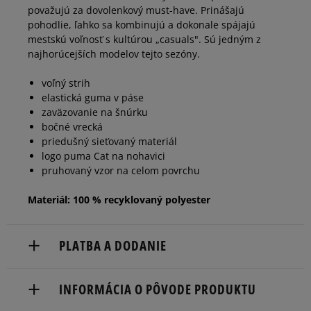
považujú za dovolenkový must-have. Prinášajú
pohodlie, ľahko sa kombinujú a dokonale spájajú
mestskú voľnosť s kultúrou „casuals". Sú jedným z
najhorúcejších modelov tejto sezóny.
voľný strih
elastická guma v páse
zaväzovanie na šnúrku
bočné vrecká
priedušný sieťovaný materiál
logo puma Cat na nohavici
pruhovaný vzor na celom povrchu
Materiál: 100 % recyklovaný polyester
PLATBA A DODANIE
Doručenie zadarmo od 80 €.
INFORMÁCIA O PÔVODE PRODUKTU
Dodacia lehota: 2 až 6 pracovné dni.