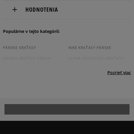
PUMA SE
Dostupné spôsoby doručenia:
HODNOTENIA
PUMA Way 1
kuriér,
DE-91074 Herzogenaurach, Germany
packeta (zásielkovňa - kamenná pobočka, výdejné
boxy: Z-BOX),
Produkt nemá žiadne recenzie
Populárne v tejto kategórii:
service@puma.com
slovenská pošta - na adresu,
osobné prevzatie v predajni.
Dostupné spôsoby platby:
PÁNSKE KRAŤASY
NIKE KRAŤASY PÁNSKE
prevod,
ADIDAS KRAŤASY PÁNSKE
ALPHA INDUSTRIES KRAŤASY
kartou,
PÁNSKE
platba na dobierku.
Pozrieť viac
PÁNSKE KRAŤASY ELLESSE
CHAMPION KRAŤASY PÁNSKE
JORDAN KRAŤASY PÁNSKE
BÉŽOVE KRAŤASY PÁNSKE
ČIERNE KRAŤASY PÁNSKE
MODRE KRAŤASY PÁNSKE
ZELENE PÁNSKE KRAŤASY